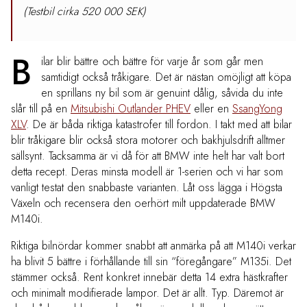
(Testbil cirka 520 000 SEK)
B
ilar blir bättre och bättre för varje år som går men
samtidigt också tråkigare. Det är nästan omöjligt att köpa
en sprillans ny bil som är genuint dålig, såvida du inte
slår till på en
Mitsubishi Outlander PHEV
eller en
SsangYong
XLV
. De är båda riktiga katastrofer till fordon. I takt med att bilar
blir tråkigare blir också stora motorer och bakhjulsdrift alltmer
sällsynt. Tacksamma är vi då för att BMW inte helt har valt bort
detta recept. Deras minsta modell är 1-serien och vi har som
vanligt testat den snabbaste varianten. Låt oss lägga i Högsta
Växeln och recensera den oerhört milt uppdaterade BMW
M140i.
Riktiga bilnördar kommer snabbt att anmärka på att M140i verkar
ha blivit 5 bättre i förhållande till sin “föregångare” M135i. Det
stämmer också. Rent konkret innebär detta 14 extra hästkrafter
och minimalt modifierade lampor. Det är allt. Typ. Däremot är