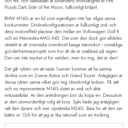
och fint, och växellådan är bilvärldens motsvarighet till Pink
Floyds Dark Side of the Moon; fullkomligt briljant.
BMW M140i är en bil som egentligen inte har några sanna
konkurrenter. Drivlinekonfigurationen är fullkomligt unik och
dess motoreffekt placerar den mellan en Volkswagen Golf R
och en Mercedes-AMG A45. Det som den dock gör alldeles
utmärkt är att överraska överdrivet kaxiga människor i osmakliga
gör-det-hemma-projekt som tror att de är snabbast på vägen.
Den ser inte mycket ut för världen, men tro mig, det är den!
Det går rykten om att nästa 1-serien kommer att ha samma
drivlina som en 2-serie Active och Grand Tourer. Antagligen är
dessa rykten sanna vilket gör mig obeskrivligt ledsen. På sätt
och vis representerar M140i slutet av små och äkta
entusiastbilar. Av den anledningen bör du köpa en. Dessutom
är den utomordentligt rolig att köra. Själv hade jag antagligen
valt den dyrare och mer opraktiska M240i. Bara för att den ser
bättre ut. Och för att jag är lika rationell som en tre-åring.