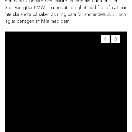
den både snabbare och snålare än modellen den ersätter.
Som vanligt tar BMW sina beslut i enlighet med filosofin att man
inte ska ändra på saker och ting bara för ändrandets skull, och
jag är benägen att hålla med dem.