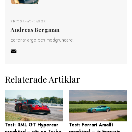
EDITOR-AT-LARGE
Andreas Bergman
Editor-at-large och medgrundare.
Relaterade Artiklar
Test: RML GT Hypercar
Test: Ferrari Amalfi
provkörd – när en Turbo
provkörd – är Ferraris