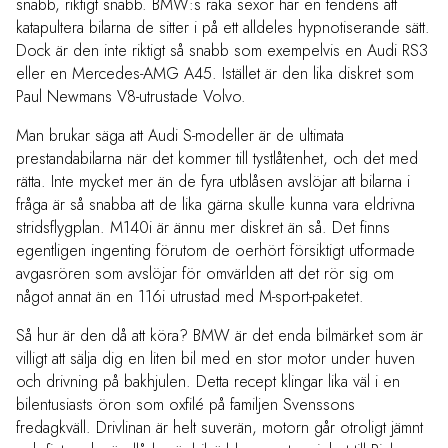
snabb, riktigt snabb. BMW:s raka sexor har en tendens att
katapultera bilarna de sitter i på ett alldeles hypnotiserande sätt.
Dock är den inte riktigt så snabb som exempelvis en Audi RS3
eller en Mercedes-AMG A45. Istället är den lika diskret som
Paul Newmans V8-utrustade Volvo.
Man brukar säga att Audi S-modeller är de ultimata
prestandabilarna när det kommer till tystlåtenhet, och det med
rätta. Inte mycket mer än de fyra utblåsen avslöjar att bilarna i
fråga är så snabba att de lika gärna skulle kunna vara eldrivna
stridsflygplan. M140i är ännu mer diskret än så. Det finns
egentligen ingenting förutom de oerhört försiktigt utformade
avgasrören som avslöjar för omvärlden att det rör sig om
något annat än en 116i utrustad med M-sport-paketet.
Så hur är den då att köra? BMW är det enda bilmärket som är
villigt att sälja dig en liten bil med en stor motor under huven
och drivning på bakhjulen. Detta recept klingar lika väl i en
bilentusiasts öron som oxfilé på familjen Svenssons
fredagkväll. Drivlinan är helt suverän, motorn går otroligt jämnt