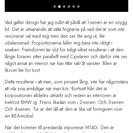
Vad gäller design har jag svårt att påstå att 1-serien är en snygg
bil. Det är utmanande att sätta fingrarna på vad det är som inte
resonerar väl med mig men den ser lite avig ut, lite
obalanserad. Proportionerna faller mig bara inte riktigt i
smaken. Framdörren tar slut för tidigt vilket resulterar i att den
långe föraren sitter parallellt med C-pelaren och därför inte ser
något annat än interiör när han tittar rakt åt vänster. Bilen är
liksom lite för kort.
Detta resulterar i att man, som pinsamt lång, inte har någonstans
att vila sina armbågar när man kör. Bortsett från det är
körpositionen alldeles utmärkt och resten av interiören är
tveklöst BMW:ig. Precis likadan som i 2-serien. Och 3-serien.
Och 4-serien. Tur är det då att den är lika väl formgiven som
en IKEA-möbel.
När det kommer till prestanda imponerar M140i. Den är