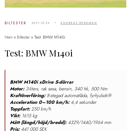
-
BILTESTER
2017-10-22
ANDREAS BERGMAN
Hem
»
Biltester
»
Test: BMW M140i
Test: BMW M140i
BMW M140i xDrive
5-dörrar
Motor:
3-liters, rak sexa, bensin, 340 hk, 500 Nm
Kraftöverföring:
8-stegad automatlåda, fyrhjulsdrift
Acceleration 0–100 km/h:
4,4 sekunder
Toppfart:
250 km/h
Vikt:
1615 kg
Mått (längd/höjd/bredd):
4329/1440/1964 mm
Pris:
441 000 SEK