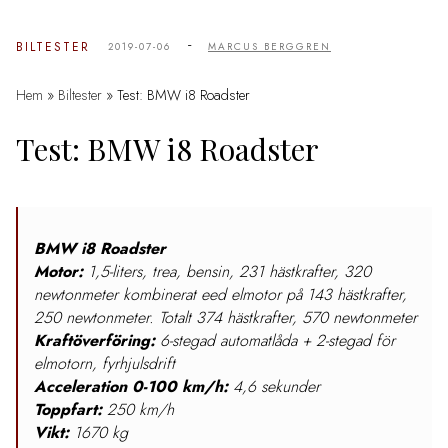
-
BILTESTER
2019-07-06
MARCUS BERGGREN
Hem
»
Biltester
»
Test: BMW i8 Roadster
Test: BMW i8 Roadster
BMW i8 Roadster
Motor:
1,5-liters, trea, bensin, 231 hästkrafter, 320
newtonmeter kombinerat eed elmotor på 143 hästkrafter,
250 newtonmeter. Totalt 374 hästkrafter, 570 newtonmeter
Kraftöverföring:
6-stegad automatlåda + 2-stegad för
elmotorn, fyrhjulsdrift
Acceleration 0-100 km/h:
4,6 sekunder
Toppfart:
250 km/h
Vikt:
1670 kg