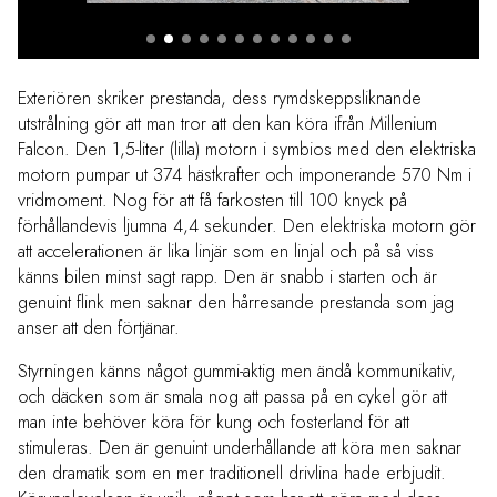
Exteriören skriker prestanda, dess rymdskeppsliknande
utstrålning gör att man tror att den kan köra ifrån Millenium
Falcon. Den 1,5-liter (lilla) motorn i symbios med den elektriska
motorn pumpar ut 374 hästkrafter och imponerande 570 Nm i
vridmoment. Nog för att få farkosten till 100 knyck på
förhållandevis ljumna 4,4 sekunder. Den elektriska motorn gör
att accelerationen är lika linjär som en linjal och på så viss
känns bilen minst sagt rapp. Den är snabb i starten och är
genuint flink men saknar den hårresande prestanda som jag
anser att den förtjänar.
Styrningen känns något gummi-aktig men ändå kommunikativ,
och däcken som är smala nog att passa på en cykel gör att
man inte behöver köra för kung och fosterland för att
stimuleras. Den är genuint underhållande att köra men saknar
den dramatik som en mer traditionell drivlina hade erbjudit.