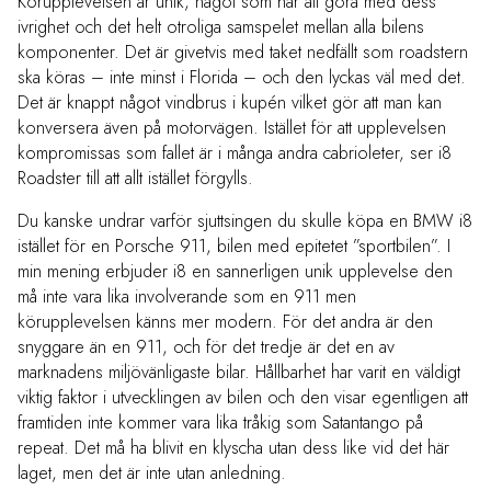
Körupplevelsen är unik, något som har att göra med dess
ivrighet och det helt otroliga samspelet mellan alla bilens
komponenter. Det är givetvis med taket nedfällt som roadstern
ska köras – inte minst i Florida – och den lyckas väl med det.
Det är knappt något vindbrus i kupén vilket gör att man kan
konversera även på motorvägen. Istället för att upplevelsen
kompromissas som fallet är i många andra cabrioleter, ser i8
Roadster till att allt istället förgylls.
Du kanske undrar varför sjuttsingen du skulle köpa en BMW i8
istället för en Porsche 911, bilen med epitetet ”sportbilen”. I
min mening erbjuder i8 en sannerligen unik upplevelse den
må inte vara lika involverande som en 911 men
körupplevelsen känns mer modern. För det andra är den
snyggare än en 911, och för det tredje är det en av
marknadens miljövänligaste bilar. Hållbarhet har varit en väldigt
viktig faktor i utvecklingen av bilen och den visar egentligen att
framtiden inte kommer vara lika tråkig som Satantango på
repeat. Det må ha blivit en klyscha utan dess like vid det här
laget, men det är inte utan anledning.