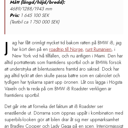
Mått (längd/höjd/bredd):
4689/1288/1943 mm
Pris:
1 645 100 SEK
(Testbil ca 1 750 000 SEK)
J
ag har fått orimligt mycket tid bakom ratten på BMW i8; jag
har kört den på en
roadtrip till Norge
,
runt Rumänien
, i
New York vid två tillfällen, och nu äntligen i Miami. Den har
alltid porträtterats som framtidens sportbil och är BMWs försök
att understryka att bilentusiastens framtid äro säkrad. Dock har
jag alltid tyckt att den skulle passa bättre som en cabriolet och
tydligen har tyskarna spänt upp öronen. Låt oss lägga i Högsta
Växeln och ta reda på om BMW i8 Roadster verkligen är
framtidens sportbil.
Det går inte att förneka det faktum att i8 Roadster ser
enastående ut. Dörrarna som öppnas uppåt i kombination med
superbils-looken gör att bilen drar åt sig mer uppmärksamhet
än Bradley Cooper och Lady Gaga på en scen. Interiörmässigt