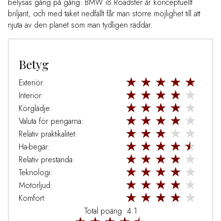
belysas gång på gång. BMW i8 Roadster är konceptuellt
briljant, och med taket nedfällt får man större möjlighet till att
njuta av den planet som man tydligen räddar.
Betyg
Exteriör:
Interiör:
Körglädje:
Valuta för pengarna:
Relativ praktikalitet:
Ha-begär:
Relativ prestanda:
Teknologi:
Motorljud:
Komfort:
Total poäng: 4.1