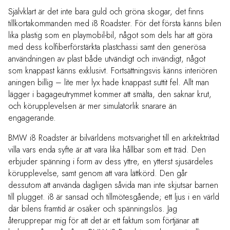
Självklart är det inte bara guld och gröna skogar, det finns
tillkortakommanden med i8 Roadster. För det första känns bilen
lika plastig som en playmobil-bil, något som dels har att göra
med dess kolfiberförstärkta plastchassi samt den generösa
användningen av plast både utvändigt och invändigt, något
som knappast känns exklusivt. Fortsättningsvis känns interiören
aningen billig – lite mer lyx hade knappast suttit fel. Allt man
lägger i bagageutrymmet kommer att smälta, den saknar krut,
och körupplevelsen är mer simulatorlik snarare än
engagerande.
BMW i8 Roadster är bilvärldens motsvarighet till en arkitektritad
villa vars enda syfte är att vara lika hållbar som ett träd. Den
erbjuder spänning i form av dess yttre, en ytterst sjusärdeles
körupplevelse, samt genom att vara lättkörd. Den går
dessutom att använda dagligen såvida man inte skjutsar barnen
till plugget. i8 är sansad och tillmötesgående; ett ljus i en värld
där bilens framtid är osäker och spänningslös. Jag
återupprepar mig för att det är ett faktum som förtjänar att