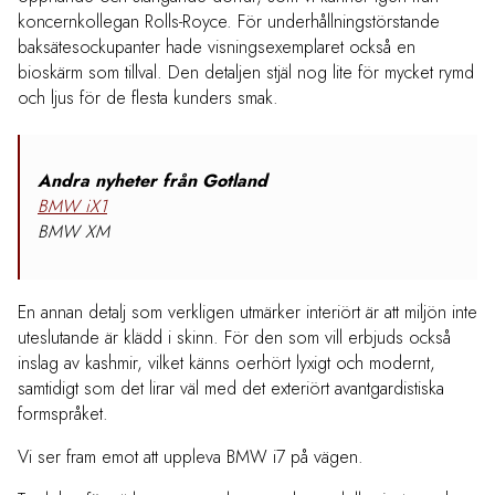
koncernkollegan Rolls-Royce
. För underhållningstörstande
baksätesockupanter hade visningsexemplaret också en
bioskärm som tillval. Den detaljen stjäl nog lite för mycket rymd
och ljus för de flesta kunders smak.
Andra nyheter från Gotland
BMW iX1
BMW XM
En annan detalj som verkligen utmärker interiört är att miljön inte
uteslutande är klädd i skinn. För den som vill erbjuds också
inslag av kashmir, vilket känns oerhört lyxigt och modernt,
samtidigt som det lirar väl med det exteriört avantgardistiska
formspråket.
Vi ser fram emot att uppleva BMW i7 på vägen.