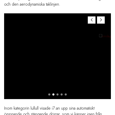
och den aerodynamiska taklinjen.
Inom kategorin lullull visade i7:an upp sina automatiskt
öppnande och stängande dörrar, som vi känner igen från