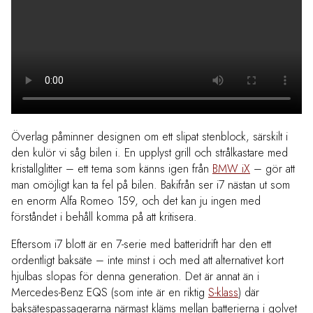
Överlag påminner designen om ett slipat stenblock, särskilt i
den kulör vi såg bilen i. En upplyst grill och strålkastare med
kristallglitter – ett tema som känns igen från
BMW iX
– gör att
man omöjligt kan ta fel på bilen. Bakifrån ser i7 nästan ut som
en enorm Alfa Romeo 159, och det kan ju ingen med
förståndet i behåll komma på att kritisera.
Eftersom i7 blott är en 7-serie med batteridrift har den ett
ordentligt baksäte – inte minst i och med att alternativet kort
hjulbas slopas för denna generation. Det är annat än i
Mercedes-Benz EQS
(som inte är en riktig
S-klass
) där
baksätespassagerarna närmast kläms mellan batterierna i golvet