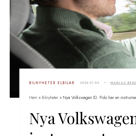
-
BILNYHETER
ELBILAR
2026-01-03
MARCUS BER
Hem
»
Bilnyheter
»
Nya Volkswagen ID. Polo har en instrumen
Nya Volkswagen 