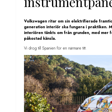
instrumentpanel
Volkswagen ritar om sin elektrifierade framti
generation interiör ska fungera i praktiken. 
interiören tänkts om från grunden, med mer f
påkostad känsla.
Vi drog till Spanien för en närmare titt.