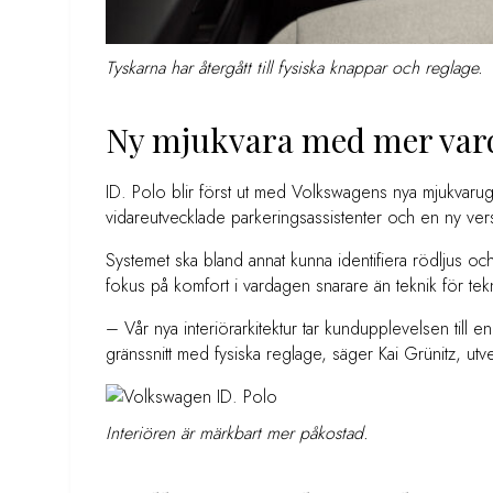
Tyskarna har återgått till fysiska knappar och reglage.
Ny mjukvara med mer var
ID. Polo blir först ut med Volkswagens nya mjukvaru
vidareutvecklade parkeringsassistenter och en ny vers
Systemet ska bland annat kunna identifiera rödljus oc
fokus på komfort i vardagen snarare än teknik för tekn
– Vår nya interiörarkitektur tar kundupplevelsen till en 
gränssnitt med fysiska reglage, säger Kai Grünitz, u
Interiören är märkbart mer påkostad.