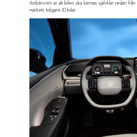
Ambitionen är att bilen ska kännas självklar redan från
märkets tidigare ID-bilar.