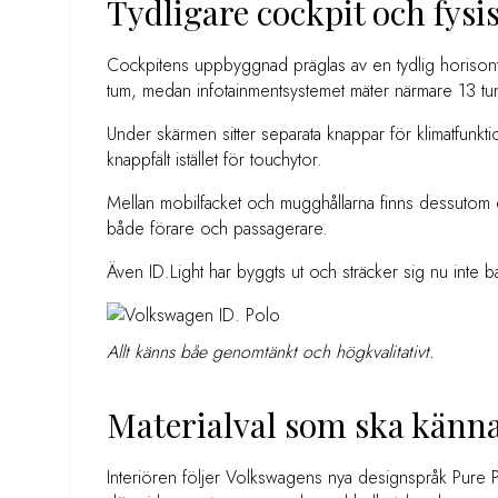
Tydligare cockpit och fysi
Cockpitens uppbyggnad präglas av en tydlig horisontell
tum, medan infotainmentsystemet mäter närmare 13 tum
Under skärmen sitter separata knappar för klimatfunktio
knappfält istället för touchytor.
Mellan mobilfacket och mugghållarna finns dessutom en
både förare och passagerare.
Även ID.Light har byggts ut och sträcker sig nu inte b
Allt känns båe genomtänkt och högkvalitativt.
Materialval som ska känn
Interiören följer Volkswagens nya designspråk Pure P