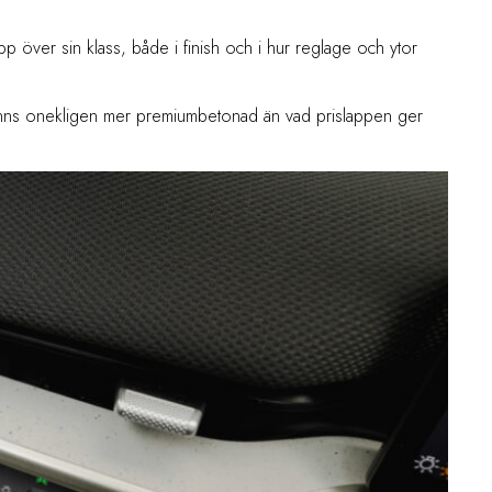
pp över sin klass, både i finish och i hur reglage och ytor
 känns onekligen mer premiumbetonad än vad prislappen ger