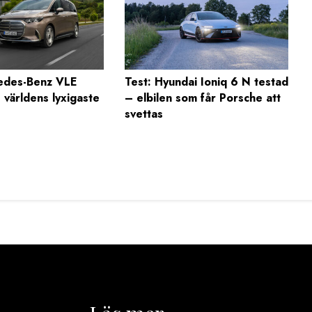
edes-Benz VLE
Test: Hyundai Ioniq 6 N testad
 världens lyxigaste
– elbilen som får Porsche att
svettas