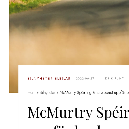
-
BILNYHETER
ELBILAR
2022-06-27
ERIK PUNT
Hem
»
Bilnyheter
»
McMurtry Spéirling är snabbast uppför 
McMurtry Spéir