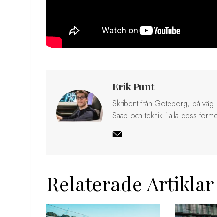
Erik Punt
Skribent från Göteborg, på väg m
Saab och teknik i alla dess forme
Relaterade Artiklar