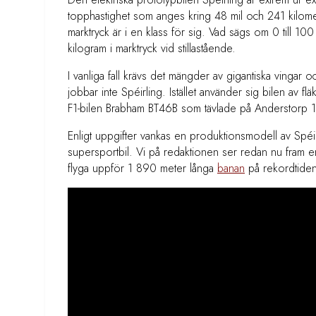
topphastighet som anges kring 48 mil och 241 kilomete
marktryck är i en klass för sig. Vad sägs om 0 till 100
kilogram i marktryck vid stillastående.
I vanliga fall krävs det mängder av gigantiska vingar 
jobbar inte Spéirling. Istället använder sig bilen av f
F1-bilen Brabham BT46B som tävlade på Anderstorp 
Enligt uppgifter vankas en produktionsmodell av Spéir
supersportbil. Vi på redaktionen ser redan nu fram emo
flyga uppför 1 890 meter långa
banan
på rekordtide