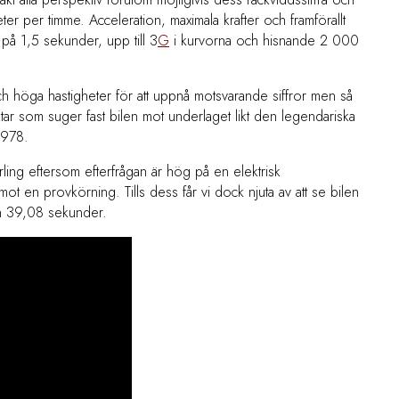
r per timme. Acceleration, maximala krafter och framförallt
 på 1,5 sekunder, upp till 3
G
i kurvorna och hisnande 2 000
och höga hastigheter för att uppnå motsvarande siffror men så
läktar som suger fast bilen mot underlaget likt den legendariska
1978.
ling eftersom efterfrågan är hög på en elektrisk
t en provkörning. Tills dess får vi dock njuta av att se bilen
n 39,08 sekunder.