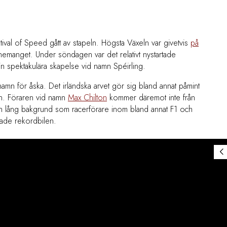
l of Speed gått av stapeln. Högsta Växeln var givetvis
på
nemanget. Under söndagen var det relativt nystartade
n spektakulära skapelse vid namn Spéirling
.
namn för åska. Det irländska arvet gör sig bland annat påmint
n. Föraren vid namn
Max Chilton
kommer däremot inte från
 en lång bakgrund som racerförare inom bland annat F1 och
ttade rekordbilen.