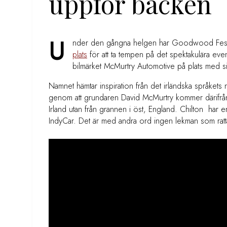
uppför backen
U
nder den gångna helgen har Goodwood Festiva
plats
för att ta tempen på det spektakulära eve
bilmärket
McMurtry Automotive på plats med si
Namnet hämtar inspiration från det irländska språkets 
genom att grundaren David McMurtry kommer därifrå
Irland utan från grannen i öst, England. Chilton har
IndyCar. Det är med andra ord ingen lekman som ra