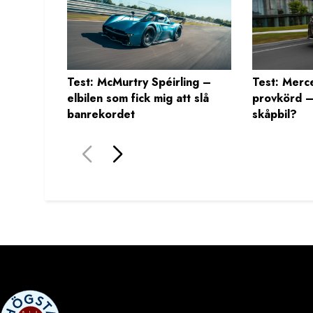
Test: McMurtry Spéirling –
Test: Merc
elbilen som fick mig att slå
provkörd –
banrekordet
skåpbil?