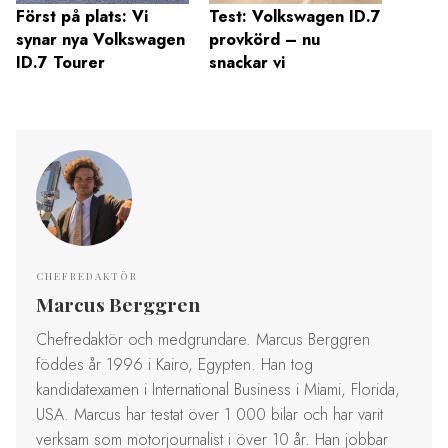
Först på plats: Vi
Test: Volkswagen ID.7
Nya B
synar nya Volkswagen
provkörd – nu
Touri
ID.7 Tourer
snackar vi
elbil 
diesel
CHEFREDAKTÖR
Marcus Berggren
Chefredaktör och medgrundare. Marcus Berggren
föddes år 1996 i Kairo, Egypten. Han tog
kandidatexamen i International Business i Miami, Florida,
USA. Marcus har testat över 1 000 bilar och har varit
verksam som motorjournalist i över 10 år. Han jobbar