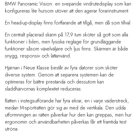
BMW Panoramic Vision: en svepande vindrutedisplay som kan
konfigureras lite hursom utöver att den agerar förarinstrument.
En head-up-display finns fortfarande att tillgå, men då som tillval.
En centralt placerad skärm på 17,9 tum sköter så gott som alla
funktioner i bilen, men fysiska reglage för grundläggande
funktioner såsom växelväljare och ljus finns. Skärmen är både
snygg, responsiv och lättanvänd.
Hjärnan i Neue Klasse består av fyra datorer som sköter
diverse system. Genom att separera systemen kan de
optimeras för bättre prestanda och dessutom kan
sladdhärvornas komplexitet reduceras.
Ratten i instegsutförande har fyra ekrar, en i varje väderstreck,
medan M-sportratten gör sig av med de vertikala. Den udda
utformningen av ratten påverkar hur den kan greppas, men hur
ergonomin och användbarheten påverkas får ett framtida test
utröna.