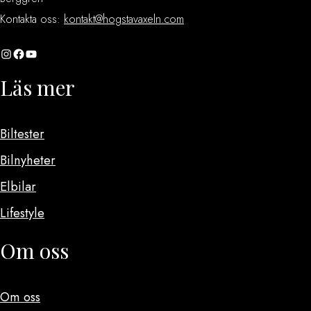
Kontakta oss:
kontakt@hogstavaxeln.com
Instagram
Facebook
YouTube
Läs mer
Biltester
Bilnyheter
Elbilar
Lifestyle
Om oss
Om oss