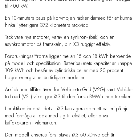
till 400 kW.
En 10-minuters paus på korvmojen räcker därmed för att kunna
hinka i ytterligare 372 kilometers räckvidd.
Tack vare nya motorer, varav en synkron- (bak) och en
asynkronmotor på framaxeln, blir iX3 ruggigt effektiv.
Förbrukningssiffrorna ligger mellan 15 och 18 kWh beroende
på modell och specifikation. Batteripaketets kapacitet är knappa
109 kWh och består av cylindriska celler med 20 procent
högre energitäthet än tidigare modeller.
Arkitekturen tillåter även för Vehicle-to-Grid (V2G) samt Vehicle-
to-Load (V2L) vilket gör iX3 till den första BMWn med tekniken.
I praktiken innebär det att iX3 kan agera som ett batteri på hjul
med förmåga att dela med sig till elnätet, eller driva
kaffekokaren i vildmarken.
Den modell lanseras först stavas iX3 50 xDrive och är