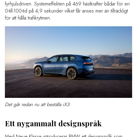
fyrhjulsdriven. Systemeffekten på 469 hästkrafter bådar för en
0-till-100-tid på 4,9 sekunder vilket får anses mer än tillräckligt
för att hålla trafikrytmen.
Det går redan nu att beställa iX3.
Ett nygammalt designspråk
Med Neue Klasse introducerar BMW ett designspråk som