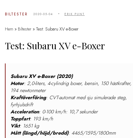
-
BILTESTER
2020-05-04
ERIK PUNT
Hem
»
Biltester
»
Test: Subaru XV e-Boxer
Test: Subaru XV e-Boxer
Subaru XV e-Boxer (2020)
Motor
: 2,0-liters, 4-cylindrig boxer, bensin, 150 hästkrafter,
194 newtonmeter
Kraftöverföring
: CVT-automat med sju simulerade steg,
fyrhjulsdrift
Acceleration
: 0-100 km/h: 10,7 sekunder
Toppfart
: 193 km/h
Vikt
: 1651 kg
Mått (längd/höjd/bredd)
: 4465/1595/1800mm