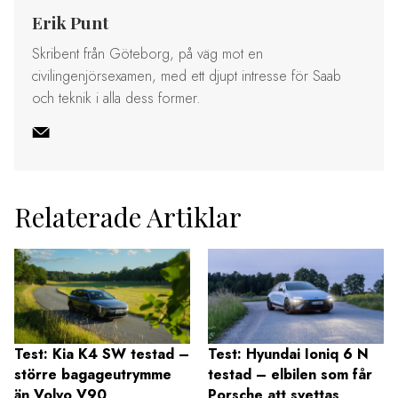
Erik Punt
Skribent från Göteborg, på väg mot en
civilingenjörsexamen, med ett djupt intresse för Saab
och teknik i alla dess former.
Relaterade Artiklar
Test: Kia K4 SW testad –
Test: Hyundai Ioniq 6 N
större bagageutrymme
testad – elbilen som får
än Volvo V90
Porsche att svettas