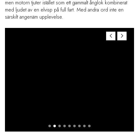
men motorn tjuter istället som ett gammalt ånglok kombinerat
med ljudet av en elvisp på full fart. Med andra ord inte en
särskilt angenäm upplevelse.