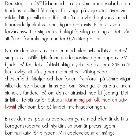
Den steglösa CVT-lådan med sina sju simulerade växlar har en
tendens att alltid hålla något för länge på varje växel även vid
väldigt lätt gas vilket medför ett ofta otrevligt högt varvtal med
tillhörande ljudkuliss som tidigare beskrivits. Bilen är även
förvånansvärt törstig och vid riktigt försiktig körning är det svårt
att få ner förbrukningen under 0,75 liter per mil.
Nu när den största nackdelen med bilen avhandlats är det på
sin plats att istället lyfta fram alla de positiva egenskaperna XV
bjuder på för det är faktiskt riktigt mycket som är bra. Sätena är
lika trevliga att slå sig ner i som ett par välstoppade
chesterfield–fåtöljer och komforten, framförallt på sämre vägar,
vilket det som bekant finns gott om i Sverige, är så bra att man
stundtals funderar på om den är utrustad med luftfjädring. Det
är lätt att förstå varför
Subaru riktar in sig på folk med en aktiv
livssti
l eller som bor på landet i marknadsföringen.
En av de mest positiva överraskningarna med bilen är de fina
köregenskaperna och styrkänslan som är precis lagom
kommunikativ för biltypen. Min upplevelse är att många