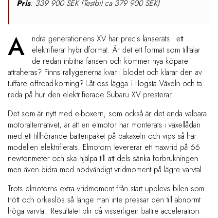
Pris
: 339 900 SEK (Testbil ca 379 900 SEK)
A
ndra generationens XV har precis lanserats i ett
elektrifierat hybridformat. Är det ett format som tilltalar
de redan inbitna fansen och kommer nya köpare
attraheras? Finns rallygenerna kvar i blodet och klarar den av
tuffare offroad-körning? Låt oss lägga i Högsta Växeln och ta
reda på hur den elektrifierade Subaru XV presterar.
Det som är nytt med e-boxern, som också är det enda valbara
motoralternativet, är att en elmotor har monterats i växellådan
med ett tillhörande batteripaket på bakaxeln och vips så har
modellen elektrifierats. Elmotorn levererar ett maxvrid på 66
newtonmeter och ska hjälpa till att dels sänka förbrukningen
men även bidra med nödvändigt vridmoment på lägre varvtal.
Trots elmotorns extra vridmoment från start upplevs bilen som
trött och orkeslös så länge man inte pressar den till abnormt
höga varvtal. Resultatet blir då visserligen bättre acceleration