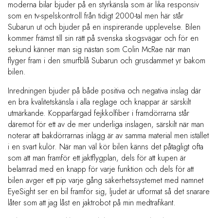
moderna bilar bjuder på en styrkänsla som är lika responsiv
som en tv-spelskontroll från tidigt 2000-tal men här står
Subarun ut och bjuder på en inspirerande upplevelse. Bilen
kommer främst till sin rätt på svenska skogsvägar och för en
sekund känner man sig nästan som Colin McRae när man
flyger fram i den smurfblå Subarun och grusdammet yr bakom
bilen.
Inredningen bjuder på både positiva och negativa inslag där
en bra kvalitetskänsla i alla reglage och knappar är särskilt
utmärkande. Kopparfärgad fejkkolfiber i framdörrarna står
däremot för ett av de mer underliga inslagen, särskilt när man
noterar att bakdörrarnas inlägg är av samma material men istället
i en svart kulör. När man väl kör bilen känns det påtagligt ofta
som att man framför ett jaktflygplan, dels för att kupen är
belamrad med en knapp för varje funktion och dels för att
bilen avger ett pip varje gång säkerhetssystemet med namnet
EyeSight ser en bil framför sig, ljudet är utformat så det snarare
låter som att jag låst en jaktrobot på min medtrafikant.