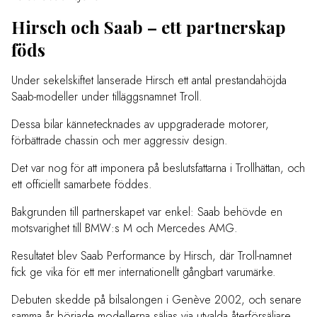
Hirsch och Saab – ett partnerskap
föds
Under sekelskiftet lanserade Hirsch ett antal prestandahöjda
Saab-modeller under tilläggsnamnet Troll.
Dessa bilar kännetecknades av uppgraderade motorer,
förbättrade chassin och mer aggressiv design.
Det var nog för att imponera på beslutsfattarna i Trollhättan, och
ett officiellt samarbete föddes.
Bakgrunden till partnerskapet var enkel: Saab behövde en
motsvarighet till BMW:s M och Mercedes AMG.
Resultatet blev Saab Performance by Hirsch, där Troll-namnet
fick ge vika för ett mer internationellt gångbart varumärke.
Debuten skedde på bilsalongen i Genève 2002, och senare
samma år började modellerna säljas via utvalda återförsäljare.