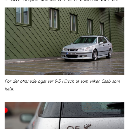
För det otränade ögat ser 9-5 Hirsch ut som vilken Saab som
helst.