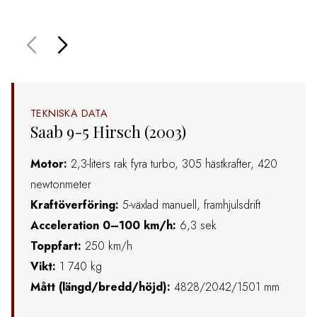
sväng
TEKNISKA DATA
Saab 9-5 Hirsch (2003)
Motor:
2,3-liters rak fyra turbo, 305 hästkrafter, 420
newtonmeter
Kraftöverföring:
5-växlad manuell, framhjulsdrift
Acceleration 0–100 km/h:
6,3 sek
Toppfart:
250 km/h
Vikt:
1 740 kg
Mått (längd/bredd/höjd):
4828/2042/1501 mm