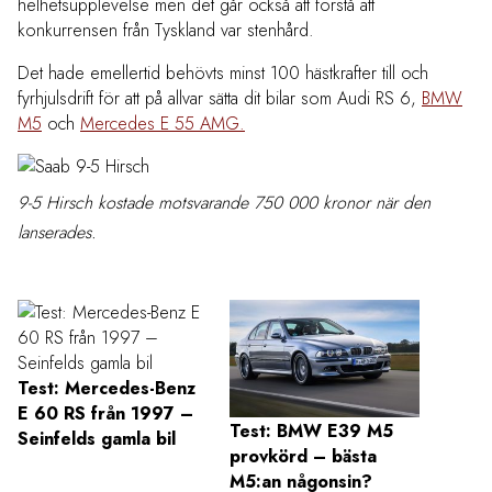
helhetsupplevelse men det går också att förstå att
konkurrensen från Tyskland var stenhård.
Det hade emellertid behövts minst 100 hästkrafter till och
fyrhjulsdrift för att på allvar sätta dit bilar som Audi RS 6,
BMW
M5
och
Mercedes E 55 AMG.
9-5 Hirsch kostade motsvarande 750 000 kronor när den
lanserades.
Test: Mercedes-Benz
E 60 RS från 1997 –
Test: BMW E39 M5
Test:
Seinfelds gamla bil
provkörd – bästa
63 Bl
M5:an någonsin?
kärlek