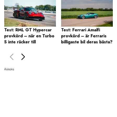
Test: RML GT Hypercar
Test: Ferrari Amalfi
provkörd – när en Turbo
provkörd – är Ferraris
S inte räcker till
billigaste bil deras bästa?
Annons