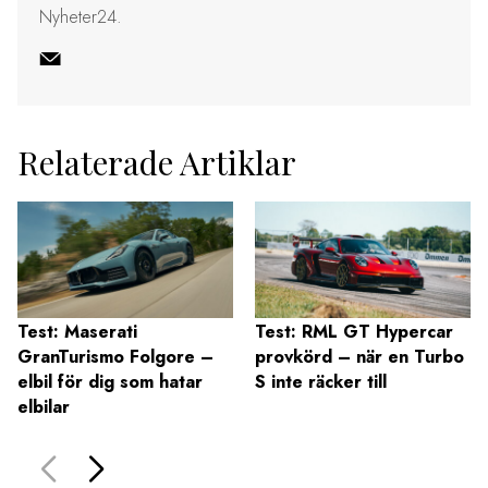
Nyheter24.
Relaterade Artiklar
Test: Maserati
Test: RML GT Hypercar
GranTurismo Folgore –
provkörd – när en Turbo
elbil för dig som hatar
S inte räcker till
elbilar