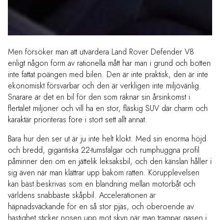
Men försöker man att utvärdera Land Rover Defender V8
enligt någon form av rationella mått har man i grund och botten
inte fattat poängen med bilen. Den är inte praktisk, den är inte
ekonomiskt försvarbar och den är verkligen inte miljövänlig.
Snarare är det en bil för den som räknar sin årsinkomst i
flertalet miljoner och vill ha en stor, fläskig SUV där charm och
karaktär prioriteras före i stort sett allt annat.
Bara hur den ser ut är ju inte helt klokt. Med sin enorma höjd
och bredd, gigantiska 22-tumsfälgar och rumphuggna profil
påminner den om en jättelik leksaksbil, och den känslan håller i
sig även när man klättrar upp bakom ratten. Körupplevelsen
kan bäst beskrivas som en blandning mellan motorbåt och
världens snabbaste skåpbil. Accelerationen är
häpnadsväckande för en så stor pjäs, och oberoende av
hastighet sticker nosen upp mot skyn när man trampar gasen i