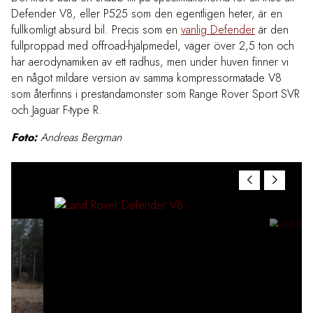
Defender V8, eller P525 som den egentligen heter, är en
fullkomligt absurd bil. Precis som en
vanlig Defender
är den
fullproppad med offroad-hjälpmedel, väger över 2,5 ton och
har aerodynamiken av ett radhus, men under huven finner vi
en något mildare version av samma kompressormatade V8
som återfinns i prestandamonster som Range Rover Sport SVR
och Jaguar F-type R.
Foto:
Andreas Bergman