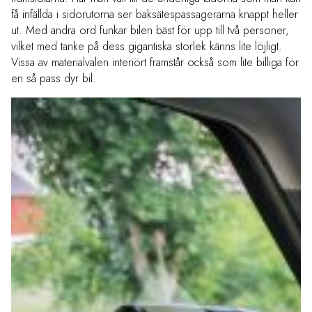
få infällda i sidorutorna ser baksätespassagerarna knappt heller
ut. Med andra ord funkar bilen bäst för upp till två personer,
vilket med tanke på dess gigantiska storlek känns lite löjligt.
Vissa av materialvalen interiört framstår också som lite billiga för
en så pass dyr bil.