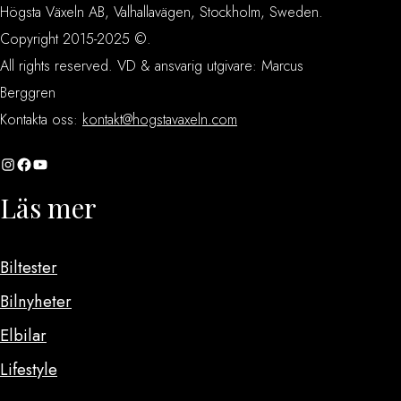
Högsta Växeln AB, Valhallavägen, Stockholm, Sweden.
Copyright 2015-2025 ©.
All rights reserved. VD & ansvarig utgivare: Marcus
Berggren
Kontakta oss:
kontakt@hogstavaxeln.com
Instagram
Facebook
YouTube
Läs mer
Biltester
Bilnyheter
Elbilar
Lifestyle