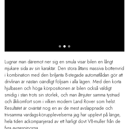
Lugnar man däremot ner sig en smula visar bilen en långt
mjukare sida av sin karaktär. Den stora åttans massiva bottenvrid
i kombination med den briljanta 8-stegade automatlådan gör att
drivlinan är nästan oändligt följsam i alla lägen. Med den korta
hjulbasen och höga körpositionen är bilen också väldigt
smidig i stan trots sin storlek, och man åtnjuter samma tystnad
och åkkomfort som i vilken modern Land Rover som helst.
Resultatet är oväntat nog en av de mest avslappnade och
trivsamma vardags-körupplevelserna jag har upplevt på länge,
hela tiden ackompanjerad av ett härligt dovt V8-muller från de
fyra avgaspiporna.