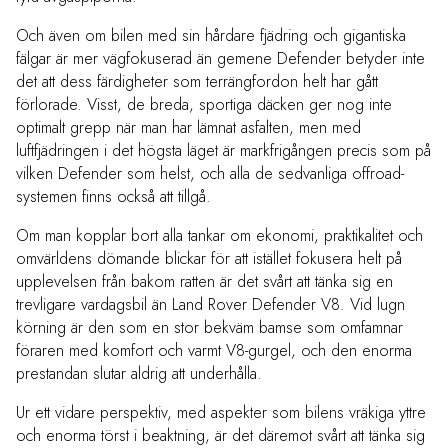
Och även om bilen med sin hårdare fjädring och gigantiska
fälgar är mer vägfokuserad än gemene Defender betyder inte
det att dess färdigheter som terrängfordon helt har gått
förlorade. Visst, de breda, sportiga däcken ger nog inte
optimalt grepp när man har lämnat asfalten, men med
luftfjädringen i det högsta läget är markfrigången precis som på
vilken Defender som helst, och alla de sedvanliga offroad-
systemen finns också att tillgå.
Om man kopplar bort alla tankar om ekonomi, praktikalitet och
omvärldens dömande blickar för att istället fokusera helt på
upplevelsen från bakom ratten är det svårt att tänka sig en
trevligare vardagsbil än Land Rover Defender V8. Vid lugn
körning är den som en stor bekväm bamse som omfamnar
föraren med komfort och varmt V8-gurgel, och den enorma
prestandan slutar aldrig att underhålla.
Ur ett vidare perspektiv, med aspekter som bilens vräkiga yttre
och enorma törst i beaktning, är det däremot svårt att tänka sig