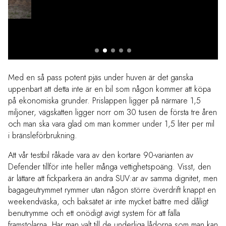
Med en så pass potent pjäs under huven är det ganska
uppenbart att detta inte är en bil som någon kommer att köpa
på ekonomiska grunder. Prislappen ligger på närmare 1,5
miljoner, vägskatten ligger norr om 30 tusen de första tre åren
och man ska vara glad om man kommer under 1,5 liter per mil
i bränsleförbrukning.
Att vår testbil råkade vara av den kortare 90-varianten av
Defender tillför inte heller många vettighetspoäng. Visst, den
är lättare att fickparkera än andra SUV:ar av samma dignitet, men
bagageutrymmet rymmer utan någon större överdrift knappt en
weekendväska, och baksätet är inte mycket bättre med dåligt
benutrymme och ett onödigt avigt system för att fälla
framstolarna. Har man valt till de underliga lådorna som man kan