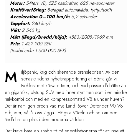
Motor:
5-liters V8, 525 hästkrafter, 625 newtonmeter
Kraftöverföring:
8-stegad automatlåda, fyrhjulsdrift
Acceleration 0–100 km/h:
5,2 sekunder
Toppfart:
240 km/h
Vikt:
2 546 kg
Mått (längd/bredd/höjd):
4583/2008/1969 mm
Pris:
1 429 900 SEK
(testbil cirka 1 500 000 SEK)
M
iljöpanik, krig och skenande bränslepriser. Av den
senaste tidens nyhetsrapportering att döma går vi
tveklöst mot kärvare tider, och vad passar då bättre än
en gigantisk, blytung SUV med innerutrymmen som i en mindre
halvkombi och med en kompressormatad V8:a under huven?
Det är nämligen precis vad nya Land Rover Defender 90 V8
erbjuder, så låt oss lägga i Högsta Växeln och se om den
ändå har en plats i den moderna världen.
Det krävs bara en snabb titt på specifikationerna för att inse att