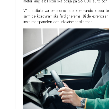
meter lång elbil som ska börja på 26 000 euro och ha
Våra testbilar var emellertid i det kommande topputfö
samt de kördynamiska färdigheterna. Både exteriören
instrumentpanelen och infotainmentskärmen.