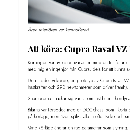
Även interiören var kamouflerad.
Att köra: Cupra Raval VZ
Körningen var av kolonnvarianten med en testförare i e
med mig en ingenjör från Cupra, dels för att kunna svar
Den modell vi körde, en prototyp av Cupra Raval VZ 
hästkrafter och 290 newtonmeter som driver framhjule
Spanjorerna snackar sig varma om just bilens kördynam
Bilarna var försedda med ett DCC-chassi som i korta
på körläge, men även själv ställa in efter tycke och s
Varje körläge ändrar en rad parametrar som styrning, 