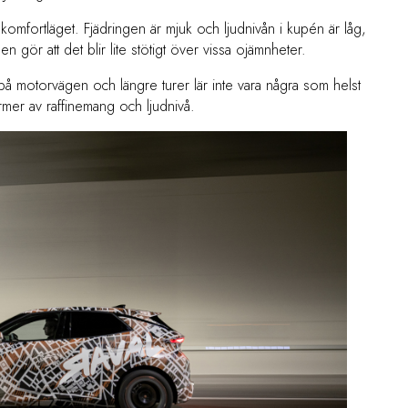
 komfortläget. Fjädringen är mjuk och ljudnivån i kupén är låg,
n gör att det blir lite stötigt över vissa ojämnheter.
å motorvägen och längre turer lär inte vara några som helst
mer av raffinemang och ljudnivå.