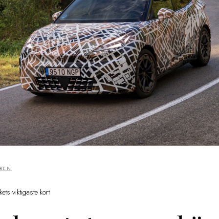
REN
ts viktigaste kort