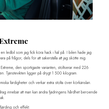
 Extreme
n ledbil som jag fick köra hack i häl på. I bilen hade jag
a på frågor, dels för att säkerställa att jag skötte mig.
Extreme, den sportigaste varianten, stoltserar med 226
n. Tjänstevikten ligger på drygt 1 500 kilogram.
iska färdigheter och verkar extra stolta över körkänslan.
 drag innebär att man kan ändra fjädringens hårdhet beroende
mak.
fjärding och effekt.