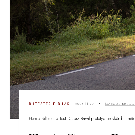
-
BILTESTER
ELBILAR
2025-11-29
MARCUS BERGG
Hem
»
Biltester
»
Test: Cupra Raval prototyp provkörd – märke