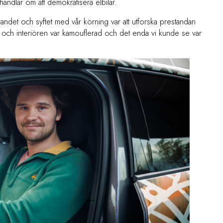
ndlar om att demokratisera elbilar.
randet och syftet med vår körning var att utforska prestandan
 och interiören var kamouflerad och det enda vi kunde se var