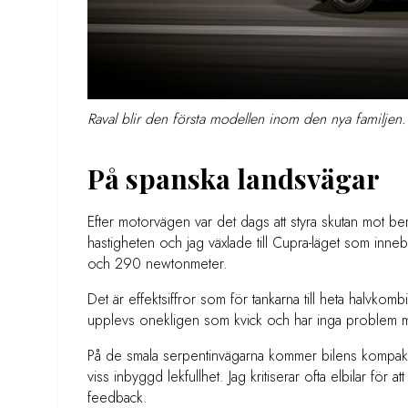
Raval blir den första modellen inom den nya familjen.
På spanska landsvägar
Efter motorvägen var det dags att styra skutan mot b
hastigheten och jag växlade till Cupra-läget som inne
och 290 newtonmeter.
Det är effektsiffror som för tankarna till heta halvkombi
upplevs onekligen som kvick och har inga problem med
På de smala serpentinvägarna kommer bilens kompakta 
viss inbyggd lekfullhet. Jag kritiserar ofta elbilar för
feedback.