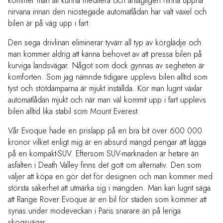
kommer man att kunna meditera och antagligen hinna uppnå
nirvana innan den niostegade automatlådan har valt växel och
bilen är på väg upp i fart.
Den sega drivlinan eliminerar tyvärr all typ av körglädje och
man kommer aldrig att känna behovet av att pressa bilen på
kurviga landsvägar. Något som dock gynnas av segheten är
komforten. Som jag nämnde tidigare upplevs bilen alltid som
tyst och stötdämparna är mjukt inställda. Kör man lugnt växlar
automatlådan mjukt och när man väl kommit upp i fart upplevs
bilen alltid lika stabil som Mount Everest.
Vår Evoque hade en prislapp på en bra bit över 600 000
kronor vilket enligt mig är en absurd mängd pengar att lägga
på en kompakt-SUV. Eftersom SUV-marknaden är hetare än
asfalten i Death Valley finns det gott om alternativ. Den som
väljer att köpa en gör det för designen och man kommer med
största säkerhet att utmärka sig i mängden. Man kan lugnt säga
att Range Rover Evoque är en bil för staden som kommer att
synas under modeveckan i Paris snarare än på leriga
skogsvägar.