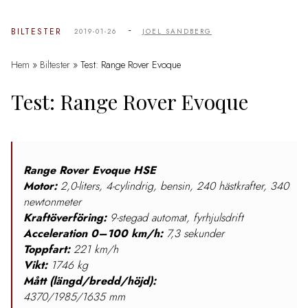
-
BILTESTER
2019-01-26
JOEL SANDBERG
Hem
»
Biltester
»
Test: Range Rover Evoque
Test: Range Rover Evoque
Range Rover Evoque HSE
Motor:
2,0-liters, 4-cylindrig, bensin, 240 hästkrafter, 340
newtonmeter
Kraftöverföring:
9-stegad automat, fyrhjulsdrift
Acceleration 0–100 km/h:
7,3 sekunder
Toppfart:
221 km/h
Vikt:
1746 kg
Mått (längd/bredd/höjd):
4370/1985/1635 mm