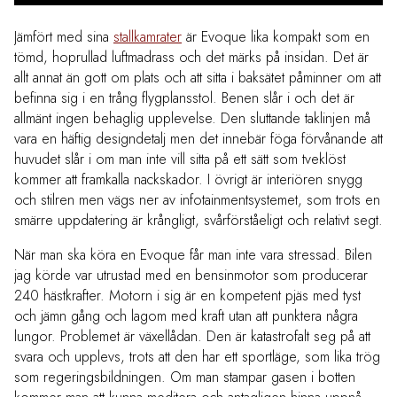
Jämfört med sina
stallkamrater
är Evoque lika kompakt som en
tömd, hoprullad luftmadrass och det märks på insidan. Det är
allt annat än gott om plats och att sitta i baksätet påminner om att
befinna sig i en trång flygplansstol. Benen slår i och det är
allmänt ingen behaglig upplevelse. Den sluttande taklinjen må
vara en häftig designdetalj men det innebär föga förvånande att
huvudet slår i om man inte vill sitta på ett sätt som tveklöst
kommer att framkalla nackskador. I övrigt är interiören snygg
och stilren men vägs ner av infotainmentsystemet, som trots en
smärre uppdatering är krångligt, svårförståeligt och relativt segt.
När man ska köra en Evoque får man inte vara stressad. Bilen
jag körde var utrustad med en bensinmotor som producerar
240 hästkrafter. Motorn i sig är en kompetent pjäs med tyst
och jämn gång och lagom med kraft utan att punktera några
lungor. Problemet är växellådan. Den är katastrofalt seg på att
svara och upplevs, trots att den har ett sportläge, som lika trög
som regeringsbildningen. Om man stampar gasen i botten