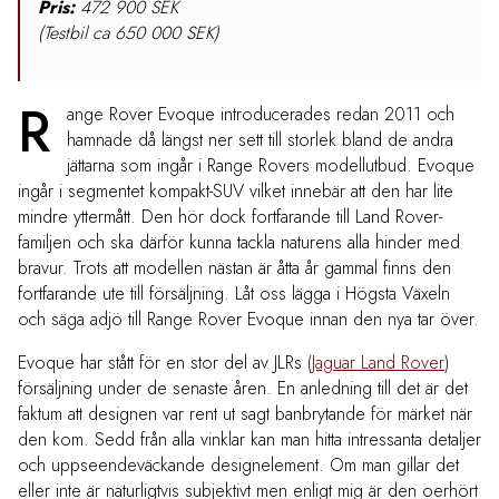
Pris:
472 900 SEK
(Testbil ca 650 000 SEK)
R
ange Rover Evoque introducerades redan 2011 och
hamnade då längst ner sett till storlek bland de andra
jättarna som ingår i Range Rovers modellutbud. Evoque
ingår i segmentet kompakt-SUV vilket innebär att den har lite
mindre yttermått. Den hör dock fortfarande till Land Rover-
familjen och ska därför kunna tackla naturens alla hinder med
bravur. Trots att modellen nästan är åtta år gammal finns den
fortfarande ute till försäljning. Låt oss lägga i Högsta Växeln
och säga adjö till Range Rover Evoque innan den nya tar över.
Evoque har stått för en stor del av JLRs (
Jaguar Land Rover
)
försäljning under de senaste åren. En anledning till det är det
faktum att designen var rent ut sagt banbrytande för märket när
den kom. Sedd från alla vinklar kan man hitta intressanta detaljer
och uppseendeväckande designelement. Om man gillar det
eller inte är naturligtvis subjektivt men enligt mig är den oerhört