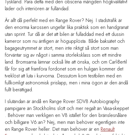
Tyskland. Para detta med den obscena mängden högkvalitativt
läder och interiören är fulländad.
Är allt då perfekt med en Range Rover? Nej. I stadstrafik är
den enorma karossen ungefär lika praktisk som en handgranat
utan sprint. Tur då är det att bilen är fulladdad med ett dussin
kameror som nu äntligen är högupplösta. Både baksätet och
bagageutrymmet är stort, men inte riktigt så stort som man
förväntar sig av något i samma storleksklass som ett mindre
land. Bromsarna lämnar också lite att önska, och om Carl-Bertil
får för sig att framföra fordonet som en huligan kommer det
tveklöst att luta i kurvorna. Dessutom kom testbilen med en
fullkomligt astronomisk prislapp, men i mina ögon är den ändå
fullt berättigad.
I slutändan är ändå en Range Rover SDV8 Autobiography
pampigare än Stockholms slott och mer regalt än Vasa-skeppet
. Behöver man verkligen en V8 istället för den bränslesnålare
och billigare V6:an? Nej, men man behöver egentligen inte
en Range Rover heller. Det man behöver är en
Renault