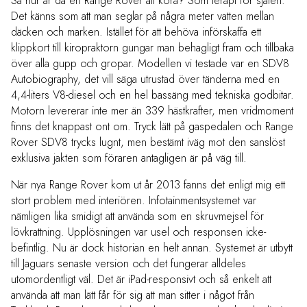
Så hur är då en Range Rover att köra? Som terapi för själen.
Det känns som att man seglar på några meter vatten mellan
däcken och marken. Istället för att behöva införskaffa ett
klippkort till kiropraktorn gungar man behagligt fram och tillbaka
över alla gupp och gropar. Modellen vi testade var en SDV8
Autobiography, det vill säga utrustad över tänderna med en
4,4-liters V8-diesel och en hel bassäng med tekniska godbitar.
Motorn levererar inte mer än 339 hästkrafter, men vridmoment
finns det knappast ont om. Tryck lätt på gaspedalen och Range
Rover SDV8 trycks lugnt, men bestämt iväg mot den sanslöst
exklusiva jakten som föraren antagligen är på väg till.
När nya Range Rover kom ut år 2013 fanns det enligt mig ett
stort problem med interiören. Infotainmentsystemet var
nämligen lika smidigt att använda som en skruvmejsel för
lövkrattning. Upplösningen var usel och responsen icke-
befintlig. Nu är dock historian en helt annan. Systemet är utbytt
till Jaguars senaste version och det fungerar alldeles
utomordentligt väl. Det är iPad-responsivt och så enkelt att
använda att man lätt får för sig att man sitter i något från