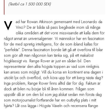
(Testbil ca 1 500 000 SEK)
V
ad har Rowan Atkinson gemensamt med Leonardo da
Vinci? De är båda så pass begåvade inom så många
olika områden att det vore missvisande att kalla dem för
något annat än universalgenier. Vi människor har en fascination
för de med spretig intelligens, för de som ibland kallas för
”perfekta”. Denna fascination borde lätt gå att överföra till bilar
som gör allt man någonsin kan tänka sig, på ett makalöst
högklassigt vis. Range Rover är just en sådan bil. Den
representerar den allra högsta toppen av vad som rimligtvis
kan anses som möjligt. Vill du korsa en kontinent ena dagen i
utsökt lyx och överflöd, och köra upp för ett berg nästa dag?
Inga problem, Range Rover finns alltid där för dig. Faktum är
dock att bilen nu börjar bli till åren kommen. Frågan som
uppstår då är om den bil som jag älskat sedan min första dag
som motorjournalist fortfarande har en outbytlig plats i mitt
hjärta? Låt oss lägga i Högsta Växeln och recensera Range