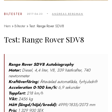
-
BILTESTER
2017-04-23
ANDREAS BERGMAN
Hem
»
Biltester
»
Test: Range Rover SDV8
Test: Range Rover SDV8
Range Rover SDV8 Autobiography
Motor:
Diesel, 4,4 liter, V8, 339 hästkrafter, 740
newtonmeter
Kraftöverföring:
Åttaväxlad automatlåda, fyrhjulsdrift
Acceleration 0-100 km/h:
6,9 sekunder
Toppfart:
218 km/h
Vikt:
2456 kg
Mått (längd/höjd/bredd):
4999/1835/2073 mm
Pris:
1 329 900 SEK