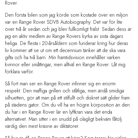
Rover.
Den första bilen som jag körde som kostade över en miljon
var en Range Rover SDV8 Autobiography. Det var för lite
över två år sedan och jag blev fullkomligt frälst. Sedan dess är
jag en aktiv medlem av Range Rovers kyrka av sista dagars
heliga. De flesta i 20-årsåldern som funderar kring hur deras
liv kommer att se ut om ett decennium tänker att de ska vara
gifta och ha två barn. Min framtidsvision innehåller varken
kvinnor eller småttingar, men alltväl en Range Rover. Låt mig
förklara varför.
Så fort man ser en Range Rover infinner sig en enorm
respekt. Den maffiga grillen och ståtliga, men ändå smidiga
silhuetten, gör att man på ett stilfullt och diskret sätt glider fram
på stadens gator. Om du vill ha en högre körposition än den
du har i en Range Rover lär en lyftkran vara det enda
alternativet. Man sitter i en snudd på olagligt bekväm fåtölj
värdig den mest kräsne av diktatorer.