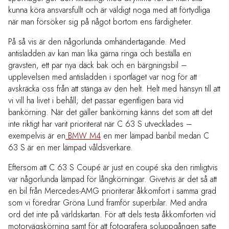
kunna köra ansvarsfullt och är väldigt noga med att förtydliga
när man försöker sig på något bortom ens färdigheter.
På så vis är den någorlunda omhändertagande. Med
antisladden av kan man lika gärna ringa och beställa en
gravsten, ett par nya däck bak och en bärgningsbil –
upplevelsen med antisladden i sportläget var nog för att
avskräcka oss från att stänga av den helt. Helt med hänsyn till att
vi vill ha livet i behåll; det passar egentligen bara vid
bankörning. När det gäller bankörning känns det som att det
inte riktigt har varit prioriterat när C 63 S utvecklades –
exempelvis är en
BMW M4
en mer lämpad banbil medan C
63 S är en mer lämpad våldsverkare.
Eftersom att C 63 S Coupé är just en coupé ska den rimligtvis
var någorlunda lämpad för långkörningar. Givetvis är det så att
en bil från Mercedes-AMG prioriterar åkkomfort i samma grad
som vi föredrar Gröna Lund framför superbilar. Med andra
ord det inte på världskartan. För att dels testa åkkomforten vid
motorvägskörning samt för att fotografera soluppgången satte