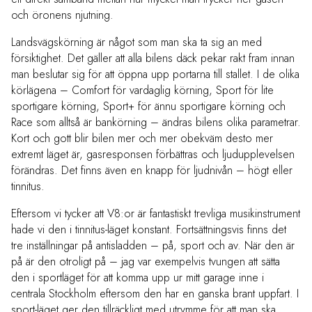
och öronens njutning.
Landsvägskörning är något som man ska ta sig an med
försiktighet. Det gäller att alla bilens däck pekar rakt fram innan
man beslutar sig för att öppna upp portarna till stallet. I de olika
körlägena – Comfort för vardaglig körning, Sport för lite
sportigare körning, Sport+ för ännu sportigare körning och
Race som alltså är bankörning – ändras bilens olika parametrar.
Kort och gott blir bilen mer och mer obekväm desto mer
extremt läget är, gasresponsen förbättras och ljudupplevelsen
förändras. Det finns även en knapp för ljudnivån – högt eller
tinnitus.
Eftersom vi tycker att V8:or är fantastiskt trevliga musikinstrument
hade vi den i tinnitus-läget konstant. Fortsättningsvis finns det
tre inställningar på antisladden – på, sport och av. När den är
på är den otroligt på – jag var exempelvis tvungen att sätta
den i sportläget för att komma upp ur mitt garage inne i
centrala Stockholm eftersom den har en ganska brant uppfart. I
sport-läget ger den tillräckligt med utrymme för att man ska