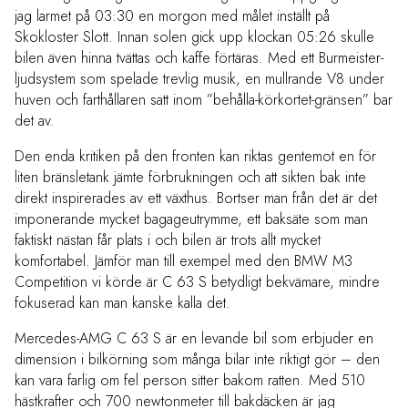
jag larmet på 03:30 en morgon med målet inställt på
Skokloster Slott. Innan solen gick upp klockan 05:26 skulle
bilen även hinna tvättas och kaffe förtäras. Med ett Burmeister-
ljudsystem som spelade trevlig musik, en mullrande V8 under
huven och farthållaren satt inom ”behålla-körkortet-gränsen” bar
det av.
Den enda kritiken på den fronten kan riktas gentemot en för
liten bränsletank jämte förbrukningen och att sikten bak inte
direkt inspirerades av ett växthus. Bortser man från det är det
imponerande mycket bagageutrymme, ett baksäte som man
faktiskt nästan får plats i och bilen är trots allt mycket
komfortabel. Jämför man till exempel med den BMW M3
Competition vi körde är C 63 S betydligt bekvämare, mindre
fokuserad kan man kanske kalla det.
Mercedes-AMG C 63 S är en levande bil som erbjuder en
dimension i bilkörning som många bilar inte riktigt gör – den
kan vara farlig om fel person sitter bakom ratten. Med 510
hästkrafter och 700 newtonmeter till bakdäcken är jag