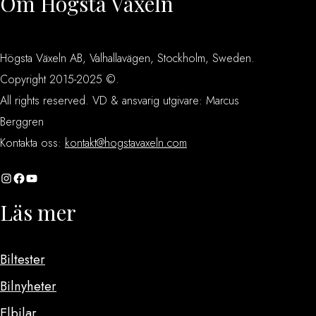
Om Högsta Växeln
Högsta Växeln AB, Valhallavägen, Stockholm, Sweden.
Copyright 2015-2025 ©.
All rights reserved. VD & ansvarig utgivare: Marcus
Berggren
Kontakta oss:
kontakt@hogstavaxeln.com
Instagram
Facebook
YouTube
Läs mer
Biltester
Bilnyheter
Elbilar