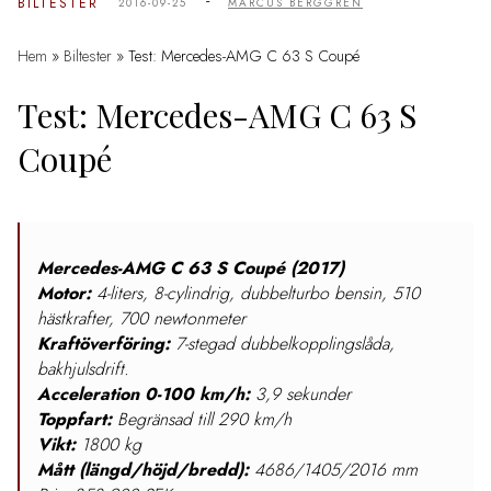
-
BILTESTER
2016-09-25
MARCUS BERGGREN
Hem
»
Biltester
»
Test: Mercedes-AMG C 63 S Coupé
Test: Mercedes-AMG C 63 S
Coupé
Mercedes-AMG C 63 S Coupé (2017)
Motor:
4-liters, 8-cylindrig, dubbelturbo bensin, 510
hästkrafter, 700 newtonmeter
Kraftöverföring:
7-stegad dubbelkopplingslåda,
bakhjulsdrift.
Acceleration 0-100 km/h:
3,9 sekunder
Toppfart:
Begränsad till 290 km/h
Vikt:
1800 kg
Mått (längd/höjd/bredd):
4686/1405/2016 mm