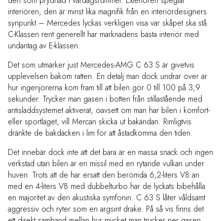
den som prydnad i vardagsrummet. Exteriören speglar
interiören, den är minst lika magnifik från en interiördesigners
synpunkt – Mercedes lyckas verkligen visa var skåpet ska stå.
C-Klassen rent generellt har marknadens bästa interiör med
undantag av E-klassen.
Det som utmärker just Mercedes-AMG C 63 S är givetvis
upplevelsen bakom ratten. En detalj man dock undrar över är
hur ingenjörerna kom fram till att bilen gör 0 till 100 på 3,9
sekunder. Trycker man gasen i botten från stillastående med
antisladdsystemet aktiverat,
oavsett om man har bilen i komfort-
eller sportläget, vill Mercan skicka ut bakändan. Rimligtvis
dränkte de bakdäcken i lim för att åstadkomma den tiden.
Det innebär dock inte att det bara är en massa snack och ingen
verkstad utan bilen är en missil med en rytande vulkan under
huven. Trots att de har ersatt den berömda 6,2-liters V8:an
med en 4-liters V8 med dubbelturbo har de lyckats bibehålla
en majoritet av den akustiska symfonin. C 63 S låter våldsamt
aggressiv och ryter som en argsint drake. På så vis finns det
ett direkt samband mellan hur mycket man trycker ner gasen