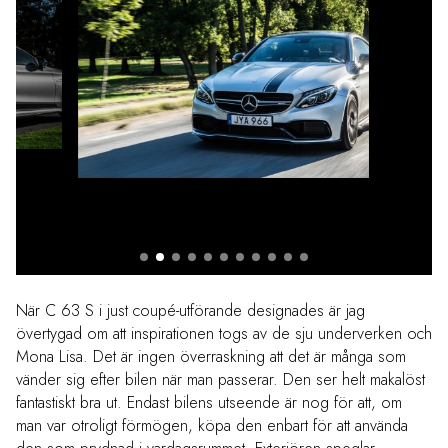
När C 63 S i just coupé-utförande designades är jag
övertygad om att inspirationen togs av de sju underverken och
Mona Lisa. Det är ingen överraskning att det är många som
vänder sig efter bilen när man passerar. Den ser helt makalöst
fantastiskt bra ut. Endast bilens utseende är nog för att, om
man var otroligt förmögen, köpa den enbart för att använda