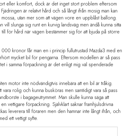
ort eller komfort, dock är det inget stort problem eftersom
 Fjädringen är relativt hård och så långt ifrån mosig man kan
g mossa, utan mer som att vägen vore en uppblåst ballong.
 vill slunga sig runt en kurvig landsväg men ändå kunna sitta
n till för hård när vägen bestämmer sig för att bjuda på större
 230 000 kronor får man en i princip fullutrustad Mazda3 med en
rhört mycket bil för pengarna. Eftersom modellen är så pass
tet i samma förpackning är det enligt mig väl spenderade
en motor inte nödvändigtvis innebära att en bil är tråkig.
 vara rolig och kunna busköras men samtidigt vara så pass
 tandborste i bagageutrymmet. Man skulle kunna säga att
 vettigare förpackning. Självklart saknar framhjulsdrivna
as leverera till föraren men den hamnar inte långt ifrån, och
d ett vettigt syfte.