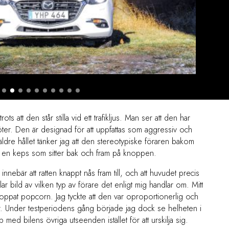
ts att den står stilla vid ett trafikljus. Man ser att den har
öter. Den är designad för att uppfattas som aggressiv och
äldre hållet tänker jag att den stereotypiske föraren bakom
 en keps som sitter bak och fram på knoppen.
ebär att ratten knappt nås fram till, och att huvudet precis
r bild av vilken typ av förare det enligt mig handlar om. Mitt
 poppat popcorn. Jag tyckte att den var oproportionerlig och
ar. Under testperiodens gång började jag dock se helheten i
d bilens övriga utseenden istället för att urskilja sig.