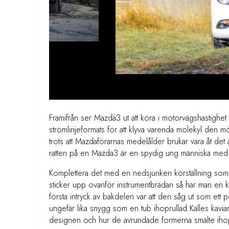
Framifrån ser Mazda3 ut att köra i motorvägshastighet tro
strömlinjeformats för att klyva varenda molekyl den m
trots att Mazdaförarnas medelålder brukar vara åt det 
ratten på en Mazda3 är en spydig ung människa med
Komplettera det med en nedsjunken körställning som inn
sticker upp ovanför instrumentbrädan så har man en kla
första intryck av bakdelen var att den såg ut som ett
ungefär lika snygg som en tub ihoprullad Kalles kavi
designen och hur de avrundade formerna smälte ihop me