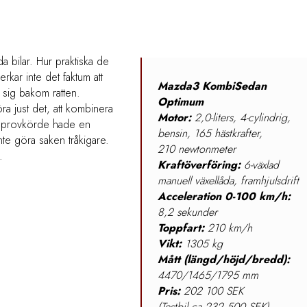
ada bilar. Hur praktiska de
rkar inte det faktum att
Mazda3 KombiSedan
r sig bakom ratten.
Optimum
a just det, att kombinera
Motor:
2,0-liters, 4-cylindrig,
jag provkörde hade en
bensin, 165 hästkrafter,
nte göra saken tråkigare.
210 newtonmeter
.
Kraftöverföring:
6-växlad
manuell växellåda, framhjulsdrift
Acceleration 0-100 km/h:
8,2 sekunder
Toppfart:
210 km/h
Vikt:
1305 kg
Mått (längd/höjd/bredd):
4470/1465/1795 mm
Pris:
202 100 SEK
(Testbil ca 232 500 SEK)