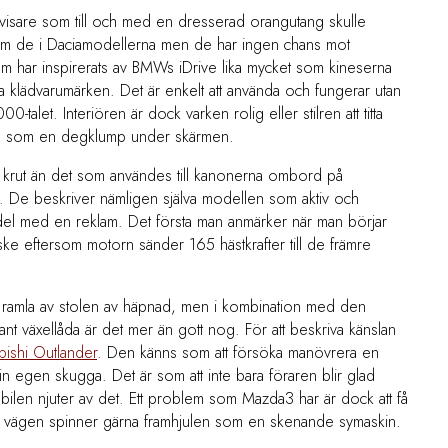
ch visare som till och med en dresserad orangutang skulle
ga som de i Daciamodellerna men de har ingen chans mot
em har inspirerats av BMWs iDrive lika mycket som kineserna
a klädvarumärken. Det är enkelt att använda och fungerar utan
talet. Interiören är dock varken rolig eller stilren att titta
ckta som en degklump under skärmen.
 krut än det som användes till kanonerna ombord på
s. De beskriver nämligen själva modellen som aktiv och
r del med en reklam. Det första man anmärker när man börjar
anske eftersom motorn sänder 165 hästkrafter till de främre
tt ramla av stolen av häpnad, men i kombination med den
iljant växellåda är det mer än gott nog. För att beskriva känslan
bishi Outlander
. Den känns som att försöka manövrera en
 egen skugga. Det är som att inte bara föraren blir glad
 bilen njuter av det. Ett problem som Mazda3 har är dock att få
a på vägen spinner gärna framhjulen som en skenande symaskin.