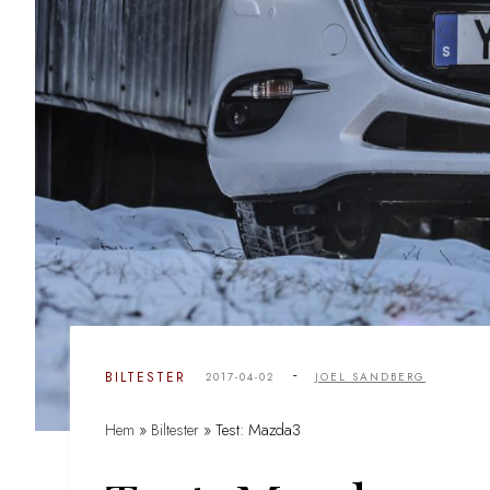
-
BILTESTER
2017-04-02
JOEL SANDBERG
Hem
»
Biltester
»
Test: Mazda3