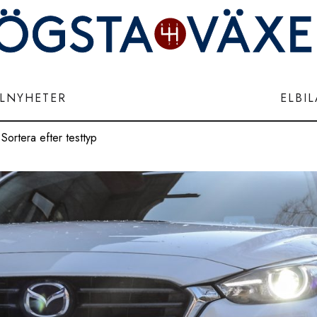
ILNYHETER
ELBI
Sortera efter testtyp