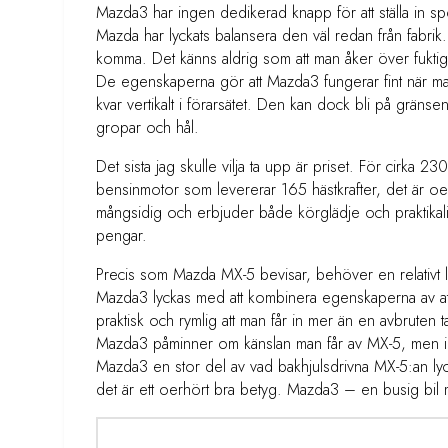
Mazda3 har ingen dedikerad knapp för att ställa in sp
Mazda har lyckats balansera den väl redan från fabrik.
komma. Det känns aldrig som att man åker över fukti
De egenskaperna gör att Mazda3 fungerar fint när man
kvar vertikalt i förarsätet. Den kan dock bli på gränse
gropar och hål.
Det sista jag skulle vilja ta upp är priset. För cirka
bensinmotor som levererar 165 hästkrafter, det är oe
mångsidig och erbjuder både körglädje och praktikali
pengar.
Precis som Mazda MX-5 bevisar, behöver en relativt lit
Mazda3 lyckas med att kombinera egenskaperna av att
praktisk och rymlig att man får in mer än en avbruten
Mazda3 påminner om känslan man får av MX-5, men i en
Mazda3 en stor del av vad bakhjulsdrivna MX-5:an lyck
det är ett oerhört bra betyg. Mazda3 – en busig bil me