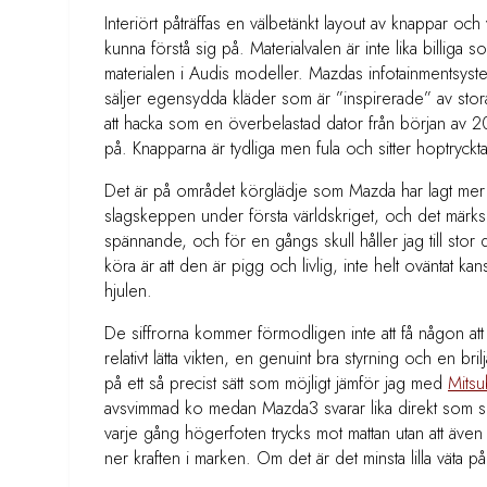
Interiört påträffas en välbetänkt layout av knappar o
kunna förstå sig på. Materialvalen är inte lika billi
materialen i Audis modeller. Mazdas infotainmentsyst
säljer egensydda kläder som är ”inspirerade” av stor
att hacka som en överbelastad dator från början av 2000-
på. Knapparna är tydliga men fula och sitter hoptry
Det är på området körglädje som Mazda har lagt mer
slagskeppen under första världskriget, och det märk
spännande, och för en gångs skull håller jag till sto
köra är att den är pigg och livlig, inte helt oväntat k
hjulen.
De siffrorna kommer förmodligen inte att få någon a
relativt lätta vikten, en genuint bra styrning och en br
på ett så precist sätt som möjligt jämför jag med
Mitsu
avsvimmad ko medan Mazda3 svarar lika direkt som sin
varje gång högerfoten trycks mot mattan utan att även
ner kraften i marken. Om det är det minsta lilla vät