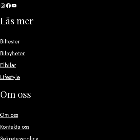
Instagram
Facebook
YouTube
Läs mer
Biltester
Bilnyheter
Elbilar
Lifestyle
Om oss
Om oss
Kontakta oss
Sekretesspolicy