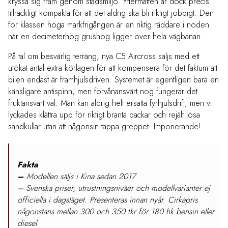
kryssa sig fram genom stadsmiljö. Yttermåtten är dock precis
tillräckligt kompakta för att det aldrig ska bli riktigt jobbigt. Den
för klassen höga markfrigången är en riktig räddare i nöden
när en decimeterhög grushög ligger över hela vägbanan.
På tal om besvärlig terräng, nya C5 Aircross säljs med ett
utökat antal extra körlägen för att kompensera för det faktum att
bilen endast är framhjulsdriven. Systemet är egentligen bara en
känsligare antispinn, men förvånansvärt nog fungerar det
fruktansvärt väl. Man kan aldrig helt ersätta fyrhjulsdrift, men vi
lyckades klättra upp för riktigt branta backar och rejält lösa
sandkullar utan att någonsin tappa greppet. Imponerande!
Fakta
–
Modellen säljs i Kina sedan 2017
– Svenska priser, utrustningsnivåer och modellvarianter ej
officiella i dagsläget. Presenteras innan nyår. Cirkapris
någonstans mellan 300 och 350 tkr för 180 hk bensin eller
diesel.