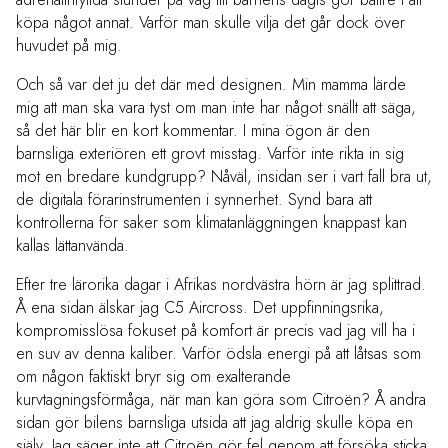
köpa något annat. Varför man skulle vilja det går dock över
huvudet på mig.
Och så var det ju det där med designen. Min mamma lärde
mig att man ska vara tyst om man inte har något snällt att säga,
så det här blir en kort kommentar. I mina ögon är den
barnsliga exteriören ett grovt misstag. Varför inte rikta in sig
mot en bredare kundgrupp? Nåväl, insidan ser i vart fall bra ut,
de digitala förarinstrumenten i synnerhet. Synd bara att
kontrollerna för saker som klimatanläggningen knappast kan
kallas lättanvända.
Efter tre lärorika dagar i Afrikas nordvästra hörn är jag splittrad.
Å ena sidan älskar jag C5 Aircross. Det uppfinningsrika,
kompromisslösa fokuset på komfort är precis vad jag vill ha i
en suv av denna kaliber. Varför ödsla energi på att låtsas som
om någon faktiskt bryr sig om exalterande
kurvtagningsförmåga, när man kan göra som Citroën? Å andra
sidan gör bilens barnsliga utsida att jag aldrig skulle köpa en
själv. Jag säger inte att Citroën gör fel genom att försöka sticka