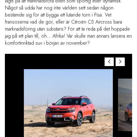
lagts på att marknadsföra bilen som sportig eller dynamisk.
Något så udda har nog inte världen sett sedan någon
bestämde sig för att bygga ett lutande torn i Pisa. Vet
fransoserna vad de gör, eller är Citroën C5 Aircross bara
marknadsföring utan substans? För att ta reda på det hoppade
jag på ett plan till, öh… Afrika! Var skulle man annars lansera en
komfortinriktad suv i början av november?