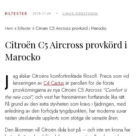
-
BILTESTER
2018-11-29
LINUS ADOLFSSON
Hem
»
Biltester
»
Citroën C5 Aircross provkörd i Marocko
Citroën C5 Aircross provkörd i
Marocko
J
ag älskar Citroëns komfortinriktade filosofi. Precis som vid
lanseringen av
C4 Cactus
är parollen för de första
provkörningarna av nya Citroën C5 Aircross
”Comfort is
the new cool”,
och visst har fransmännen fortfarande lika rätt.
På grund av den extra styvheten som krävs i fjädringen, med
anledning av den förhöjda tyngdpunkten, har moderna suvar
nästan uteslutande upplevts som stötiga de senaste åren.
Den åkomman vill Citroën råda bot på – och inte en krona har