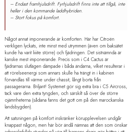
– Endast framhjulsdrift. Fyrhjulsdrift finns inte att tillgå, inte
heller i den kommande laddhybriden.
– Stort fokus på komfort.
Något annat imponerande är komforten. Här har Citroën
verkligen lyckats, inte minst med utrymmen (även om baksätet
kunde ha varit liiiite större) och fjädringen. Det sistnämnda är
kanske mest imponerande. Precis som i C4 Cactus är
fjädrarnas slutlägen dämpade i båda ändarna, vilket resulterar i
att rörelseenergi som annars skulle ha trängt in i kabinen
förvandlas till värme under chassit, långt borta från
passagerarna. Briljant! Systemet gör sig extra bra i C5 Aircross,
tack vare den extra tyngden, och särskilt så över de större
ojämnheterna (sådana fanns det gott om på den marockanska
landsbygden).
Att satsningen på komfort inskränker körupplevelsen undgår
knappast någon, men här bör ändå nämnas att den som önskar
adrenalinfyllda stunder på väg till barnens dagis gör bättre i att