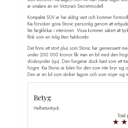
är smalare än en Victoria’s Secret-modell.
Kompakta SUV:ar har aldrig varit och kommer förmodlig
Kia försöker göra Stonic personlig genom att erbjuda 
lite färgklickar i interiören. Vissa kommer säkert att 
flink som en livlig liten halvkombi.
Det finns ett stort plus som Stonic har gemensamt med
under 200 000 kronor får man en bil med den högsta 
dödssynder (sju). Den fungerar dock bäst som ett transp
högre. Kia Stonic är bilen för den som inte bryr sig 
Den är en bil som skriker lagom och som nöjer sig m
Betyg
Helhetsintryck:
Total