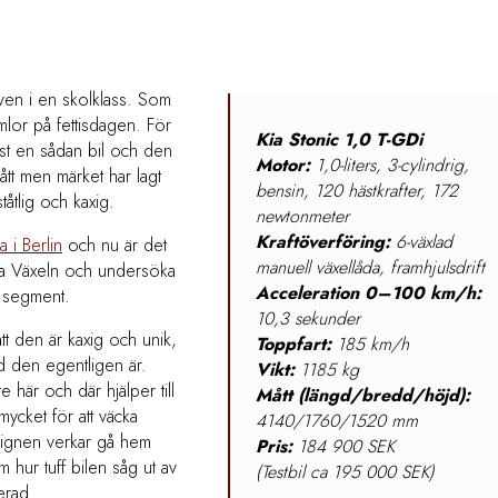
leven i en skolklass. Som
lor på fettisdagen. För
Kia Stonic 1,0 T-GDi
ust en sådan bil och den
Motor:
1,0-liters, 3-cylindrig,
ått men märket har lagt
bensin, 120 hästkrafter, 172
tåtlig och kaxig.
newtonmeter
Kraftöverföring:
6-växlad
 i Berlin
och nu är det
manuell växellåda, framhjulsdrift
sta Växeln och undersöka
Acceleration 0–100 km/h:
e segment.
10,3 sekunder
tt den är kaxig och unik,
Toppfart:
185 km/h
ad den egentligen är.
Vikt:
1185 kg
 här och där hjälper till
Mått (längd/bredd/höjd):
t mycket för att väcka
4140/1760/1520 mm
ignen verkar gå hem
Pris:
184 900 SEK
 hur tuff bilen såg ut av
(Testbil ca 195 000 SEK)
erad.