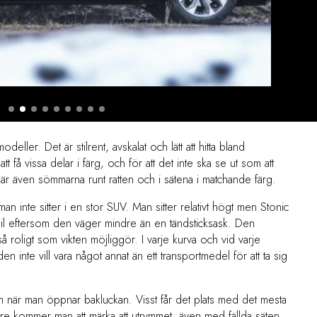
eller. Det är stilrent, avskalat och lätt att hitta bland
t få vissa delar i färg, och för att det inte ska se ut som att
är även sömmarna runt ratten och i sätena i matchande färg.
an inte sitter i en stor SUV. Man sitter relativt högt men Stonic
bil eftersom den väger mindre än en tändsticksask. Den
 så roligt som vikten möjliggör. I varje kurva och vid varje
 inte vill vara något annat än ett transportmedel för att ta sig
ven när man öppnar bakluckan. Visst får det plats med det mesta
re kommer man att märka att utrymmet, även med fällda säten,