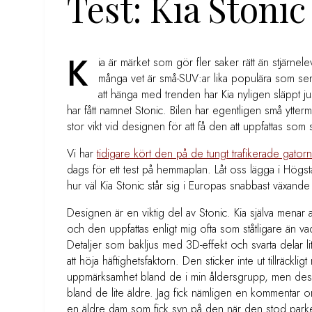
Test: Kia Stonic
K
ia är märket som gör fler saker rätt än stjärne
många vet är små-SUV:ar lika populära som sem
att hänga med trenden har Kia nyligen släppt j
har fått namnet Stonic. Bilen har egentligen små ytterm
stor vikt vid designen för att få den att uppfattas som s
Vi har
tidigare kört den på de tungt trafikerade gatorna
dags för ett test på hemmaplan. Låt oss lägga i Hög
hur väl Kia Stonic står sig i Europas snabbast växand
Designen är en viktig del av Stonic. Kia själva menar a
och den uppfattas enligt mig ofta som ståtligare än v
Detaljer som bakljus med 3D-effekt och svarta delar lite
att höja häftighetsfaktorn. Den sticker inte ut tillräcklig
uppmärksamhet bland de i min åldersgrupp, men des
bland de lite äldre. Jag fick nämligen en kommentar om
en äldre dam som fick syn på den när den stod park