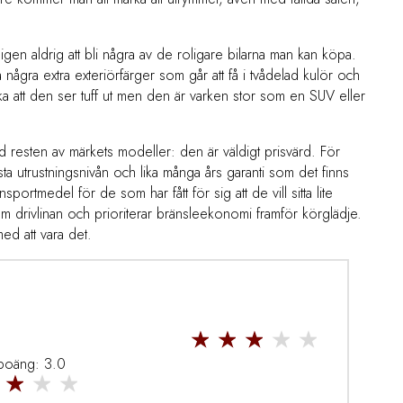
en aldrig att bli några av de roligare bilarna man kan köpa.
några extra exteriörfärger som går att få i tvådelad kulör och
tycka att den ser tuff ut men den är varken stor som en SUV eller
 resten av märkets modeller: den är väldigt prisvärd. För
utrustningsnivån och lika många års garanti som det finns
ortmedel för de som har fått för sig att de vill sitta lite
om drivlinan och prioriterar bränsleekonomi framför körglädje.
ed att vara det.
 poäng: 3.0