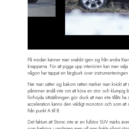
På insidan känner man snabbt igen sig från andra Kia-mod
knapparna. För att pigga upp interiören kan man välja at
någon har tappat en färgburk över instrumenteringen 
När man sätter sig bakom ratten märker man kvickt att m
påminner ändå inte om att köra en stor och klumpig 
förhöjda sittställningen gör dock att man inte tillåts ha
acceleration känns den väldigt monoton och som att den
från punkt A till B.
Det faktum att Stonic inte är en fullstor SUV märks ä
som behövs i vardagen men vill man frakta något stör