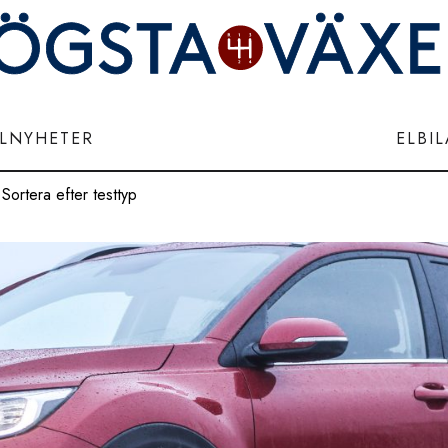
ILNYHETER
ELBI
Sortera efter testtyp