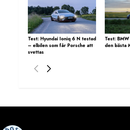
Test: Hyundai Ioniq 6 N testad
Test: BMW
– elbilen som får Porsche att
den bästa M
svettas