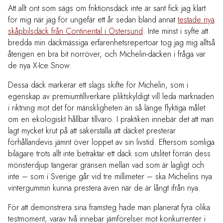
Att allt ont som sägs om friktionsdäck inte är sant fick jag klart
för mig när jag för ungefär ett år sedan bland annat
testade nya
skåpbilsdäck från Continental i Östersund
. Inte minst i syfte att
bredda min däckmässiga erfarenhetsrepertoar tog jag mig alltså
återigen en bra bit norröver, och Michelin-däcken i fråga var
de nya X-Ice Snow.
Dessa däck markerar ett slags skifte för Michelin, som i
egenskap av premiumtillverkare pliktskyldigt vill leda marknaden
i riktning mot det för mänskligheten än så länge flyktiga målet
om en ekologiskt hållbar tillvaro. I praktiken innebär det att man
lagt mycket krut på att säkerställa att däcket presterar
förhållandevis jämnt över loppet av sin livstid. Eftersom somliga
bilägare trots allt inte betraktar ett däck som utslitet förrän dess
mönsterdjup tangerar gränsen mellan vad som är lagligt och
inte – som i Sverige går vid tre millimeter – ska Michelins nya
vintergummin kunna prestera även när de är långt ifrån nya.
För att demonstrera sina framsteg hade man planerat fyra olika
testmoment, varav två innebar jämförelser mot konkurrenter i