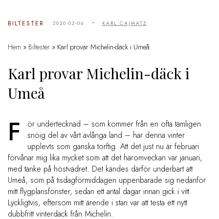
-
BILTESTER
2020-02-06
KARL CAJMATZ
Hem
»
Biltester
»
Karl provar Michelin-däck i Umeå
Karl provar Michelin-däck i
Umeå
F
ör undertecknad – som kommer från en ofta tämligen
snöig del av vårt avlånga land – har denna vinter
upplevts som ganska torftig. Att det just nu är februari
förvånar mig lika mycket som att det häromveckan var januari,
med tanke på höstvädret. Det kändes därför underbart att
Umeå, som på tisdagförmiddagen uppenbarade sig nedanför
mitt flygplansfönster, sedan ett antal dagar innan gick i vitt.
Lyckligtvis, eftersom mitt ärende i stan var att testa ett nytt
dubbfritt vinterdäck från Michelin.