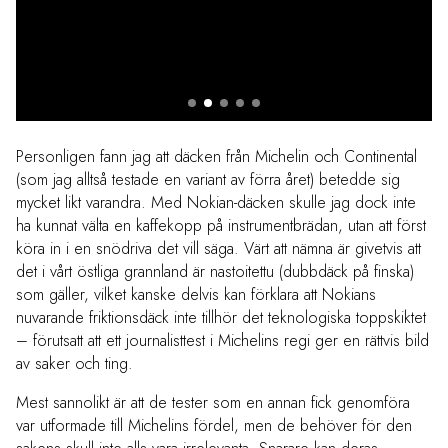
friktion mot den snö som ligger kvar på
marken.
Personligen fann jag att däcken från Michelin och Continental
(som jag alltså testade en variant av förra året) betedde sig
mycket likt varandra. Med Nokian-däcken skulle jag dock inte
ha kunnat välta en kaffekopp på instrumentbrädan, utan att först
köra in i en snödriva det vill säga. Värt att nämna är givetvis att
det i vårt östliga grannland är nastoitettu (dubbdäck på finska)
som gäller, vilket kanske delvis kan förklara att Nokians
nuvarande friktionsdäck inte tillhör det teknologiska toppskiktet
– förutsatt att ett journalisttest i Michelins regi ger en rättvis bild
av saker och ting.
Mest sannolikt är att de tester som en annan fick genomföra
var utformade till Michelins fördel, men de behöver för den