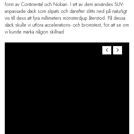
form av Continental och Nokian. I ett av dem användes SUV-
anpassade däck som slipats och därefter slitits ned på naturligt
vis till dess att fyra millimeters mönsterdjup återstod. På dessa
däck skulle vi utföra accelerations- och bromstest, för att se om
vi kunde märka någon skillnad.
När däcken fångar upp kall snö uppstår