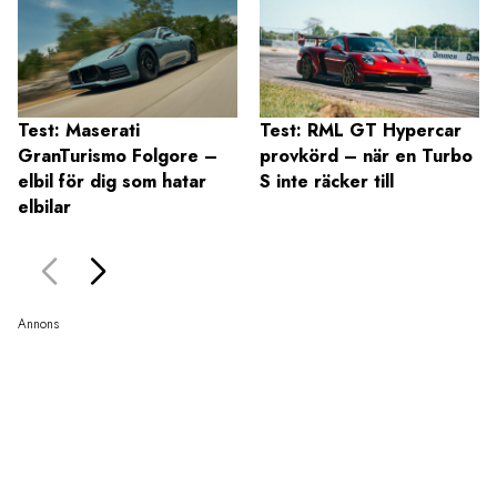
Test: Maserati
Test: RML GT Hypercar
GranTurismo Folgore –
provkörd – när en Turbo
elbil för dig som hatar
S inte räcker till
elbilar
Annons