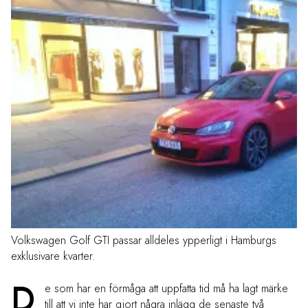
Volkswagen Golf GTI passar alldeles ypperligt i Hamburgs
exklusivare kvarter.
D
e som har en förmåga att uppfatta tid må ha lagt märke
till att vi inte har gjort några inlägg de senaste två