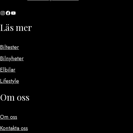
Instagram
Facebook
YouTube
Läs mer
Biltester
Bilnyheter
Elbilar
Lifestyle
Om oss
Om oss
Kontakta oss