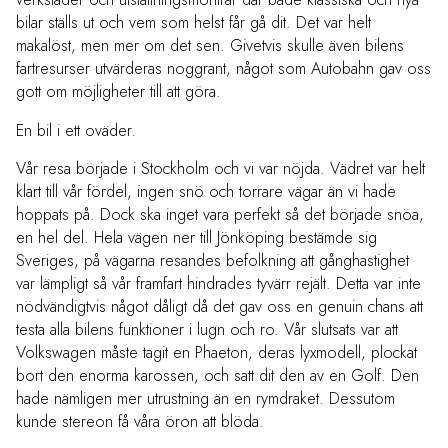
bilar ställs ut och vem som helst får gå dit. Det var helt
makalöst, men mer om det sen. Givetvis skulle även bilens
fartresurser utvärderas noggrant, något som Autobahn gav oss
gott om möjligheter till att göra.
En bil i ett oväder.
Vår resa började i Stockholm och vi var nöjda. Vädret var helt
klart till vår fördel, ingen snö och torrare vägar än vi hade
hoppats på. Dock ska inget vara perfekt så det började snöa,
en hel del. Hela vägen ner till Jönköping bestämde sig
Sveriges, på vägarna resandes befolkning att gånghastighet
var lämpligt så vår framfart hindrades tyvärr rejält. Detta var inte
nödvändigtvis något dåligt då det gav oss en genuin chans att
testa alla bilens funktioner i lugn och ro. Vår slutsats var att
Volkswagen måste tagit en Phaeton, deras lyxmodell, plockat
bort den enorma karossen, och satt dit den av en Golf. Den
hade nämligen mer utrustning än en rymdraket. Dessutom
kunde stereon få våra öron att blöda.