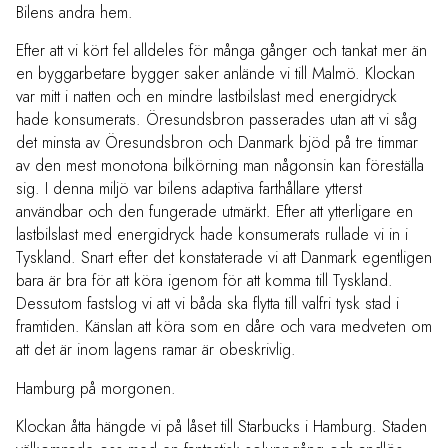
Bilens andra hem.
Efter att vi kört fel alldeles för många gånger och tankat mer än
en byggarbetare bygger saker anlände vi till Malmö. Klockan
var mitt i natten och en mindre lastbilslast med energidryck
hade konsumerats. Öresundsbron passerades utan att vi såg
det minsta av Öresundsbron och Danmark bjöd på tre timmar
av den mest monotona bilkörning man någonsin kan föreställa
sig. I denna miljö var bilens adaptiva farthållare ytterst
användbar och den fungerade utmärkt. Efter att ytterligare en
lastbilslast med energidryck hade konsumerats rullade vi in i
Tyskland. Snart efter det konstaterade vi att Danmark egentligen
bara är bra för att köra igenom för att komma till Tyskland.
Dessutom fastslog vi att vi båda ska flytta till valfri tysk stad i
framtiden. Känslan att köra som en dåre och vara medveten om
att det är inom lagens ramar är obeskrivlig.
Hamburg på morgonen.
Klockan åtta hängde vi på låset till Starbucks i Hamburg. Staden