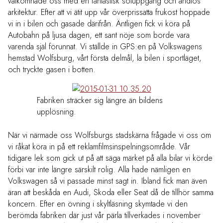
välkomnade oss med en fantastisk soluppgång och andlös
arkitektur. Efter att vi ätit upp vår överprissatta frukost hoppade
vi in i bilen och gasade därifrån. Äntligen fick vi köra på
Autobahn på ljusa dagen, ett sant nöje som borde vara
varenda själ förunnat. Vi ställde in GPS:en på Volkswagens
hemstad Wolfsburg, vårt första delmål, la bilen i sportläget,
och tryckte gasen i botten.
Fabriken sträcker sig längre än bildens
upplösning.
När vi närmade oss Wolfsburgs stadskärna frågade vi oss om
vi råkat köra in på ett reklamfilmsinspelningsområde. Vår
tidigare lek som gick ut på att säga märket på alla bilar vi körde
förbi var inte längre särskilt rolig. Alla hade nämligen en
Volkswagen så vi passade minst sagt in. Ibland fick man även
äran att beskåda en Audi, Skoda eller Seat då de tillhör samma
koncern. Efter en övning i skyltläsning skymtade vi den
berömda fabriken där just vår pärla tillverkades i november