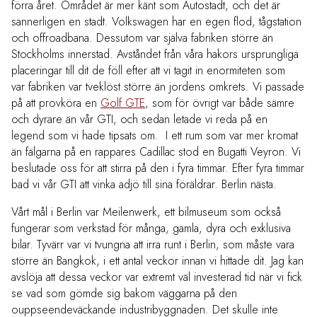
förra året. Området är mer känt som Autostadt, och det är
sannerligen en stadt. Volkswagen har en egen flod, tågstation
och offroadbana. Dessutom var själva fabriken större än
Stockholms innerstad. Avståndet från våra hakors ursprungliga
placeringar till dit de föll efter att vi tagit in enormiteten som
var fabriken var tveklöst större än jordens omkrets. Vi passade
på att provköra en
Golf GTE
, som för övrigt var både sämre
och dyrare än vår GTI, och sedan letade vi reda på en
legend som vi hade tipsats om. I ett rum som var mer kromat
än fälgarna på en rappares Cadillac stod en Bugatti Veyron. Vi
beslutade oss för att stirra på den i fyra timmar. Efter fyra timmar
bad vi vår GTI att vinka adjö till sina föräldrar. Berlin nästa.
Vårt mål i Berlin var Meilenwerk, ett bilmuseum som också
fungerar som verkstad för många, gamla, dyra och exklusiva
bilar. Tyvärr var vi tvungna att irra runt i Berlin, som måste vara
större än Bangkok, i ett antal veckor innan vi hittade dit. Jag kan
avslöja att dessa veckor var extremt väl investerad tid när vi fick
se vad som gömde sig bakom väggarna på den
ouppseendeväckande industribyggnaden. Det skulle inte