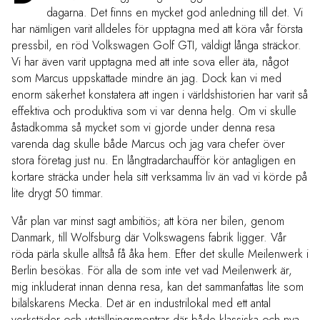
dagarna. Det finns en mycket god anledning till det. Vi
har nämligen varit alldeles för upptagna med att köra vår första
pressbil, en röd Volkswagen Golf GTI, väldigt långa sträckor.
Vi har även varit upptagna med att inte sova eller äta, något
som Marcus uppskattade mindre än jag. Dock kan vi med
enorm säkerhet konstatera att ingen i världshistorien har varit så
effektiva och produktiva som vi var denna helg. Om vi skulle
åstadkomma så mycket som vi gjorde under denna resa
varenda dag skulle både Marcus och jag vara chefer över
stora företag just nu. En långtradarchaufför kör antagligen en
kortare sträcka under hela sitt verksamma liv än vad vi körde på
lite drygt 50 timmar.
Vår plan var minst sagt ambitiös; att köra ner bilen, genom
Danmark, till Wolfsburg där Volkswagens fabrik ligger. Vår
röda pärla skulle alltså få åka hem. Efter det skulle Meilenwerk i
Berlin besökas. För alla de som inte vet vad Meilenwerk är,
mig inkluderat innan denna resa, kan det sammanfattas lite som
bilälskarens Mecka. Det är en industrilokal med ett antal
verkstäder och utställningsmontrar där både klassiska och nya