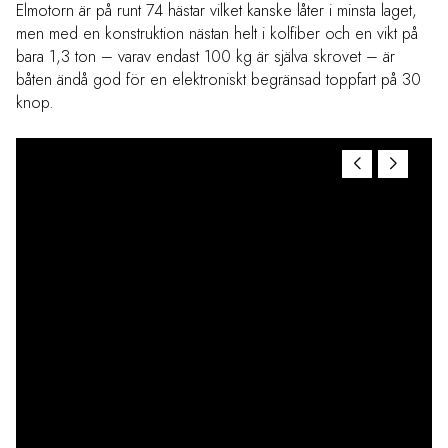
Elmotorn är på runt 74 hästar vilket kanske låter i minsta laget,
men med en konstruktion nästan helt i kolfiber och en vikt på
bara 1,3 ton – varav endast 100 kg är själva skrovet – är
båten ändå god för en elektroniskt begränsad toppfart på 30
knop.