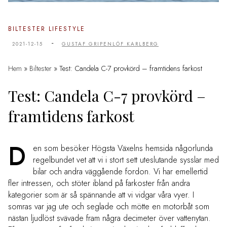
BILTESTER
LIFESTYLE
-
2021-12-15
GUSTAF GRIPENLÖF KARLBERG
Hem
»
Biltester
»
Test: Candela C-7 provkörd – framtidens farkost
Test: Candela C-7 provkörd –
framtidens farkost
D
en som besöker Högsta Växelns hemsida någorlunda
regelbundet vet att vi i stort sett uteslutande sysslar med
bilar och andra väggående fordon. Vi har emellertid
fler intressen, och stöter ibland på farkoster från andra
kategorier som är så spännande att vi vidgar våra vyer. I
somras var jag ute och seglade och mötte en motorbåt som
nästan ljudlöst svävade fram några decimeter över vattenytan.