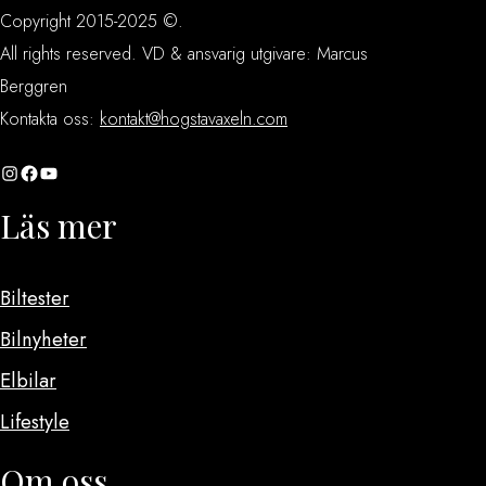
Copyright 2015-2025 ©.
All rights reserved. VD & ansvarig utgivare: Marcus
Berggren
Kontakta oss:
kontakt@hogstavaxeln.com
Instagram
Facebook
YouTube
Läs mer
Biltester
Bilnyheter
Elbilar
Lifestyle
Om oss