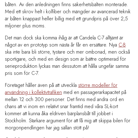
båten. Av den anledningen finns säkerhetsbälten monterade.
Med ett skrov helt i kolfiber och mängder av avancerad teknik
är båten knappast heller billig med ett grundpris på över 2,5
miljoner plus moms.
Det man dock ska komma ihåg är att Candela C-7 alltjämt är
något av en prototyp som nästa år får en ersättare. Nya
C-8
ska inte bara bli större, tystare och mer ombonad, men också
sportigare, och med en design som är bättre optimerad för
serieproduktion lyckas man dessutom att hålla ungefär samma
pris som för C-7.
Företaget håller även på att utveckla
större modeller för
användning i kollektivtrafiken
med en passagerarkapacitet på
mellan 12 och 300 personer. Det finns med andra ord en
chans att vi inom en relativt snar framtid med våra SL-kort
kommer att kunna åka eldriven bärplansbåt till jobbet i
Stockholm. Starkare argument för att få mig att skippa bilen för
morgonpendlingen har jag sällan stött på!