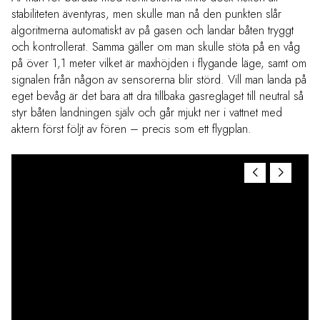
stabiliteten äventyras, men skulle man nå den punkten slår
algoritmerna automatiskt av på gasen och landar båten tryggt
och kontrollerat. Samma gäller om man skulle stöta på en våg
på över 1,1 meter vilket är maxhöjden i flygande läge, samt om
signalen från någon av sensorerna blir störd. Vill man landa på
eget bevåg är det bara att dra tillbaka gasreglaget till neutral så
styr båten landningen själv och går mjukt ner i vattnet med
aktern först följt av fören – precis som ett flygplan.