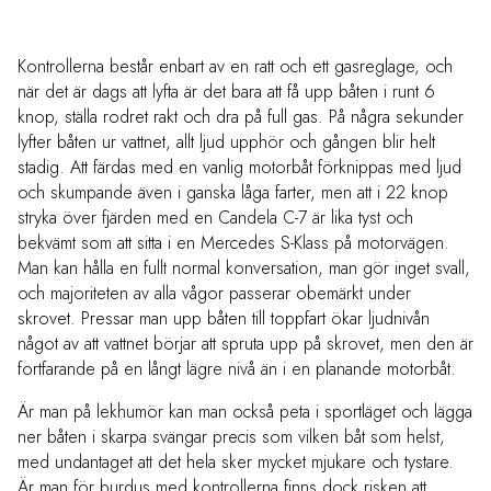
Kontrollerna består enbart av en ratt och ett gasreglage, och
när det är dags att lyfta är det bara att få upp båten i runt 6
knop, ställa rodret rakt och dra på full gas. På några sekunder
lyfter båten ur vattnet, allt ljud upphör och gången blir helt
stadig. Att färdas med en vanlig motorbåt förknippas med ljud
och skumpande även i ganska låga farter, men att i 22 knop
stryka över fjärden med en Candela C-7 är lika tyst och
bekvämt som att sitta i en Mercedes S-Klass på motorvägen.
Man kan hålla en fullt normal konversation, man gör inget svall,
och majoriteten av alla vågor passerar obemärkt under
skrovet. Pressar man upp båten till toppfart ökar ljudnivån
något av att vattnet börjar att spruta upp på skrovet, men den är
fortfarande på en långt lägre nivå än i en planande motorbåt.
Är man på lekhumör kan man också peta i sportläget och lägga
ner båten i skarpa svängar precis som vilken båt som helst,
med undantaget att det hela sker mycket mjukare och tystare.
Är man för burdus med kontrollerna finns dock risken att