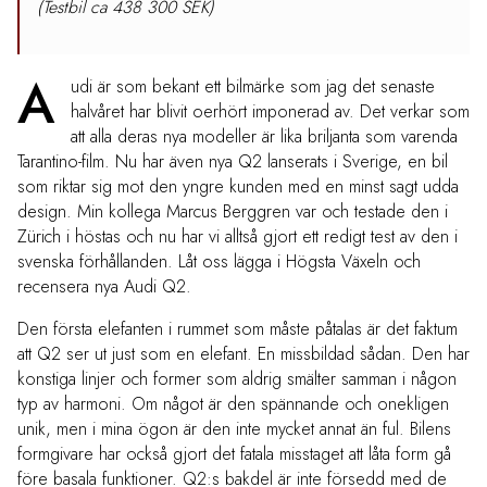
(Testbil ca 438 300 SEK)
A
udi är som bekant ett bilmärke som jag det senaste
halvåret har blivit oerhört imponerad av. Det verkar som
att alla deras nya modeller är lika briljanta som varenda
Tarantino-film. Nu har även nya Q2 lanserats i Sverige, en bil
som riktar sig mot den yngre kunden med en minst sagt udda
design. Min kollega Marcus Berggren var och testade den i
Zürich i höstas och nu har vi alltså gjort ett redigt test av den i
svenska förhållanden. Låt oss lägga i Högsta Växeln och
recensera nya Audi Q2.
Den första elefanten i rummet som måste påtalas är det faktum
att Q2 ser ut just som en elefant. En missbildad sådan. Den har
konstiga linjer och former som aldrig smälter samman i någon
typ av harmoni. Om något är den spännande och onekligen
unik, men i mina ögon är den inte mycket annat än ful. Bilens
formgivare har också gjort det fatala misstaget att låta form gå
före basala funktioner. Q2:s bakdel är inte försedd med de