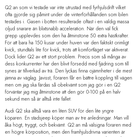
Q2:an som vi testade var inte utrustad med fyrhjulsdrift vilket
ofta gjorde sig påmint under de vinterförhållanden som bilen
testades i. Gasen i botten resulterade oftast i en väldig massa
oljud snarare än blixtsnabb acceleration. När den väl fick
grepp upplevdes som den ha åtminstone 50 extra hästkrafter.
För att bara ha 150 kusar under huven var den faktiskt orimligt
kvick, stundtals lite för kvick, trots att komfortläget var aktiverat.
Dock lider Q2 av ett stort problem. Precis som så många av
dess konkurrenter har den blivit försedd med fjädring som till
synes är tillverkad av trä. Den lyckas finna ojämnheter i de mest
jämna av väglag. Javisst, föraren får en bättre koppling till vägen
men om jag ska färdas så obekvämt som jag gör i en Q2
förväntar jag mig åtminstone att den gör 0-100 på en halv
sekund men så är alltså inte fallet.
Audi Q2 ska alltså vara en liten SUV för den lite yngre
köparen. En stadsjeep köper man av tre anledningar. Man vill
åka högt, tryggt, och bekvämt. Q2:an må välsigna föraren med
en högre körposition, men den framhjulsdrivna varienten är