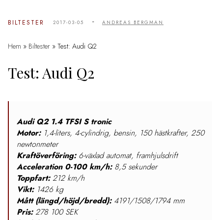
-
BILTESTER
2017-03-05
ANDREAS BERGMAN
Hem
»
Biltester
»
Test: Audi Q2
Test: Audi Q2
Audi Q2 1.4 TFSI S tronic
Motor:
1,4-liters, 4-cylindrig, bensin, 150 hästkrafter, 250
newtonmeter
Kraftöverföring:
6-växlad automat, framhjulsdrift
Acceleration 0-100 km/h:
8,5 sekunder
Toppfart:
212 km/h
Vikt:
1426 kg
Mått (längd/höjd/bredd):
4191/1508/1794 mm
Pris:
278 100 SEK