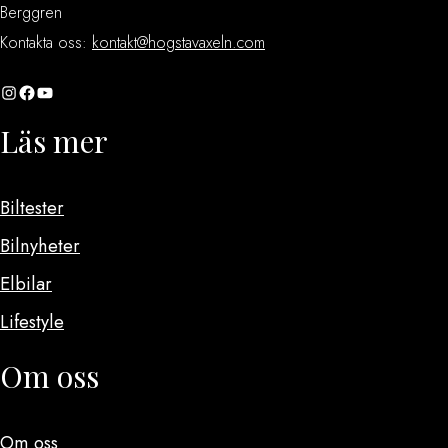
Berggren
Kontakta oss:
kontakt@hogstavaxeln.com
Instagram
Facebook
YouTube
Läs mer
Biltester
Bilnyheter
Elbilar
Lifestyle
Om oss
Om oss