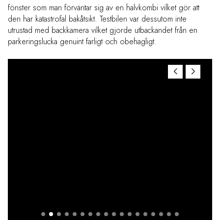
fönster som man förväntar sig av en halvkombi vilket gör att
den har katastrofal bakåtsikt. Testbilen var dessutom inte
utrustad med backkamera vilket gjorde utbackandet från en
parkeringslucka genuint farligt och obehagligt.