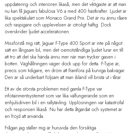
uppdatering och interiören likaså, men det viktigaste är att man
nu kan få Jaguars fabulösa V6:a med 400 hästkrafter. Ljudet är
lika spektakulärt som Monaco Grand Prix. Det är nu ännu råare
och raspigare och upplevelsen är otroligt häftig. Dock
överskrider ljudet accelerationen.
Missförstå mig rätt, Jaguar F-Type 400 Sport är inte på något
sätt en långsam bil, men det oemotståndliga ljudet lurar en till
att tro att det ska hända ännu mer när man trycker gasen i
botten. Väghållningen väger dock upp för detta. F-Type är,
precis som tidigare, en dröm att framföra på kurviga bakvägar.
Den är så underbart följsam att man ibland vill brista ut i tårar.
Ett av de största problemen med gamla F-Type var
infotainmentsystemet som var lika välfungerande som en
enhjulsdriven bil i en rallytävling. Upplösningen var katastrofal
och responsen likaså. Nu har detta åtgärdat och systemet är
en fröjd att använda.
Frågan jag ställer mig är huruvida den försiktiga