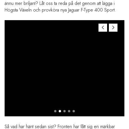
ännu mer briljant? Låt oss ta reda på det genom att lägga i
Högsta Växeln och provköra nya Jaguar F-Type 400 Sport.
Så vad har hänt sedan sist? Fronten har fått sig en märkbar