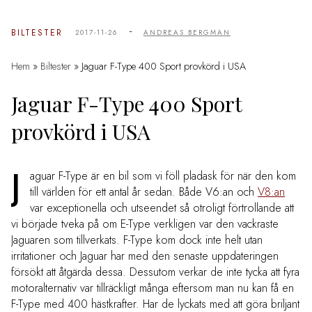
-
BILTESTER
2017-11-26
ANDREAS BERGMAN
Hem
»
Biltester
»
Jaguar F-Type 400 Sport provkörd i USA
Jaguar F-Type 400 Sport
provkörd i USA
J
aguar F-Type är en bil som vi föll pladask för när den kom
till världen för ett antal år sedan. Både V6:an och
V8:an
var exceptionella och utseendet så otroligt förtrollande att
vi började tveka på om E-Type verkligen var den vackraste
Jaguaren som tillverkats. F-Type kom dock inte helt utan
irritationer och Jaguar har med den senaste uppdateringen
försökt att åtgärda dessa. Dessutom verkar de inte tycka att fyra
motoralternativ var tillräckligt många eftersom man nu kan få en
F-Type med 400 hästkrafter. Har de lyckats med att göra briljant