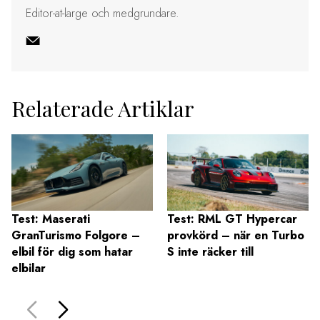
Editor-at-large och medgrundare.
Relaterade Artiklar
Test: Maserati
Test: RML GT Hypercar
GranTurismo Folgore –
provkörd – när en Turbo
elbil för dig som hatar
S inte räcker till
elbilar