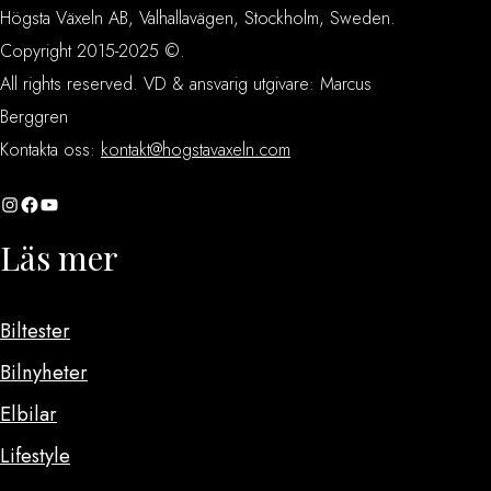
Högsta Växeln AB, Valhallavägen, Stockholm, Sweden.
Copyright 2015-2025 ©.
All rights reserved. VD & ansvarig utgivare: Marcus
Berggren
Kontakta oss:
kontakt@hogstavaxeln.com
Instagram
Facebook
YouTube
Läs mer
Biltester
Bilnyheter
Elbilar
Lifestyle