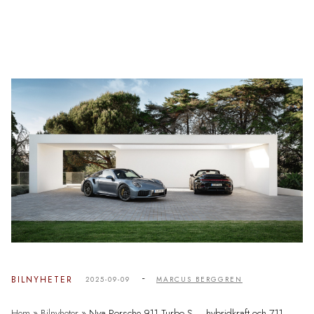
-
BILNYHETER
2025-09-09
MARCUS BERGGREN
Hem
»
Bilnyheter
»
Nya Porsche 911 Turbo S – hybridkraft och 711