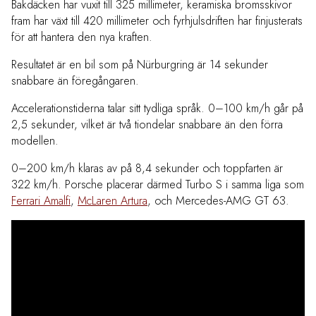
Bakdäcken har vuxit till 325 millimeter, keramiska bromsskivor
fram har växt till 420 millimeter och fyrhjulsdriften har finjusterats
för att hantera den nya kraften.
Resultatet är en bil som på Nürburgring är 14 sekunder
snabbare än föregångaren.
Accelerationstiderna talar sitt tydliga språk. 0–100 km/h går på
2,5 sekunder, vilket är två tiondelar snabbare än den förra
modellen.
0–200 km/h klaras av på 8,4 sekunder och toppfarten är
322 km/h. Porsche placerar därmed Turbo S i samma liga som
Ferrari Amalfi
,
McLaren Artura
, och Mercedes-AMG GT 63.