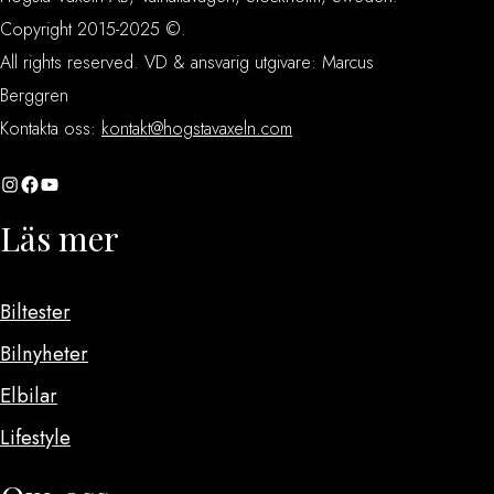
Copyright 2015-2025 ©.
All rights reserved. VD & ansvarig utgivare: Marcus
Berggren
Kontakta oss:
kontakt@hogstavaxeln.com
Instagram
Facebook
YouTube
Läs mer
Biltester
Bilnyheter
Elbilar
Lifestyle