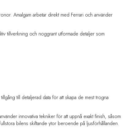
 kronor. Amalgam arbetar direkt med Ferrari och använder
additiv tillverkning och noggrant utformade detaljer som
llgång till detaljerad data för att skapa de mest trogna
änder innovativa tekniker för att uppnå exakt finish, såsom
lstora bilens skiftande ytor beroende på ljusförhållanden.