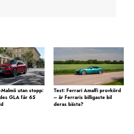
Malmö utan stopp:
Test: Ferrari Amalfi provkörd
des GLA får 65
– är Ferraris billigaste bil
dd
deras bästa?