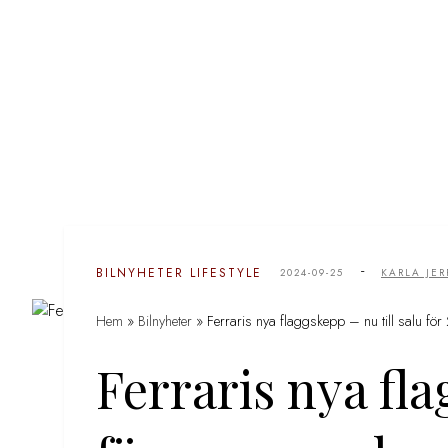
-
BILNYHETER
LIFESTYLE
2024-09-25
KARLA JE
Hem
»
Bilnyheter
»
Ferraris nya flaggskepp – nu till salu f
Ferraris nya fla