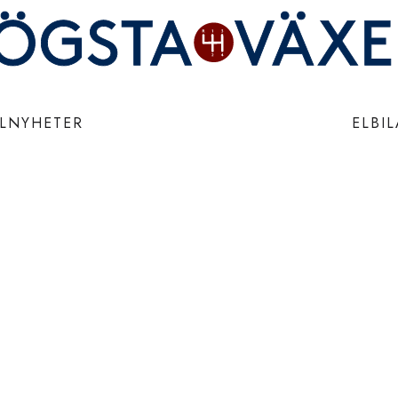
ILNYHETER
ELBI