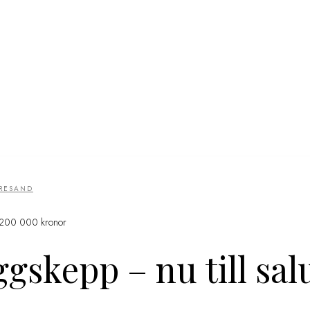
RRESAND
ör 200 000 kronor
ggskepp – nu till sal