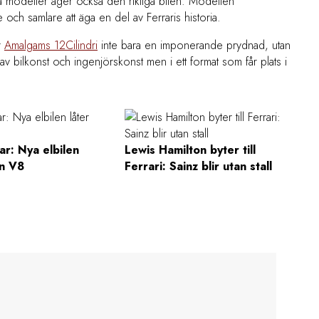
 modeller äger också den riktiga bilen. Modellen
 och samlare att äga en del av Ferraris historia.
r
Amalgams 12Cilindri
inte bara en imponerande prydnad, utan
v bilkonst och ingenjörskonst men i ett format som får plats i
kar: Nya elbilen
Lewis Hamilton byter till
en V8
Ferrari: Sainz blir utan stall