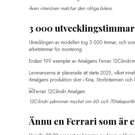
Även interiören matchar den riktiga bilens.
3 000 utvecklingstimma
Utvecklingen av modellen tog 3 000 timmar, och som t
arbetstimmar för montering.
Endast 199 exemplar av Amalgams Ferrari 12Cilindri-mo
Leveranserna är planerade att starta 2025, vilket inne
Amalgams produktion sker i Kina, Storbritannien och
12Cilindri påminner mycket om 60- och 70-talssportb
Ännu en Ferrari som är et