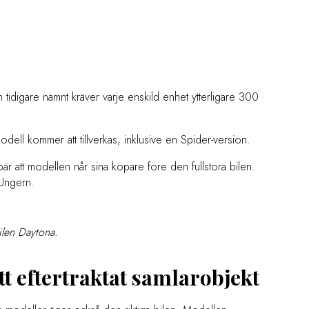
r
idigare nämnt kräver varje enskild enhet ytterligare 300
dell kommer att tillverkas, inklusive en Spider-version.
bär att modellen når sina köpare före den fullstora bilen.
 Ungern.
ilen Daytona.
t eftertraktat samlarobjekt