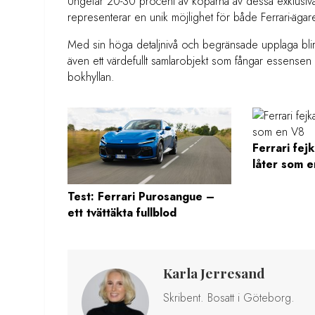
Ungefär 20-30 procent av köparna av dessa exklusiva
representerar en unik möjlighet för både Ferrari-ägare
Med sin höga detaljnivå och begränsade upplaga bli
även ett värdefullt samlarobjekt som fångar essensen a
bokhyllan.
Ferrari fej
låter som 
Test: Ferrari Purosangue –
ett tvättäkta fullblod
Karla Jerresand
Skribent. Bosatt i Göteborg.