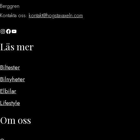
Berggren
Kontakta oss:
kontakt@hogstavaxeln.com
Instagram
Facebook
YouTube
Läs mer
Biltester
Bilnyheter
Elbilar
Lifestyle
Om oss