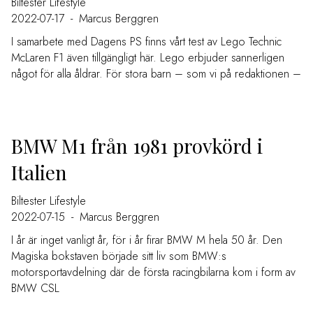
Biltester
Lifestyle
2022-07-17
-
Marcus Berggren
I samarbete med Dagens PS finns vårt test av Lego Technic
McLaren F1 även tillgängligt här. Lego erbjuder sannerligen
något för alla åldrar. För stora barn – som vi på redaktionen –
BMW M1 från 1981 provkörd i
Italien
Biltester
Lifestyle
2022-07-15
-
Marcus Berggren
I år är inget vanligt år, för i år firar BMW M hela 50 år. Den
Magiska bokstaven började sitt liv som BMW:s
motorsportavdelning där de första racingbilarna kom i form av
BMW CSL