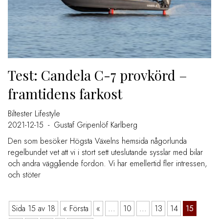
Test: Candela C-7 provkörd –
framtidens farkost
Biltester
Lifestyle
2021-12-15
-
Gustaf Gripenlöf Karlberg
Den som besöker Högsta Växelns hemsida någorlunda
regelbundet vet att vi i stort sett uteslutande sysslar med bilar
och andra väggående fordon. Vi har emellertid fler intressen,
och stöter
Sida 15 av 18
« Första
«
...
10
...
13
14
15