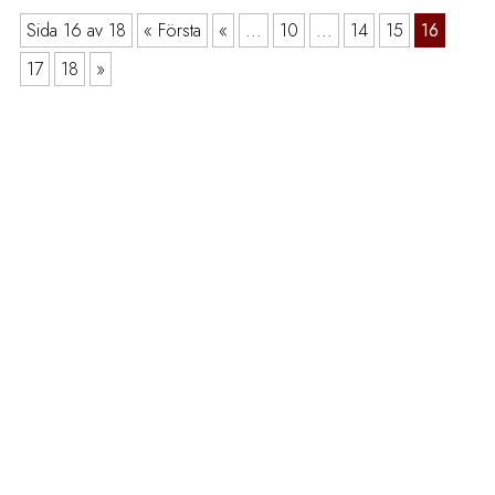
Sida 16 av 18
« Första
«
...
10
...
14
15
16
17
18
»