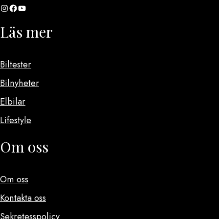
Instagram
Facebook
YouTube
Läs mer
Biltester
Bilnyheter
Elbilar
Lifestyle
Om oss
Om oss
Kontakta oss
Sekretesspolicy