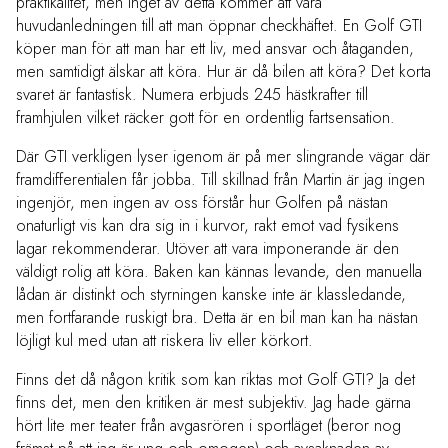
praktikalitet, men inget av detta kommer att vara
huvudanledningen till att man öppnar checkhäftet. En Golf GTI
köper man för att man har ett liv, med ansvar och åtaganden,
men samtidigt älskar att köra. Hur är då bilen att köra? Det korta
svaret är fantastisk. Numera erbjuds 245 hästkrafter till
framhjulen vilket räcker gott för en ordentlig fartsensation.
Där GTI verkligen lyser igenom är på mer slingrande vägar där
framdifferentialen får jobba. Till skillnad från Martin är jag ingen
ingenjör, men ingen av oss förstår hur Golfen på nästan
onaturligt vis kan dra sig in i kurvor, rakt emot vad fysikens
lagar rekommenderar. Utöver att vara imponerande är den
väldigt rolig att köra. Baken kan kännas levande, den manuella
lådan är distinkt och styrningen kanske inte är klassledande,
men fortfarande ruskigt bra. Detta är en bil man kan ha nästan
löjligt kul med utan att riskera liv eller körkort.
Finns det då någon kritik som kan riktas mot Golf GTI? Ja det
finns det, men den kritiken är mest subjektiv. Jag hade gärna
hört lite mer teater från avgasrören i sportläget (beror nog