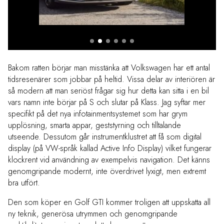
2. Volkswagen Golf GTI
Bakom ratten börjar man misstänka att Volkswagen har ett antal
tidsresenärer som jobbar på heltid. Vissa delar av interiören är
så modern att man seriöst frågar sig hur detta kan sitta i en bil
vars namn inte börjar på S och slutar på Klass. Jag syftar mer
specifikt på det nya infotainmentsystemet som har grym
upplösning, smarta appar, geststyrning och tilltalande
utseende. Dessutom går instrumentklustret att få som digital
display (på VW-språk kallad Active Info Display) vilket fungerar
klockrent vid användning av exempelvis navigation. Det känns
genomgripande modernt, inte överdrivet lyxigt, men extremt
bra utfört.
Den som köper en Golf GTI kommer troligen att uppskatta all
ny teknik, generösa utrymmen och genomgripande