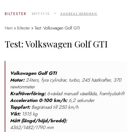
-
BILTESTER
2017-11-12
ANDREAS BERGMAN
Hem
»
Biltester
»
Test: Volkswagen Golf GTI
Test: Volkswagen Golf GTI
Volkswagen Golf GTI
Motor:
2-liters, fyra cylindrar, turbo, 245 hästkrafter, 370
newtonmeter
Kraftöverföring:
6-växlad manuell växellåda, framhjulsdrift
Acceleration 0-100 km/h:
6,2 sekunder
Toppfart:
Begränsad till 250 km/h
Vikt:
1515 kg
Mått (längd/höjd/bredd):
4362/1482/1790 mm