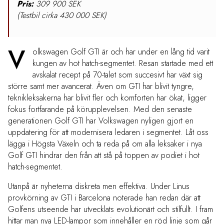
Pris:
309 900 SEK
(Testbil cirka 430 000 SEK)
V
olkswagen Golf GTI är och har under en lång tid varit
kungen av hot hatch-segmentet. Resan startade med ett
avskalat recept på 70-talet som succesivt har växt sig
större samt mer avancerat. Även om GTI har blivit tyngre,
teknikleksakerna har blivit fler och komforten har ökat, ligger
fokus fortfarande på körupplevelsen. Med den senaste
generationen Golf GTI har Volkswagen nyligen gjort en
uppdatering för att modernisera ledaren i segmentet. Låt oss
lägga i Högsta Växeln och ta reda på om alla leksaker i nya
Golf GTI hindrar den från att stå på toppen av podiet i hot
hatch-segmentet.
Utanpå är nyheterna diskreta men effektiva. Under Linus
provkörning av GTI i Barcelona noterade han redan där att
Golfens utseende har utvecklats evolutionärt och stilfullt. I fram
hittar man nya LED-lampor som innehåller en röd linje som går