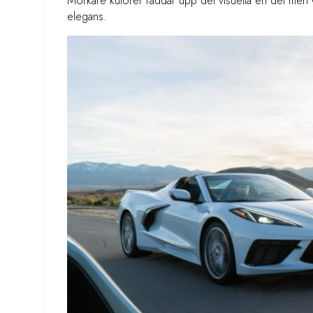
Mörkare kulörer räddar upp det visuella en del men C
elegans.