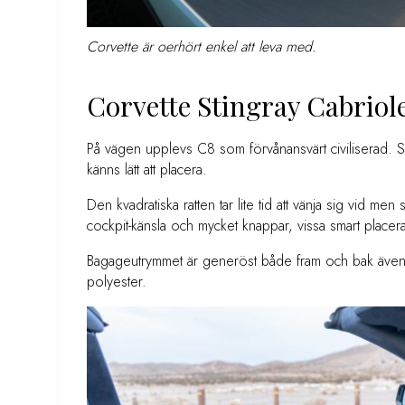
Corvette är oerhört enkel att leva med.
Corvette Stingray Cabriolet
På vägen upplevs C8 som förvånansvärt civiliserad. Sit
känns lätt att placera.
Den kvadratiska ratten tar lite tid att vänja sig vid men
cockpit-känsla och mycket knappar, vissa smart placera
Bagageutrymmet är generöst både fram och bak även 
polyester.