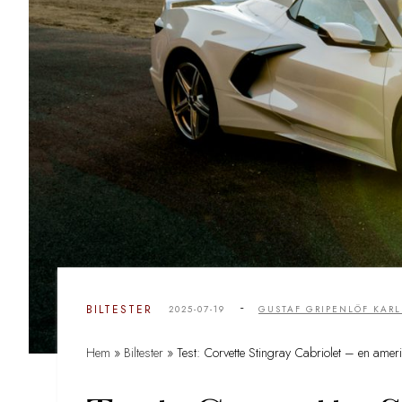
-
BILTESTER
2025-07-19
GUSTAF GRIPENLÖF KAR
Hem
»
Biltester
»
Test: Corvette Stingray Cabriolet – en amer