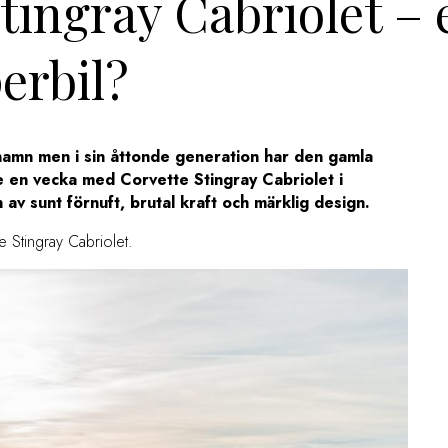
Stingray Cabriolet – 
erbil?
 namn men i sin åttonde generation har den gamla
de en vecka med Corvette Stingray Cabriolet i
 av sunt förnuft, brutal kraft och märklig design.
e Stingray Cabriolet.