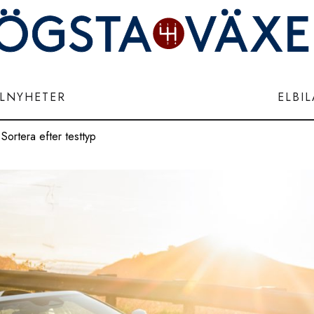
ILNYHETER
ELBI
Sortera efter testtyp