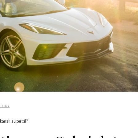
LBERG
ikansk superbil?