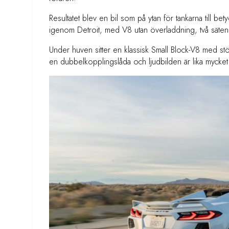
Resultatet blev en bil som på ytan för tankarna till bet
igenom Detroit, med V8 utan överladdning, två säten
Under huven sitter en klassisk Small Block-V8 med stöts
en dubbelkopplingslåda och ljudbilden är lika my