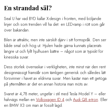
En strandad säl?
Seal U har vad BYD kallar X-design i fronten, med böljande
linjer och som trenden vill ha det: en LED-ramp i rött som går
över bakändan.
Bilen är attraktiv, men inte särskilt djärv i sitt formspråk. Den ser
både smal och hög ut. Hjulen hade gärna kunnats placerats
längre ut och fyllt hjulhusen bättre – något som är typiskt för
kinesiska suvar.
Dess storlek överraskar i verkligheten, inte minst när den rent
designmässigt framstår som tämligen generisk och således lätt
försvinner i havet av eldrivna suvar. Men kastar man ett getöga
på yttermåtten är det en annan historia man möts av.
Svaret är 4,78 meter, ungefär i stil med Tesla Model Y – eller
halvvägs mellan en
Volkswagen ID.4
och
Audi Q8 e-tron
. Eller
en BMW X3 om man är fossilt lagd.