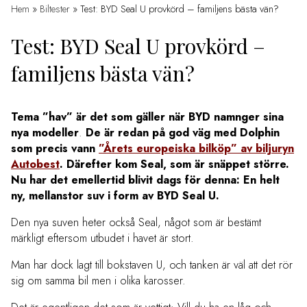
Hem
»
Biltester
»
Test: BYD Seal U provkörd – familjens bästa vän?
Test: BYD Seal U provkörd –
familjens bästa vän?
Tema ”hav” är det som gäller när BYD namnger sina
nya modeller
.
De är redan på god väg med Dolphin
som precis vann
”Årets europeiska bilköp” av biljuryn
Autobest
. Därefter kom Seal, som är snäppet större.
Nu har det emellertid blivit dags för denna: En helt
ny, mellanstor suv i form av BYD Seal U.
Den nya suven heter också Seal, något som är bestämt
märkligt eftersom utbudet i havet är stort.
Man har dock lagt till bokstaven U, och tanken är väl att det rör
sig om samma bil men i olika karosser.