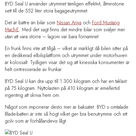
BYD Seal U använder utrymmet tämligen effektivt, åtminstone
sett till de 552 liter stora bagageutrymmet.
Det är bättre än bilar som
Nissan Ariya
och
Ford Mustang
Mach-E
. Med det sagt finns det mindre bilar som sväljer mer
utan att vara större – lagom var bara förnamnet.
En frunk finns inte att tillgå – vilket är märkligt då bilen sitter på
en dedikerad elbilsplattform och utrymmet under motorhuven
är kolossalt. Tydligen visar det sig att kinesiska konsumenter är
helt ointresserade av frunkar.
BYD Seal U kan dra upp till 1 300 kilogram och har en taklast
på 75 kilogram. Nyttolasten på 410 kilogram är emellertid
ingenting att skriva hem om.
Något som imponerar desto mer är baksätet. BYD:s omtalade
Blade-batteri är inte så högt vilket ger bra benutrymme och ett
golv som är förhållandevis lågt.