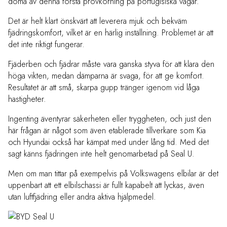
döma av denna första provkörning på portugisiska vägar.
Det är helt klart önskvärt att leverera mjuk och bekväm
fjädringskomfort, vilket är en härlig inställning. Problemet är att
det inte riktigt fungerar.
Fjäderben och fjädrar måste vara ganska styva för att klara den
höga vikten, medan dämparna är svaga, för att ge komfort.
Resultatet är att små, skarpa gupp tränger igenom vid låga
hastigheter.
Ingenting äventyrar säkerheten eller tryggheten, och just den
här frågan är något som även etablerade tillverkare som Kia
och Hyundai också har kämpat med under lång tid. Med det
sagt känns fjädringen inte helt genomarbetad på Seal U.
Men om man tittar på exempelvis på Volkswagens elbilar är det
uppenbart att ett elbilschassi är fullt kapabelt att lyckas, även
utan luftfjädring eller andra aktiva hjälpmedel.