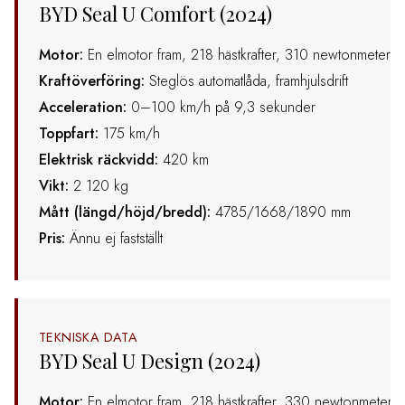
BYD Seal U Comfort (2024)
Motor:
En elmotor fram, 218 hästkrafter, 310 newtonmeter
Kraftöverföring:
Steglös automatlåda, framhjulsdrift
Acceleration:
0–100 km/h på 9,3 sekunder
Toppfart:
175 km/h
Elektrisk räckvidd:
420 km
Vikt:
2 120 kg
Mått (längd/höjd/bredd):
4785/1668/1890 mm
Pris:
Ännu ej fastställt
TEKNISKA DATA
BYD Seal U Design (2024)
Motor:
En elmotor fram, 218 hästkrafter, 330 newtonmeter