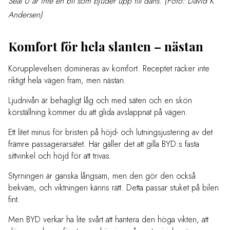
Seal U är inte en bil som bjuder upp till dans. (Foto: David K
Andersen)
Komfort för hela slanten – nästan
Körupplevelsen domineras av komfort. Receptet räcker inte
riktigt hela vägen fram, men nästan.
Ljudnivån är behagligt låg och med säten och en skön
körställning kommer du att glida avslappnat på vägen.
Ett litet minus för bristen på höjd- och lutningsjustering av det
främre passagerarsätet. Här gäller det att gilla BYD:s fasta
sittvinkel och höjd för att trivas.
Styrningen är ganska långsam, men den gör den också
bekväm, och viktningen känns rätt. Detta passar stuket på bilen
fint.
Men BYD verkar ha lite svårt att hantera den höga vikten, att