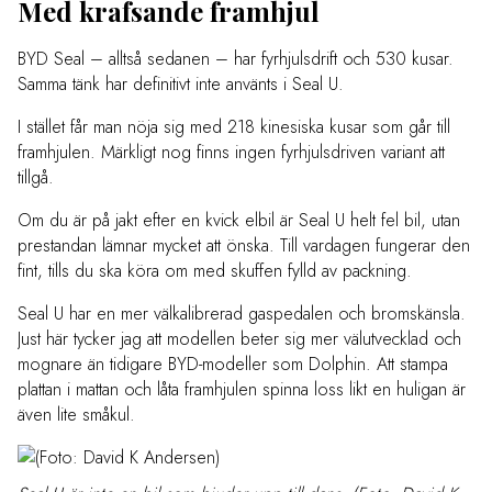
Med krafsande framhjul
BYD Seal – alltså sedanen – har fyrhjulsdrift och 530 kusar.
Samma tänk har definitivt inte använts i Seal U.
I stället får man nöja sig med 218 kinesiska kusar som går till
framhjulen. Märkligt nog finns ingen fyrhjulsdriven variant att
tillgå.
Om du är på jakt efter en kvick elbil är Seal U helt fel bil, utan
prestandan lämnar mycket att önska. Till vardagen fungerar den
fint, tills du ska köra om med skuffen fylld av packning.
Seal U har en mer välkalibrerad gaspedalen och bromskänsla.
Just här tycker jag att modellen beter sig mer välutvecklad och
mognare än tidigare BYD-modeller som Dolphin. Att stampa
plattan i mattan och låta framhjulen spinna loss likt en huligan är
även lite småkul.