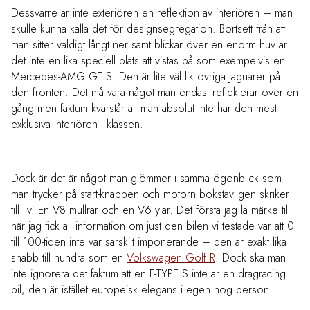
Dessvärre är inte exteriören en reflektion av interiören – man
skulle kunna kalla det för designsegregation. Bortsett från att
man sitter väldigt långt ner samt blickar över en enorm huv är
det inte en lika speciell plats att vistas på som exempelvis en
Mercedes-AMG GT S. Den är lite väl lik övriga Jaguarer på
den fronten. Det må vara något man endast reflekterar över en
gång men faktum kvarstår att man absolut inte har den mest
exklusiva interiören i klassen.
Dock är det är något man glömmer i samma ögonblick som
man trycker på start-knappen och motorn bokstavligen skriker
till liv. En V8 mullrar och en V6 ylar. Det första jag la märke till
när jag fick all information om just den bilen vi testade var att 0
till 100-tiden inte var särskilt imponerande – den är exakt lika
snabb till hundra som en
Volkswagen Golf R
. Dock ska man
inte ignorera det faktum att en F-TYPE S inte är en dragracing
bil, den är istället europeisk elegans i egen hög person.