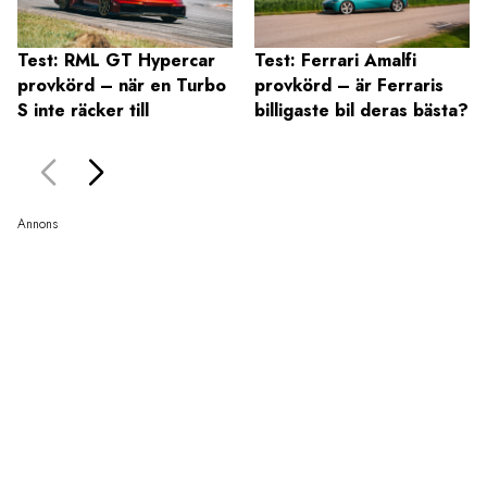
Test: RML GT Hypercar
Test: Ferrari Amalfi
provkörd – när en Turbo
provkörd – är Ferraris
S inte räcker till
billigaste bil deras bästa?
Annons