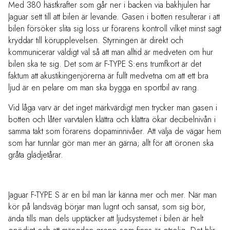
Med 380 hästkrafter som går ner i backen via bakhjulen har
Jaguar sett till att bilen är levande. Gasen i botten resulterar i att
bilen försöker slita sig loss ur förarens kontroll vilket minst sagt
kryddar till körupplevelsen. Styrningen är direkt och
kommunicerar väldigt väl så att man alltid är medveten om hur
bilen ska te sig. Det som är F-TYPE S:ens trumfkort är det
faktum att akustikingenjörerna är fullt medvetna om att ett bra
ljud är en pelare om man ska bygga en sportbil av rang.
Vid låga varv är det inget märkvärdigt men trycker man gasen i
botten och låter varvtalen klättra och klättra ökar decibelnivån i
samma takt som förarens dopaminnivåer. Att välja de vägar hem
som har tunnlar gör man mer än gärna; allt för att öronen ska
gråta glädjetårar.
Jaguar F-TYPE S är en bil man lär känna mer och mer. När man
kör på landsväg börjar man lugnt och sansat, som sig bör,
ända tills man dels upptäcker att ljudsystemet i bilen är helt