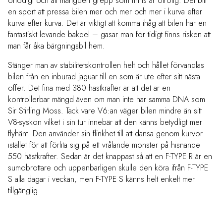
onödigt och att mängden grepp som finns är otrolig. Det blir
en sport att pressa bilen mer och mer och mer i kurva efter
kurva efter kurva. Det är viktigt att komma ihåg att bilen har en
fantastiskt levande bakdel – gasar man för tidigt finns risken att
man får åka bärgningsbil hem.
Stänger man av stabilitetskontrollen helt och hållet förvandlas
bilen från en inburad jaguar till en som är ute efter sitt nästa
offer. Det fina med 380 hästkrafter är att det är en
kontrollerbar mängd även om man inte har samma DNA som
Sir Stirling Moss. Tack vare V6:an väger bilen mindre än sitt
V8-syskon vilket i sin tur innebär att den känns betydligt mer
flyhänt. Den använder sin flinkhet till att dansa genom kurvor
istället för att förlita sig på ett vrålande monster på hisnande
550 hästkrafter. Sedan är det knappast så att en F-TYPE R är en
sumobrottare och uppenbarligen skulle den köra ifrån F-TYPE
S alla dagar i veckan, men F-TYPE S känns helt enkelt mer
tillgänglig.