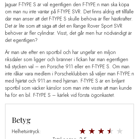
Jaguar F-TYPE S är väl egentligen den F-TYPE:n man ska köpa
om man nu inte väntar på F-TYPE SVR. Det finns aldrig ett tillfälle
där man anser att det F-TYPE S skulle behöva är fler hästkrafter.
Det är lite som att säga att det en Range Rover Sport SVR
behöver är fler cylindrar. Visst, det går men hur nödvändigt är
det egentligen?
Är man ute efter en sportbil och har ungefär en miljon
riksdaler som ligger och bränner i fickan har man egentligen
två stycken val – en Porsche 911 eller en F-TYPE S. Om man
inte råkar vara medlem i Porscheklubben så väljer man F-TYPE:n
med hjärtat och 911:an med hjärnan. F-TYPE S är en briljant
sportbil som väcker känslor som man inte visste att man kunde
ha för en bil. F-TYPE S – kärlek vid första ögonkastet.
Betyg
Helhetsintryck: