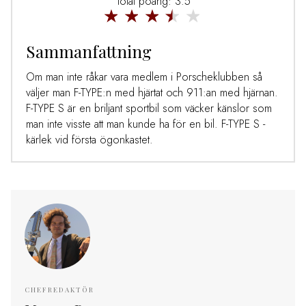
Total poäng: 3.5
Sammanfattning
Om man inte råkar vara medlem i Porscheklubben så
väljer man F-TYPE:n med hjärtat och 911:an med hjärnan.
F-TYPE S är en briljant sportbil som väcker känslor som
man inte visste att man kunde ha för en bil. F-TYPE S -
kärlek vid första ögonkastet.
CHEFREDAKTÖR