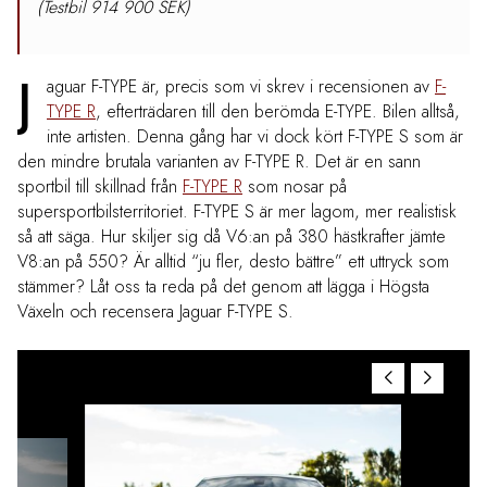
(Testbil 914 900 SEK)
J
aguar F-TYPE är, precis som vi skrev i recensionen av
F-
TYPE R
, efterträdaren till den berömda E-TYPE. Bilen alltså,
inte artisten. Denna gång har vi dock kört F-TYPE S som är
den mindre brutala varianten av F-TYPE R. Det är en sann
sportbil till skillnad från
F-TYPE R
som nosar på
supersportbilsterritoriet. F-TYPE S är mer lagom, mer realistisk
så att säga. Hur skiljer sig då V6:an på 380 hästkrafter jämte
V8:an på 550? Är alltid “ju fler, desto bättre” ett uttryck som
stämmer? Låt oss ta reda på det genom att lägga i Högsta
Växeln och recensera Jaguar F-TYPE S.