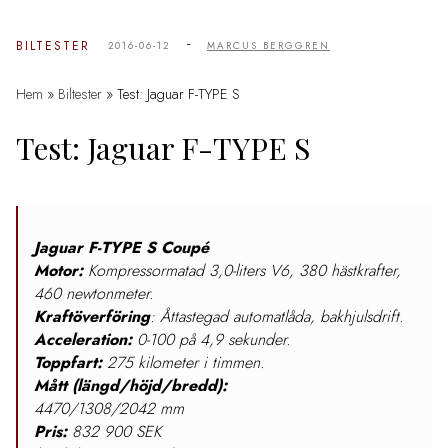
-
BILTESTER
2016-06-12
MARCUS BERGGREN
Hem
»
Biltester
»
Test: Jaguar F-TYPE S
Test: Jaguar F-TYPE S
Jaguar F-TYPE S Coupé
Motor:
Kompressormatad 3,0-liters V6, 380 hästkrafter,
460 newtonmeter.
Kraftöverföring
: Åttastegad automatlåda, bakhjulsdrift.
Acceleration:
0-100 på 4,9 sekunder.
Toppfart:
275 kilometer i timmen.
Mått (längd/höjd/bredd):
4470/1308/2042 mm
Pris:
832 900 SEK