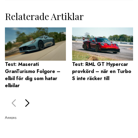
Relaterade Artiklar
Test: Maserati
Test: RML GT Hypercar
GranTurismo Folgore –
provkörd – när en Turbo
elbil för dig som hatar
S inte räcker till
elbilar
Annons