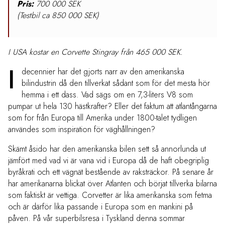
Pris:
700 000 SEK
(Testbil ca 850 000 SEK)
I USA kostar en Corvette Stingray från 465 000 SEK.
I
decennier har det gjorts narr av den amerikanska
bilindustrin då den tillverkat sådant som för det mesta hör
hemma i ett dass. Vad sägs om en 7,3-liters V8 som
pumpar ut hela 130 hästkrafter? Eller det faktum att atlantångarna
som for från Europa till Amerika under 1800-talet tydligen
användes som inspiration för väghållningen?
Skämt åsido har den amerikanska bilen sett så annorlunda ut
jämfört med vad vi är vana vid i Europa då de haft obegriplig
byråkrati och ett vägnät bestående av raksträckor. På senare år
har amerikanarna blickat över Atlanten och börjat tillverka bilarna
som faktiskt är vettiga. Corvetter är lika amerikanska som fetma
och är därför lika passande i Europa som en mankini på
påven. På vår superbilsresa i Tyskland denna sommar