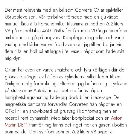
Det mest relevanta med en bil som Corvette C7 är självfallet
körupplevelsen. Vår testbil var försedd med en sju-växlad
manuell låda à la Porsche vilket tillsammans med en 6,2-liters
V8 på respektabla 460 hästkrafter fick mina 20-åriga racerförar-
ambitioner att gå på högvarv. Kopplingen tog tidigt och varje
växling med lådan var en fröjd även om jag till en början vid
flera tillfällen höll på att lägga i fel växel, något som hade stått
mig dyrt.
C7:an har även en varvtalsmatchare och fyra körlägen där det
grönaste stänger av hälften av cylindrarna vilket leder till en
tämligen rimlig förbrukning. Eftersom jag befann mig i Tyskland
på sträckor av Autobahn där det inte fanns någon
hastighetsbegränsning hade jag dock bilen i race-läge. De
magnetiska dämparna förvandlar Corvetten från något av en
GT-bil till en snowboard på grusväg i komfortväg men en
racerbil rent dynamiskt. Med taket bortplockat och en
Aston
Martin DB11
framför mig fanns det inget mer än gasen i botten
som gällde. Den symfoni som en 6,2-liters V8 avger är