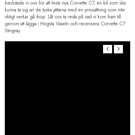
beslutade vi oss för att testa nya Corvette C7, en bil som ska
kunna ta sig an de tyska jättarna med en prissättning som inte
riktigt verkar gå ihop. Låt oss ta reda på vad vi kom fram till
genom att lägga i Högsta Växeln och recensera Corvette C7
Stingray.