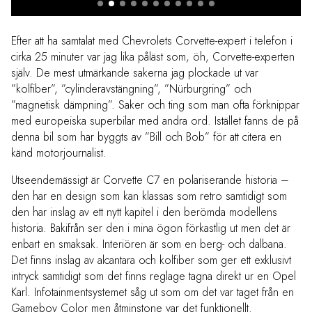
Efter att ha samtalat med Chevrolets Corvette-expert i telefon i
cirka 25 minuter var jag lika påläst som, öh, Corvette-experten
själv. De mest utmärkande sakerna jag plockade ut var
”kolfiber”, ”cylinderavstängning”, ”Nürburgring” och
”magnetisk dämpning”. Saker och ting som man ofta förknippar
med europeiska superbilar med andra ord. Istället fanns de på
denna bil som har byggts av ”Bill och Bob” för att citera en
känd motorjournalist.
Utseendemässigt är Corvette C7 en polariserande historia –
den har en design som kan klassas som retro samtidigt som
den har inslag av ett nytt kapitel i den berömda modellens
historia. Bakifrån ser den i mina ögon förkastlig ut men det är
enbart en smaksak. Interiören är som en berg- och dalbana.
Det finns inslag av alcantara och kolfiber som ger ett exklusivt
intryck samtidigt som det finns reglage tagna direkt ur en Opel
Karl. Infotainmentsystemet såg ut som om det var taget från en
Gameboy Color men åtminstone var det funktionellt.