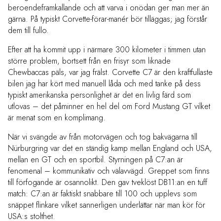
beroendeframkallande och att varva i onödan ger man mer än
gärna. På typiskt Corvette-förar-manér bör tilläggas; jag förstår
dem till fullo.
Efter att ha kommit upp i närmare 300 kilometer i timmen utan
större problem, bortsett från en frisyr som liknade
Chewbaccas päls, var jag frälst. Corvette C7 är den kraftfullaste
bilen jag har kört med manuell låda och med tanke på dess
typiskt amerikanska personlighet är det en livlig färd som
utlovas – det påminner en hel del om Ford Mustang GT vilket
är menat som en komplimang.
När vi svängde av från motorvägen och tog bakvägarna till
Nürburgring var det en ständig kamp mellan England och USA,
mellan en GT och en sportbil. Styrningen på C7:an är
fenomenal – kommunikativ och välavvägd. Greppet som finns
till förfogande är osannolikt. Den gav tveklöst DB11:an en tuff
match: C7:an är faktiskt snabbare till 100 och upplevs som
snäppet flinkare vilket sannerligen underlättar när man kör för
USA:s stolthet.