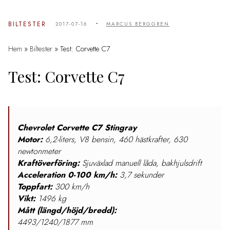
-
BILTESTER
2017-07-16
MARCUS BERGGREN
Hem
»
Biltester
»
Test: Corvette C7
Test: Corvette C7
Chevrolet Corvette C7 Stingray
Motor:
6,2-liters, V8 bensin, 460 hästkrafter, 630
newtonmeter
Kraftöverföring:
Sjuväxlad manuell låda, bakhjulsdrift
Acceleration 0-100 km/h:
3,7 sekunder
Toppfart:
300 km/h
Vikt:
1496 kg
Mått (längd/höjd/bredd):
4493/1240/1877 mm