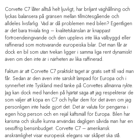
Corvette C7 låter alltså helt ljuvligt, har briljant väghållning och
lyckas balansera på gränsen mellan tillmötesgående och
alldeles livsfarlig. Vad är då problemen med bilen? Egentligen
är det bara triviala ting – kvalitetskänslan är knappast
förtroendeingivande och den upplevs inte lika välbyggd eller
raffinerad som motsvarande europeiska bilar. Det man får är
dock en bil som utan tvekan ligger i samma liga rent dynamiskt
även om den inte är i närheten av lika raffinerad.
Faktum är att Corvette C7 praktiskt taget är gratis sett till vad man
får. Sedan är den även inte särskilt lämpad för Europa och i
synnerhet inte Tyskland med tanke på Corvettes allmänna rykte.
Jag kan dock med handen på hjärtat säga att jag respekterar de
som väljer att köpa en C7 och hyllar dem för det även om jag
personligen inte hade gjort det. Det är valuta för pengarna i
egen hög person och en rejäl käftsmäll för Europa. Bilen har
karisma och skulle kunna användas dagligen såvida man har en
sexsiffrig bensinbudget. Corvette C7 – amerikansk
anskrämlighet visar europeisk elegans var skåpet ska stå.