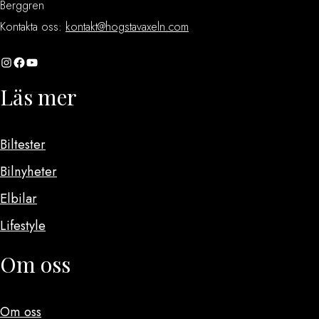
Berggren
Kontakta oss:
kontakt@hogstavaxeln.com
Instagram
Facebook
YouTube
Läs mer
Biltester
Bilnyheter
Elbilar
Lifestyle
Om oss
Om oss