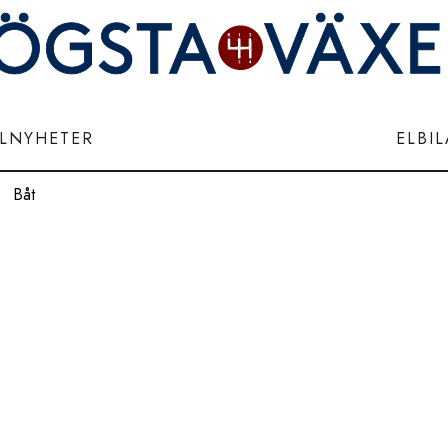
ILNYHETER
ELBI
Båt