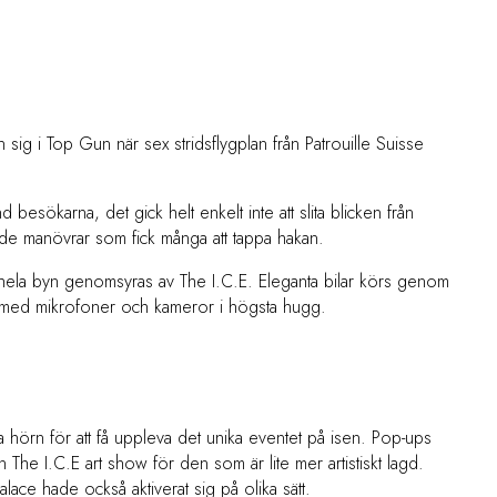
sig i Top Gun när sex stridsflygplan från Patrouille Suisse
besökarna, det gick helt enkelt inte att slita blicken från
rde manövrar som fick många att tappa hakan.
 hela byn genomsyras av The I.C.E. Eleganta bilar körs genom
ger med mikrofoner och kameror i högsta hugg.
a hörn för att få uppleva det unika eventet på isen. Pop-ups
 The I.C.E art show för den som är lite mer artistiskt lagd.
lace hade också aktiverat sig på olika sätt.