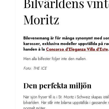
Bilvärldens vint
Moritz
Bilevenemang är för många synonymt med som
karosser, exklusiva modeller uppställda på r
handen à la
Concorso d’Eleganza Villa d’Este
.
Men alla bilfester följer inte den mallen.
Foto: THE ICE
Den perfekta miljön
När sjön fryser till is i St. Moritz i Schweiz skapas is
bilvärlden. Här står inte bilarna uppställda i gassand
normalt möter.