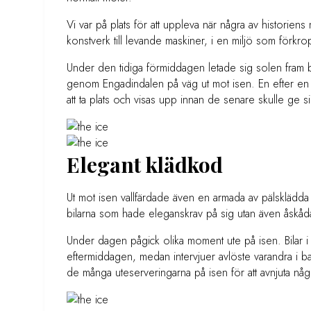
Vi var på plats för att uppleva när några av historiens m
konstverk till levande maskiner, i en miljö som förkro
Under den tidiga förmiddagen letade sig solen fram b
genom Engadindalen på väg ut mot isen. En efter en ru
att ta plats och visas upp innan de senare skulle ge s
Elegant klädkod
Ut mot isen vallfärdade även en armada av pälsklädda 
bilarna som hade eleganskrav på sig utan även åskå
Under dagen pågick olika moment ute på isen. Bilar i 
eftermiddagen, medan intervjuer avlöste varandra i 
de många uteserveringarna på isen för att avnjuta något