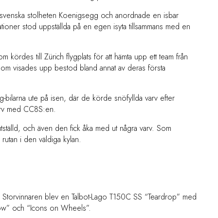
 svenska stolheten Koenigsegg och anordnade en isbar
ationer stod uppställda på en egen isyta tillsammans med en
kördes till Zürich flygplats för att hämta upp ett team från
som visades upp bestod bland annat av deras första
bilarna ute på isen, där de körde snöfyllda varv efter
varv med CC8S:en.
ställd, och även den fick åka med ut några varv. Som
utan i den väldiga kylan.
ier. Storvinnaren blev en Talbot-Lago T150C SS “Teardrop” med
how” och “Icons on Wheels”.