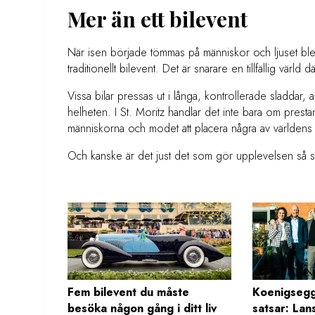
Mer än ett bilevent
När isen började tömmas på människor och ljuset blev m
traditionellt bilevent. Det är snarare en tillfällig värld 
Vissa bilar pressas ut i långa, kontrollerade sladdar, and
helheten. I St. Moritz handlar det inte bara om prest
människorna och modet att placera några av världens m
Och kanske är det just det som gör upplevelsen så s
Fem bilevent du måste
Koenigsegg
besöka någon gång i ditt liv
satsar: Lan