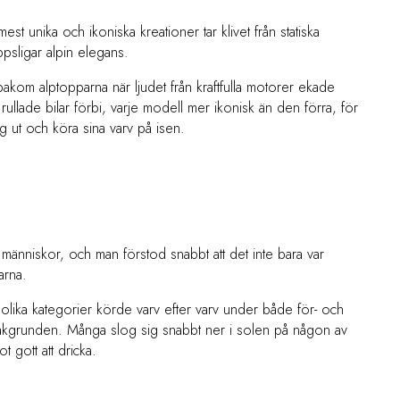
est unika och ikoniska kreationer tar klivet från statiska
ppsligar alpin elegans.
akom alptopparna när ljudet från kraftfulla motorer ekade
llade bilar förbi, varje modell mer ikonisk än den förra, för
ig ut och köra sina varv på isen.
människor, och man förstod snabbt att det inte bara var
darna.
olika kategorier körde varv efter varv under både för- och
bakgrunden. Många slog sig snabbt ner i solen på någon av
 gott att dricka.