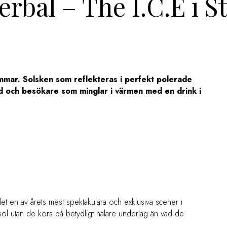
erbal – The I.C.E i St
mar. Solsken som reflekteras i perfekt polerade
ad och besökare som minglar i värmen med en drink i
tället en av årets mest spektakulära och exklusiva scener i
e sol utan de körs på betydligt halare underlag än vad de