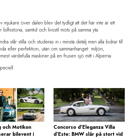
jukare över dalen blev det tydligt att det här inte är ett
där bilhistoria, samtid och livsstil möts på samma yta.
ra står stilla och studeras in i minsta detalj men alla bidrar till
anda eller perfektion, utan om sammanhanget: miljön,
est värdefulla maskiner på en frusen sjö mitt i Alperna.
peciell.
 och Motikon
Concorso d’Eleganza Villa
serar bilevent i
d’Este: BMW slår på stort vid