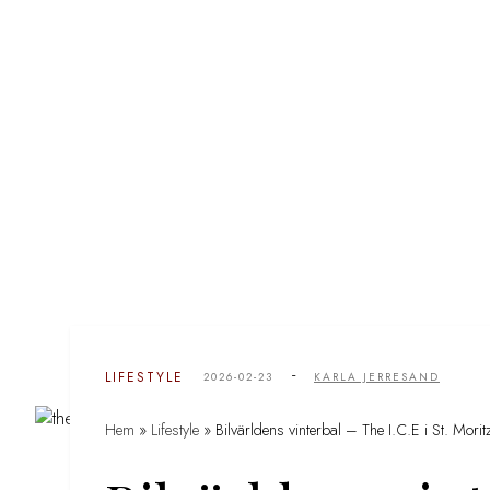
-
LIFESTYLE
2026-02-23
KARLA JERRESAND
Hem
»
Lifestyle
»
Bilvärldens vinterbal – The I.C.E i St. Morit