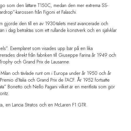
ago som den lättare T150C, medan den mer extrema SS-
rdrop”-karossen från Figoni et Falaschi.
gjorde den till en av 1930-talets mest avancerade och
än i dag betraktas som ett rullande konstverk och en självklar
ls”. Exemplaret som visades upp bär på en lika
rerades direkt från fabriken till Giuseppe Farina år 1949 och
l Trophy och Grand Prix de Lausanne.
ilan och tävlade runt om i Europa under år 1950 och år
Premio d’Italia och Grand Prix de l’ACF. År 1952 fortsatte
irata” Bonetto och Nello Pagani vilket är en meritlista som gör
oritz.
za, en Lancia Stratos och en McLaren F1 GTR.