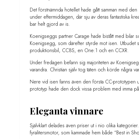
Det förstnämnda hotellet hade gått samman med den
under eftermiddagen, där sju av deras fantastiska kre
bar helt gjord av is.
Koenigseggs partner Carage hade bistått med bilar som 
Koenigsegg, som därefter styrde mot isen. Utbudet 
produktionsbil, CC8S, en One:1 och en CCXR.
Under fredagen befann sig majoriteten av Koenigsegg-
varandra. Christian själv tog täten och körde några 
Nere vid isen fanns även den första CC-prototypen ut
prototyp hade den dock vissa problem med imma på r
Eleganta vinnare
Självklart delades även priser ut i nio olika kategor
fyralitersmotor, som kammade hem både “Best in S