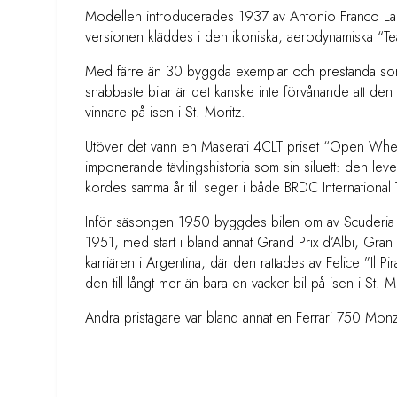
Modellen introducerades 1937 av Antonio Franco L
versionen kläddes i den ikoniska, aerodynamiska “Tea
Med färre än 30 byggda exemplar och prestanda som 
snabbaste bilar är det kanske inte förvånande att den 
vinnare på isen i St. Moritz.
Utöver det vann en Maserati 4CLT priset “Open Whee
imponerande tävlingshistoria som sin siluett: den leve
kördes samma år till seger i både BRDC Internationa
Inför säsongen 1950 byggdes bilen om av Scuderia M
1951, med start i bland annat Grand Prix d’Albi, Gran 
karriären i Argentina, där den rattades av Felice ”Il P
den till långt mer än bara en vacker bil på isen i St. M
Andra pristagare var bland annat en Ferrari 750 Mon