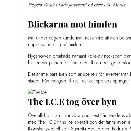
Högsta Växelns Karla Jerresand på plats i St. Moritz.
Blickarna mot himlen
Mitt under dagen kunde man nästan tro att man befann 
uppenbarade sig på himlen.
Flygshowen orsakade närmast kollektiv nackspärr bland 
himlen när planen for fram och tillbaka och genomfö
Det är inte bara isen som är scenen för eventet utan
staden från morgon till kväll där car-spotters sprin
The I.C.E tog över byn
Överallt hör man människor som rest från världens all
med The I.C.E finns lite överallt och det fanns även en
Ikoniska lyxhotell som Suvretta House och Badrutt’s Pa