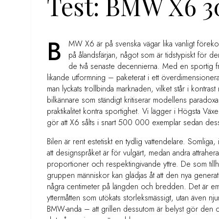
Test: BMW X6 3
B
MW X6 är på svenska vägar lika vanligt förek
på ålandsfärjan, något som är tidstypiskt för d
de två senaste decennierna. Med en sportig 
likande utformning – paketerat i ett överdimensionerat
man lyckats trollbinda marknaden, vilket står i kontras
bilkännare som ständigt kritiserar modellens paradoxala 
praktikalitet kontra sportighet. Vi lägger i Högsta Väx
gör att X6 sålts i snart 500 000 exemplar sedan de
Bilen är rent estetiskt en tydlig vattendelare. Somliga, 
att designspråket är för vulgärt, medan andra attrahera
proportioner och respektingivande yttre. De som till
gruppen människor kan glädjas åt att den nya generati
några centimeter på längden och bredden. Det är emel
yttermåtten som utökats storleksmässigt, utan även njurgr
BMW-anda – att grillen dessutom är belyst gör den o