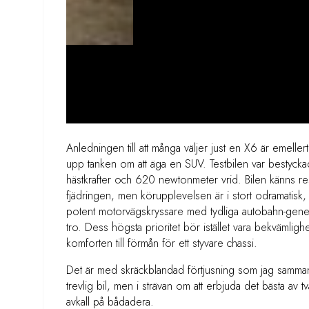
Anledningen till att många väljer just en X6 är emellert
upp tanken om att äga en SUV. Testbilen var bestyck
hästkrafter och 620 newtonmeter vrid. Bilen känns res
fjädringen, men körupplevelsen är i stort odramatisk, 
potent motorvägskryssare med tydliga autobahn-gener, 
tro. Dess högsta prioritet bör istället vara bekvämligh
komforten till förmån för ett styvare chassi.
Det är med skräckblandad förtjusning som jag samman
trevlig bil, men i strävan om att erbjuda det bästa av två
avkall på bådadera.