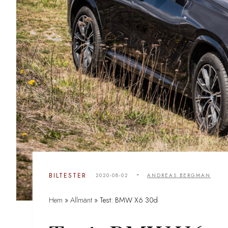
-
BILTESTER
2020-08-02
ANDREAS BERGMAN
Hem
»
Allmänt
»
Test: BMW X6 30d