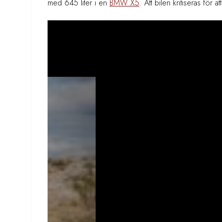
med 645 liter i en
BMW X5
. Att bilen kritiseras för a