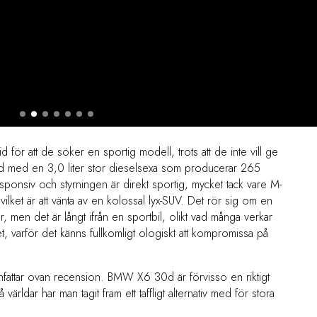
id för att de söker en sportig modell, trots att de inte vill ge
ad med en 3,0 liter stor dieselsexa som producerar 265
ponsiv och styrningen är direkt sportig, mycket tack vare M-
vilket är att vänta av en kolossal lyx-SUV. Det rör sig om en
men det är långt ifrån en sportbil, olikt vad många verkar
et, varför det känns fullkomligt ologiskt att kompromissa på
fattar ovan recension. BMW X6 30d är förvisso en riktigt
 världar har man tagit fram ett taffligt alternativ med för stora