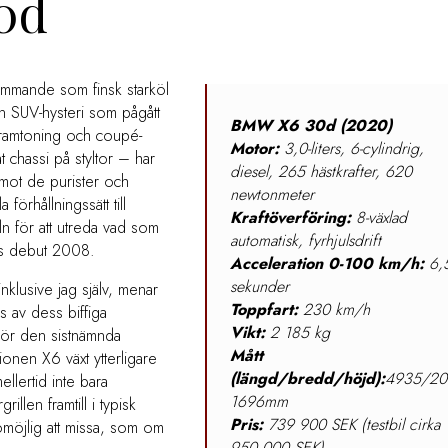
0d
ommande som finsk starköl
en SUV-hysteri som pågått
BMW X6 30d (2020)
framtoning och coupé-
Motor:
3,0-liters, 6-cylindrig,
 chassi på styltor – har
diesel, 265 hästkrafter, 620
t mot de purister och
newtonmeter
förhållningssätt till
Kraftöverföring:
8-växlad
eln för att utreda vad som
automatisk, fyrhjulsdrift
ss debut 2008.
Acceleration
0-100 km/h:
6,
sekunder
inklusive jag själv, menar
Toppfart:
230 km/h
s av dess biffiga
Vikt:
2 185 kg
hör den sistnämnda
Mått
onen X6 växt ytterligare
(längd/bredd/höjd):
4935/20
lertid inte bara
1696mm
illen framtill i typisk
Pris:
739 900 SEK (testbil cirka
möjlig att missa, som om
950 000 SEK)