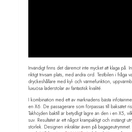
Invändigt finns det däremot inte mycket att klaga på. 
riktigt trivsam plats, med andra ord. Testbilen i fråga
dryckeshållare med kyl- och värmefunktion, uppvärmb
luxuösa läderstolar av fantastisk kvalité.
I kombination med ett av marknadens bästa infotainment
en X6. De passagerare som förpassas till baksätet ris
Takhöjden baktill är betydligt lägre än den i en X5, vilk
suv. Resultatet är ett något krampaktigt och instängt ut
storlek. Designen inkräktar även på bagageutrymmet. Tota