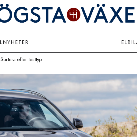
ILNYHETER
ELBI
Sortera efter testtyp