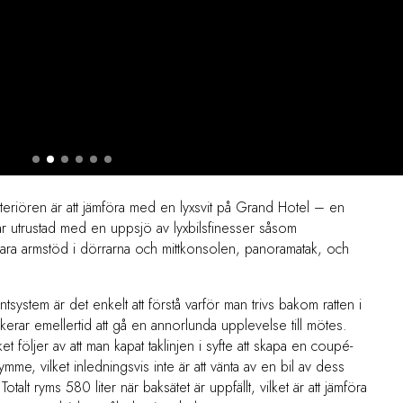
Interiören är att jämföra med en lyxsvit på Grand Hotel – en
 var utrustad med en uppsjö av lyxbilsfinesser såsom
ara armstöd i dörrarna och mittkonsolen, panoramatak, och
system är det enkelt att förstå varför man trivs bakom ratten i
kerar emellertid att gå en annorlunda upplevelse till mötes.
et följer av att man kapat taklinjen i syfte att skapa en coupé-
rymme, vilket inledningsvis inte är att vänta av en bil av dess
lt ryms 580 liter när baksätet är uppfällt, vilket är att jämföra