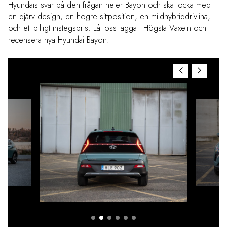
Hyundais svar på den frågan heter Bayon och ska locka med
en djärv design, en högre sittposition, en mildhybriddrivlina,
och ett billigt instegspris. Låt oss lägga i Högsta Växeln och
recensera nya Hyundai Bayon.