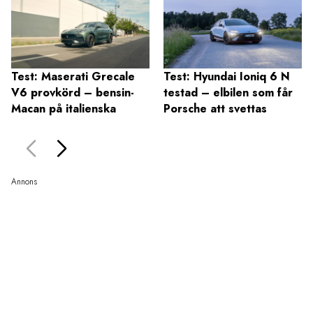
Test: Maserati Grecale
Test: Hyundai Ioniq 6 N
V6 provkörd – bensin-
testad – elbilen som får
Macan på italienska
Porsche att svettas
Annons