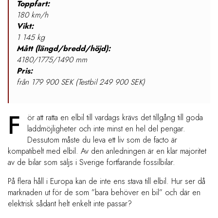
Toppfart:
180 km/h
Vikt:
1
145 kg
Mått (längd/bredd/höjd):
4
18
0/1
775/1490 mm
Pris:
från
179 900 SEK (Testbil 249 900 SEK)
F
ör att ratta en elbil till vardags krävs det tillgång till goda
laddmöjligheter och inte minst en hel del pengar.
Dessutom måste du leva ett liv som de facto är
kompatibelt med elbil. Av den anledningen är en klar majoritet
av de bilar som säljs i Sverige fortfarande fossilbilar.
På flera håll i Europa kan de inte ens stava till elbil. Hur ser då
marknaden ut för de som ”bara behöver en bil” och där en
elektrisk sådant helt enkelt inte passar?