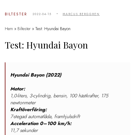
-
BILTESTER
2022-04-15
MARCUS BERGGREN
Hem
»
Biltester
»
Test: Hyundai Bayon
Test: Hyundai Bayon
Hyundai Bayon (2022)
Motor:
1,0-liters, 3-cylindrig, bensin, 100 hästkrafter, 175
newtonmeter
Kraftöverföring:
7-stegad automatlåda,
fr
amhjulsdrift
Acceleration 0–100 km/h:
1
1,7 sekunder