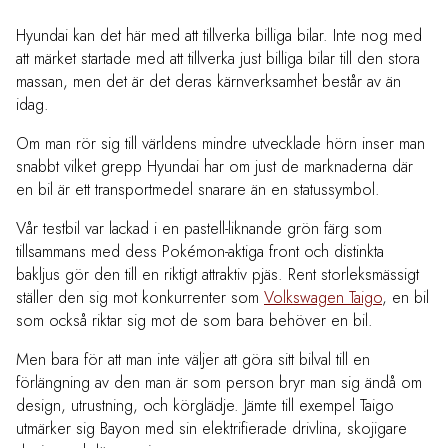
Hyundai kan det här med att tillverka billiga bilar. Inte nog med
att märket startade med att tillverka just billiga bilar till den stora
massan, men det är det deras kärnverksamhet består av än
idag.
Om man rör sig till världens mindre utvecklade hörn inser man
snabbt vilket grepp Hyundai har om just de marknaderna där
en bil är ett transportmedel snarare än en statussymbol.
Vår testbil var lackad i en pastell-liknande grön färg som
tillsammans med dess Pokémon-aktiga front och distinkta
bakljus gör den till en riktigt attraktiv pjäs. Rent storleksmässigt
ställer den sig mot konkurrenter som
Volkswagen Taigo
, en bil
som också riktar sig mot de som bara behöver en bil.
Men bara för att man inte väljer att göra si
tt bilval till en
förlängning av den man är som person bryr man sig ändå om
design, utrustning, och körglädje. Jämte till exempel Taigo
utmärker sig Bayon med sin elektrifierade drivlina, skojigare