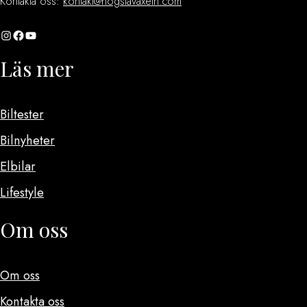
Kontakta oss:
kontakt@hogstavaxeln.com
Instagram
Facebook
YouTube
Läs mer
Biltester
Bilnyheter
Elbilar
Lifestyle
Om oss
Om oss
Kontakta oss