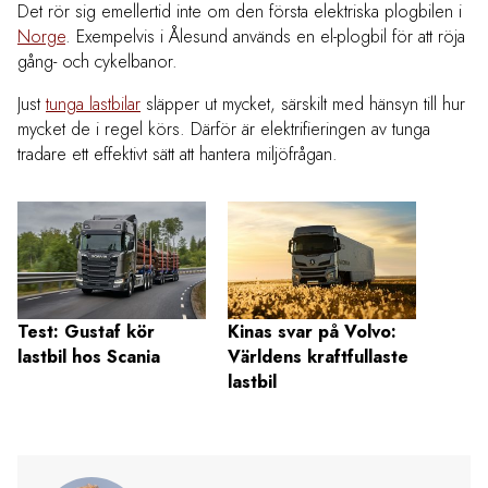
Det rör sig emellertid inte om den första elektriska plogbilen i
Norge
. Exempelvis i Ålesund används en el-plogbil för att röja
gång- och cykelbanor.
Just
tunga lastbilar
släpper ut mycket, särskilt med hänsyn till hur
mycket de i regel körs. Därför är elektrifieringen av tunga
tradare ett effektivt sätt att hantera miljöfrågan.
Otäck
drabba
Test: Gustaf kör
Kinas svar på Volvo:
Rusar
lastbil hos Scania
Världens kraftfullaste
lastbil