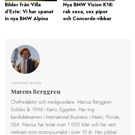
Bilder från Villa
Nya BMW Vision K18:
54 bi
d’Este: Vi har spanat
rak sexa, sex pipor
Villa 
in nya BMW Alpina
och Concorde-vibbar
årets 
CHEFREDAKTÖR
Marcus Berggren
Chefredaktör och medgrundare. Marcus Berggren
föddes år 1996 i Kairo, Egypten. Han tog
kandidatexamen i International Business i Miami, Florida,
USA. Marcus har testat över 1 000 bilar och har varit
verksam som motorjournalist i över 10 år. Han jobbar