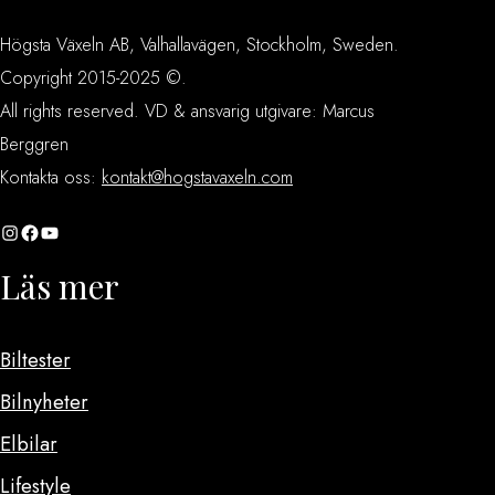
Högsta Växeln AB, Valhallavägen, Stockholm, Sweden.
Copyright 2015-2025 ©.
All rights reserved. VD & ansvarig utgivare: Marcus
Berggren
Kontakta oss:
kontakt@hogstavaxeln.com
Instagram
Facebook
YouTube
Läs mer
Biltester
Bilnyheter
Elbilar
Lifestyle