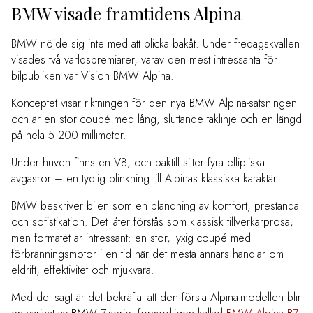
BMW visade framtidens Alpina
BMW nöjde sig inte med att blicka bakåt. Under fredagskvällen
visades två världspremiärer, varav den mest intressanta för
bilpubliken var Vision BMW Alpina.
Konceptet visar riktningen för den nya BMW Alpina-satsningen
och är en stor coupé med lång, sluttande taklinje och en längd
på hela 5 200 millimeter.
Under huven finns en V8, och baktill sitter fyra elliptiska
avgasrör – en tydlig blinkning till Alpinas klassiska karaktär.
BMW beskriver bilen som en blandning av komfort, prestanda
och sofistikation. Det låter förstås som klassisk tillverkarprosa,
men formatet är intressant: en stor, lyxig coupé med
förbränningsmotor i en tid när det mesta annars handlar om
eldrift, effektivitet och mjukvara.
Med det sagt är det bekräftat att den första Alpina-modellen blir