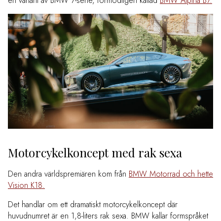
en variant av BMW 7-serie, förmodligen kallad
BMW Alpina B7.
Motorcykelkoncept med rak sexa
Den andra världspremiären kom från
BMW Motorrad och hette
Vision K18.
Det handlar om ett dramatiskt motorcykelkoncept där
huvudnumret är en 1,8-liters rak sexa. BMW kallar formspråket