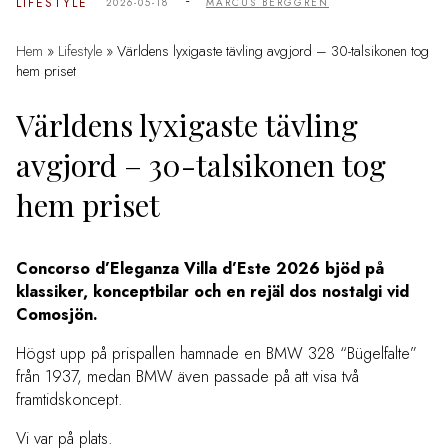
-
LIFESTYLE
2026-05-18
MARCUS BERGGREN
Hem
»
Lifestyle
»
Världens lyxigaste tävling avgjord – 30-talsikonen tog
hem priset
Världens lyxigaste tävling
avgjord – 30-talsikonen tog
hem priset
Concorso d’Eleganza Villa d’Este 2026 bjöd på
klassiker, konceptbilar och en rejäl dos nostalgi vid
Comosjön.
Högst upp på prispallen hamnade en BMW 328 “Bügelfalte”
från 1937, medan BMW även passade på att visa två
framtidskoncept.
Vi var på plats.