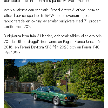
den största utställningen hittills på BMW Welt i München.
Även auktionssidan var stark. Broad Arrow Auctions, som är
officiell auktionspartner till BMW under evenemanget,
rapporterade en ökning av antalet budgivare med 71 procent
jämfört med 2025.
Budgivarna kom från 31 länder, och totalt såldes eller erbjöds
70 bilar. Bland dragplåstren fanns en Pagani Zonda Unica från
2018, en Ferrari Daytona SP3 från 2023 och en Ferrari F40
från 1990.