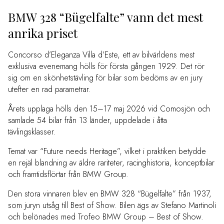
BMW 328 “Bügelfalte” vann det mest
anrika priset
Concorso d’Eleganza Villa d’Este, ett av bilvärldens mest
exklusiva evenemang hölls för första gången 1929. Det rör
sig om en skönhetstävling för bilar som bedöms av en jury
utefter en rad parametrar.
Årets upplaga hölls den 15–17 maj 2026 vid Comosjön och
samlade 54 bilar från 13 länder, uppdelade i åtta
tävlingsklasser.
Temat var “Future needs Heritage”, vilket i praktiken betydde
en rejäl blandning av äldre rariteter, racinghistoria, konceptbilar
och framtidsflörtar från BMW Group.
Den stora vinnaren blev en BMW 328 “Bügelfalte” från 1937,
som juryn utsåg till Best of Show. Bilen ägs av Stefano Martinoli
och belönades med Trofeo BMW Group – Best of Show.