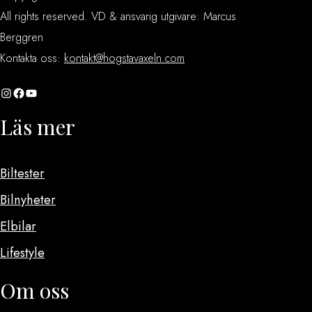
All rights reserved. VD & ansvarig utgivare: Marcus
Berggren
Kontakta oss:
kontakt@hogstavaxeln.com
Instagram
Facebook
YouTube
Läs mer
Biltester
Bilnyheter
Elbilar
Lifestyle
Om oss