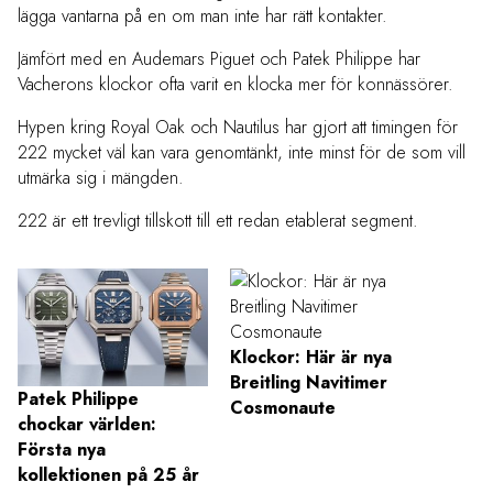
lägga vantarna på en om man inte har rätt kontakter.
Jämfört med en Audemars Piguet och Patek Philippe har
Vacherons klockor ofta varit en klocka mer för konnässörer.
Hypen kring Royal Oak och Nautilus har gjort att timingen för
222 mycket väl kan vara genomtänkt, inte minst för de som vill
utmärka sig i mängden.
222 är ett trevligt tillskott till ett redan etablerat segment.
Klockor: Här är nya
Breitling Navitimer
Patek Philippe
Conco
Cosmonaute
chockar världen:
Villa
Första nya
Bilvä
kollektionen på 25 år