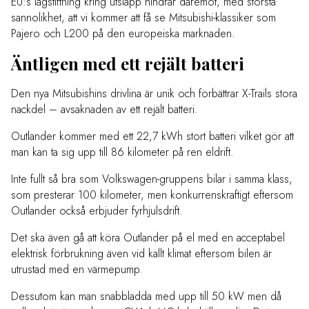
EU:s lagstiftning kring utsläpp hindrar däremot, med största
sannolikhet, att vi kommer att få se Mitsubishi-klassiker som
Pajero och L200 på den europeiska marknaden.
Äntligen med ett rejält batteri
Den nya Mitsubishins drivlina är unik och förbättrar X-Trails stora
nackdel – avsaknaden av ett rejält batteri.
Outlander kommer med ett 22,7 kWh stort batteri vilket gör att
man kan ta sig upp till 86 kilometer på ren eldrift.
Inte fullt så bra som Volkswagen-gruppens bilar i samma klass,
som presterar 100 kilometer, men konkurrenskraftigt eftersom
Outlander också erbjuder fyrhjulsdrift.
Det ska även gå att köra Outlander på el med en acceptabel
elektrisk förbrukning även vid kallt klimat eftersom bilen är
utrustad med en värmepump.
Dessutom kan man snabbladda med upp till 50 kW men då