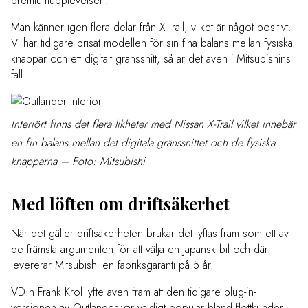
premiumupplevelsen.
Man känner igen flera delar från X-Trail, vilket är något positivt.
Vi har tidigare prisat modellen för sin fina balans mellan fysiska
knappar och ett digitalt gränssnitt, så är det även i Mitsubishins
fall.
Interiört finns det flera likheter med Nissan X-Trail vilket innebär
en fin balans mellan det digitala gränssnittet och de fysiska
knapparna – Foto: Mitsubishi
Med löften om driftsäkerhet
När det gäller driftsäkerheten brukar det lyftas fram som ett av
de främsta argumenten för att välja en japansk bil och där
levererar Mitsubishi en fabriksgaranti på 5 år.
VD:n Frank Krol lyfte även fram att den tidigare plug-in-
versionen av Outlander var väldigt populär bland flottkunder,