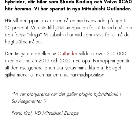
hybrider, där bilar som Škoda Kodiaq och Volvo XC60
hör hemma
.
Vi har spanat in nya Mitsubishi Outlander.
Här vill den japanska aktören nå en marknadsandel på upp till
20 procent. Vi reste till hjärtat av Spanien för att ta reda på om
den första ”riktiga” Mitsubishin har vad som krävs för att nå de
högt ställda målen.
Den tidigare modellen av
Outlander
såldes i över 200 000
exemplar mellan 2013 och 2020 i Europa. Förhoppningen är
att den nya generationen ska lyckas minst lika bra. Bolaget
själva menar att man har en unik marknadsposition.
“Vi var pionjärerna när det gäller plug-in hybridteknik i
SUV-segmentet.”-
Frank Krol, VD Mitsubishi Europa.