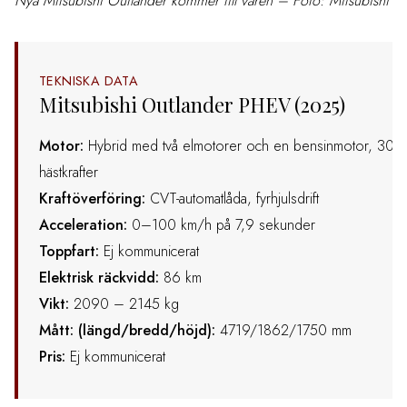
Nya Mitsubishi Outlander kommer till våren – Foto: Mitsubishi
TEKNISKA DATA
Mitsubishi Outlander PHEV (2025)
Motor:
Hybrid med två elmotorer och en bensinmotor, 302
hästkrafter
Kraftöverföring:
CVT-automatlåda, fyrhjulsdrift
Acceleration:
0–100 km/h på 7,9 sekunder
Toppfart:
Ej kommunicerat
Elektrisk räckvidd:
86 km
Vikt:
2090 – 2145 kg
Mått: (längd/bredd/höjd):
4719/1862/1750 mm
Pris:
Ej kommunicerat