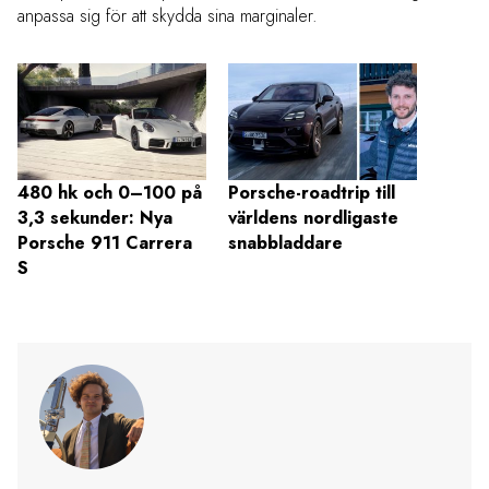
anpassa sig för att skydda sina marginaler.
Icons
besökt
480 hk och 0–100 på
Porsche-roadtrip till
för he
3,3 sekunder: Nya
världens nordligaste
Porsche 911 Carrera
snabbladdare
S