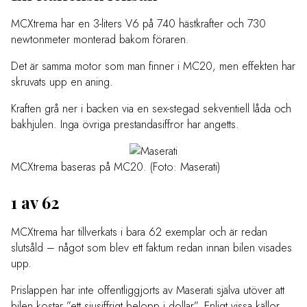
MCXtrema har en 3-liters V6 på 740 hästkrafter och 730
newtonmeter monterad bakom föraren.
Det är samma motor som man finner i MC20, men effekten har
skruvats upp en aning.
Kraften grå ner i backen via en sex-stegad sekventiell låda och
bakhjulen. Inga övriga prestandasiffror har angetts.
MCXtrema baseras på MC20. (Foto: Maserati)
1 av 62
MCXtrema har tillverkats i bara 62 exemplar och är redan
slutsåld – något som blev ett faktum redan innan bilen visades
upp.
Prislappen har inte offentliggjorts av Maserati själva utöver att
bilen kostar ”ett sjusiffrigt belopp i dollar”. Enligt vissa källor