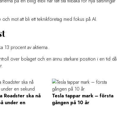
rna på en billig elbil har fått stå tillbaka för nya satsningar
are och mot att bli ett teknikföretag med fokus på AI.
st
ka 13 procent av aktierna.
roll över bolaget och en ännu starkare position i en tid då
r.
la Roadster ska nå
Tesla tappar mark – första
å under en
gången på 10 år