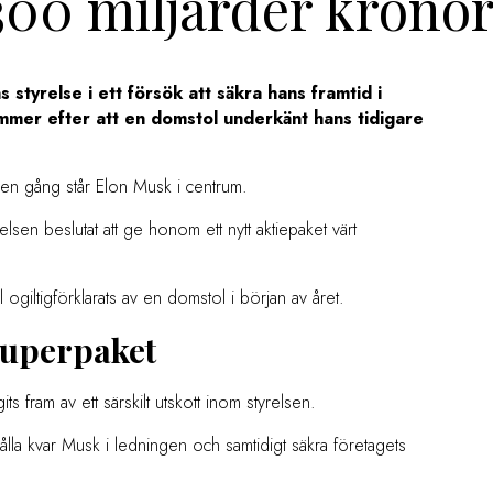
 300 miljarder krono
s styrelse i ett försök att säkra hans framtid i
mer efter att en domstol underkänt hans tidigare
nu en gång står Elon Musk i centrum.
relsen beslutat att ge honom ett nytt aktiepaket värt
l ogiltigförklarats av en domstol i början av året.
superpaket
ts fram av ett särskilt utskott inom styrelsen.
 hålla kvar Musk i ledningen och samtidigt säkra företagets