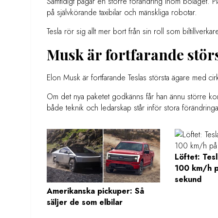
Samtidigt pågår en större förändring inom bolaget. Plane
på självkörande taxibilar och mänskliga robotar.
Tesla rör sig allt mer bort från sin roll som biltillverk
Musk är fortfarande stör
Elon Musk är fortfarande Teslas största ägare med cir
Om det nya paketet godkänns får han ännu större kont
både teknik och ledarskap står inför stora förändringa
Löftet: Tes
100 km/h p
sekund
Amerikanska pickuper: Så
säljer de som elbilar