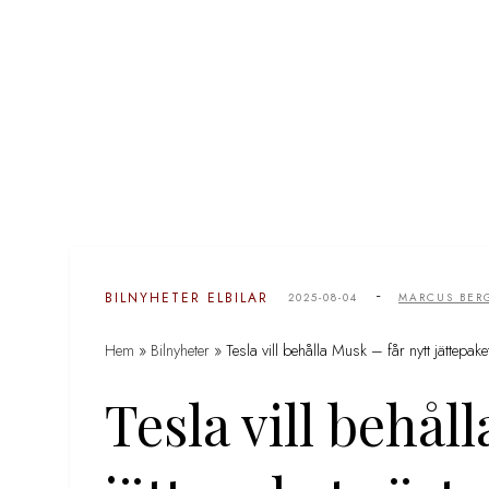
-
BILNYHETER
ELBILAR
2025-08-04
MARCUS BER
Hem
»
Bilnyheter
»
Tesla vill behålla Musk – får nytt jättepak
Tesla vill behål