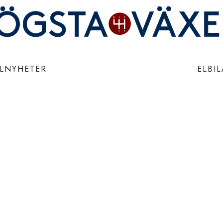
ILNYHETER
ELBI