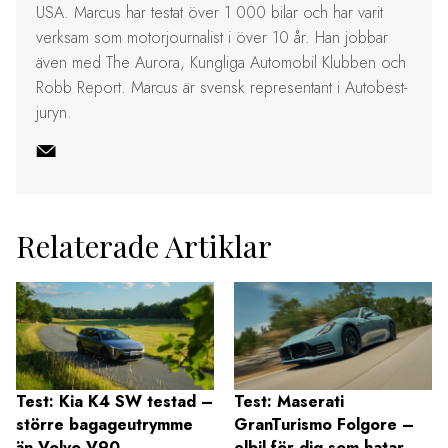
USA. Marcus har testat över 1 000 bilar och har varit
verksam som motorjournalist i över 10 år. Han jobbar
även med The Aurora, Kungliga Automobil Klubben och
Robb Report. Marcus är svensk representant i Autobest-
juryn.
Relaterade Artiklar
Test: Kia K4 SW testad –
Test: Maserati
större bagageutrymme
GranTurismo Folgore –
än Volvo V90
elbil för dig som hatar