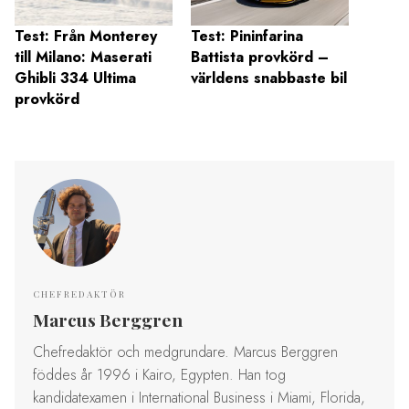
Test: Från Monterey
Test: Pininfarina
10 dy
till Milano: Maserati
Battista provkörd –
sålda
Ghibli 334 Ultima
världens snabbaste bil
2 mil
provkörd
CHEFREDAKTÖR
Marcus Berggren
Chefredaktör och medgrundare. Marcus Berggren
föddes år 1996 i Kairo, Egypten. Han tog
kandidatexamen i International Business i Miami, Florida,