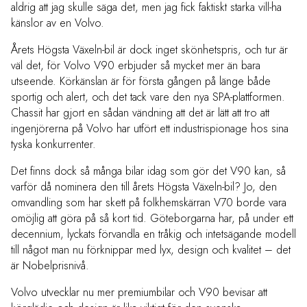
aldrig att jag skulle säga det, men jag fick faktiskt starka vill-ha
känslor av en Volvo.
Årets Högsta Växeln-bil är dock inget skönhetspris, och tur är
väl det, för Volvo V90 erbjuder så mycket mer än bara
utseende. Körkänslan är för första gången på länge både
sportig och alert, och det tack vare den nya SPA-plattformen.
Chassit har gjort en sådan vändning att det är lätt att tro att
ingenjörerna på Volvo har utfört ett industrispionage hos sina
tyska konkurrenter.
Det finns dock så många bilar idag som gör det V90 kan, så
varför då nominera den till årets Högsta Växeln-bil? Jo, den
omvandling som har skett på folkhemskärran V70 borde vara
omöjlig att göra på så kort tid. Göteborgarna har, på under ett
decennium, lyckats förvandla en tråkig och intetsägande modell
till något man nu förknippar med lyx, design och kvalitet – det
är Nobelprisnivå.
Volvo utvecklar nu mer premiumbilar och V90 bevisar att