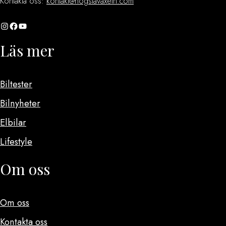
Kontakta oss:
kontakt@hogstavaxeln.com
Instagram
Facebook
YouTube
Läs mer
Biltester
Bilnyheter
Elbilar
Lifestyle
Om oss
Om oss
Kontakta oss