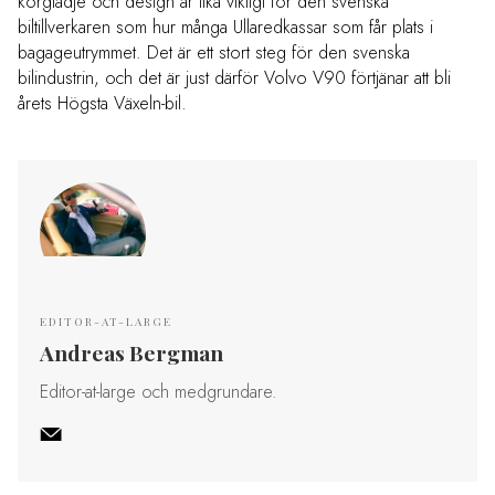
körglädje och design är lika viktigt för den svenska
biltillverkaren som hur många Ullaredkassar som får plats i
bagageutrymmet. Det är ett stort steg för den svenska
bilindustrin, och det är just därför Volvo V90 förtjänar att bli
årets Högsta Växeln-bil.
EDITOR-AT-LARGE
Andreas Bergman
Editor-at-large och medgrundare.