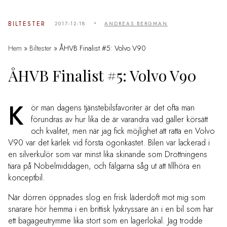
-
BILTESTER
2017-12-18
ANDREAS BERGMAN
Hem
»
Biltester
»
ÅHVB Finalist #5: Volvo V90
ÅHVB Finalist #5: Volvo V90
K
ör man dagens tjänstebilsfavoriter är det ofta man
förundras av hur lika de är varandra vad gäller körsätt
och kvalitet, men när jag fick möjlighet att ratta en Volvo
V90 var det kärlek vid första ögonkastet. Bilen var lackerad i
en silverkulör som var minst lika skinande som Drottningens
tiara på Nobelmiddagen, och fälgarna såg ut att tillhöra en
konceptbil.
När dörren öppnades slog en frisk läderdoft mot mig som
snarare hör hemma i en brittisk lyxkryssare än i en bil som har
ett bagageutrymme lika stort som en lagerlokal. Jag trodde