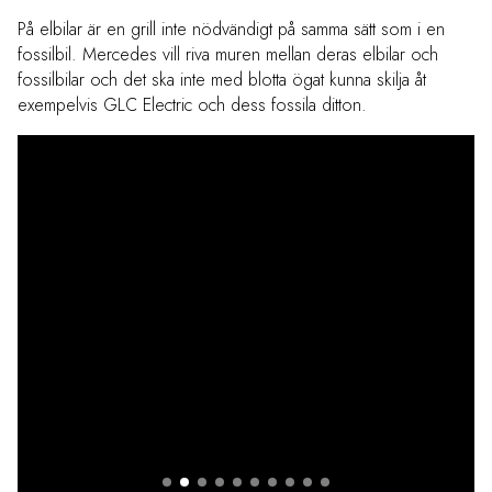
På elbilar är en grill inte nödvändigt på samma sätt som i en
fossilbil. Mercedes vill riva muren mellan deras elbilar och
fossilbilar och det ska inte med blotta ögat kunna skilja åt
exempelvis GLC Electric och dess fossila ditton.