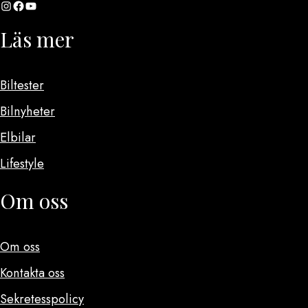
Instagram
Facebook
YouTube
Läs mer
Biltester
Bilnyheter
Elbilar
Lifestyle
Om oss
Om oss
Kontakta oss
Sekretesspolicy