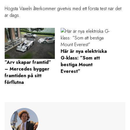
Högsta Växeln återkommer givetvis med ett första test när det
är dags.
Här är nya elektriska
G-klass: ”Som att
”Arv skapar framtid”
Test:
bestiga Mount
– Mercedes bygger
CLA p
Everest”
framtiden på sitt
tyska
förflutna
gör rä