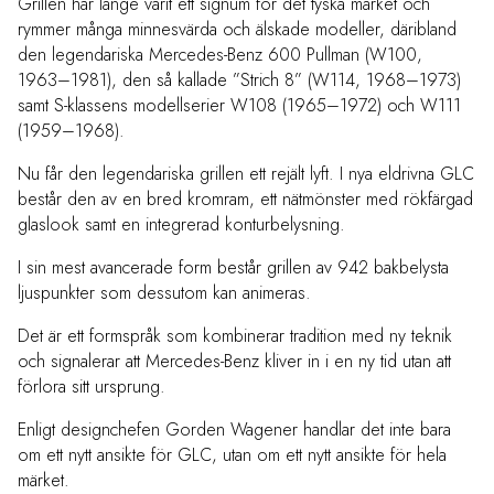
Grillen har länge varit ett signum för det tyska märket och
rymmer många minnesvärda och älskade modeller, däribland
den legendariska Mercedes-Benz 600 Pullman (W100,
1963–1981), den så kallade ”Strich 8” (W114, 1968–1973)
samt S-klassens modellserier W108 (1965–1972) och W111
(1959–1968).
Nu får den legendariska grillen ett rejält lyft. I nya eldrivna GLC
består den av en bred kromram, ett nätmönster med rökfärgad
glaslook samt en integrerad konturbelysning.
I sin mest avancerade form består grillen av 942 bakbelysta
ljuspunkter som dessutom kan animeras.
Det är ett formspråk som kombinerar tradition med ny teknik
och signalerar att Mercedes-Benz kliver in i en ny tid utan att
förlora sitt ursprung.
Enligt designchefen Gorden Wagener handlar det inte bara
om ett nytt ansikte för GLC, utan om ett nytt ansikte för hela
märket.