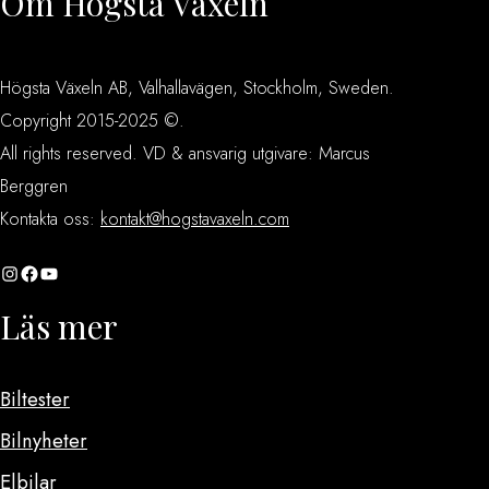
Om Högsta Växeln
Högsta Växeln AB, Valhallavägen, Stockholm, Sweden.
Copyright 2015-2025 ©.
All rights reserved. VD & ansvarig utgivare: Marcus
Berggren
Kontakta oss:
kontakt@hogstavaxeln.com
Instagram
Facebook
YouTube
Läs mer
Biltester
Bilnyheter
Elbilar