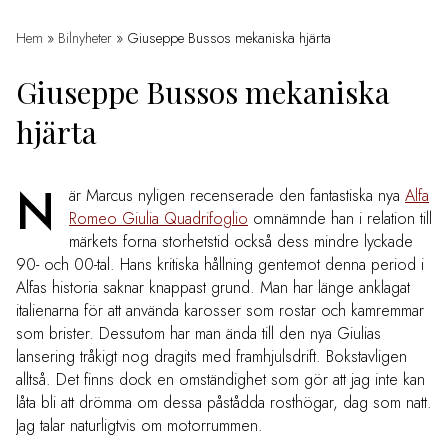
Hem
»
Bilnyheter
»
Giuseppe Bussos mekaniska hjärta
Giuseppe Bussos mekaniska
hjärta
N
är Marcus nyligen recenserade den fantastiska nya
Alfa
Romeo Giulia Quadrifoglio
omnämnde han i relation till
märkets forna storhetstid också dess mindre lyckade
90- och 00-tal. Hans kritiska hållning gentemot denna period i
Alfas historia saknar knappast grund. Man har länge anklagat
italienarna för att använda karosser som rostar och kamremmar
som brister. Dessutom har man ända till den nya Giulias
lansering tråkigt nog dragits med framhjulsdrift. Bokstavligen
alltså. Det finns dock en omständighet som gör att jag inte kan
låta bli att drömma om dessa påstådda rosthögar, dag som natt.
Jag talar naturligtvis om motorrummen.