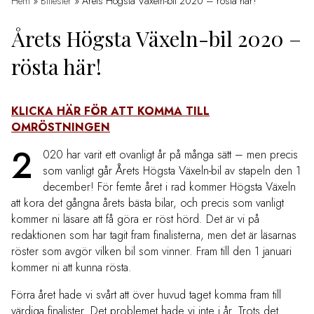
Hem
»
Biltester
»
Årets Högsta Växeln-bil 2020 – rösta här!
Årets Högsta Växeln-bil 2020 –
rösta här!
KLICKA HÄR FÖR ATT KOMMA TILL
OMRÖSTNINGEN
2
020 har varit ett ovanligt år på många sätt – men precis
som vanligt går Årets Högsta Växeln-bil av stapeln den 1
december! För femte året i rad kommer Högsta Växeln
att kora det gångna årets bästa bilar, och precis som vanligt
kommer ni läsare att få göra er röst hörd. Det är vi på
redaktionen som har tagit fram finalisterna, men det är läsarnas
röster som avgör vilken bil som vinner. Fram till den 1 januari
kommer ni att kunna rösta.
Förra året hade vi svårt att över huvud taget komma fram till
värdiga finalister. Det problemet hade vi inte i år. Trots det