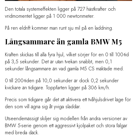
Den totala systemeffekten ligger på 727 hästkrafter och
vridmomentet ligger på 1 000 newtonmeter.
På ren eldrift kommer man runt sju mil på en laddning.
Långsammare än gamla BMW M5
Kraften skickas till alla fyra hjul, vilket sörjer för en 0 till 100-tid
på 3,5 sekunder. Det är utan tvekan snabbt, men 0,1
sekunder långsammare än vad gamla M5 CS mäktade med.
0 till 200-tiden på 10,0 sekunder är dock 0,2 sekunder
kvickare än tidigare. Toppfarten ligger på 306 km/h.
Precis som tidigare går det att aktivera ett tvåhjulsdrivet läge för
den som vill ägna sig åt yviga sladdar.
Utseendemässigt skiljer sig modellen från andra versioner av
BMW 5-serie genom ett aggressivt kjolpaket och stora fälgar
med breda däck.