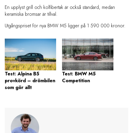
En upplyst grill och kolfibertak är också standard, medan
keramiska bromsar är tillval.
Utgångspriset för nya BMW M5 ligger på 1 590 000 kronor.
Test: Alpina B5
Test: BMW M5
BMW 
provkörd – drömbilen
Competition
En M-
som gör allt