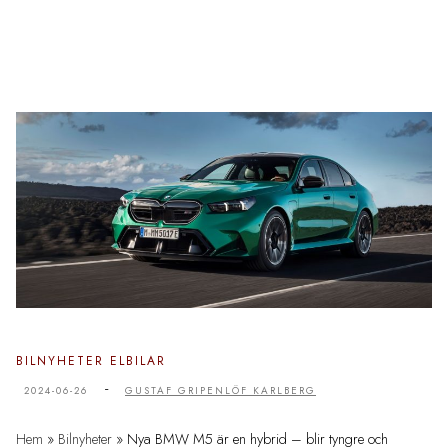
BILNYHETER
ELBILAR
-
2024-06-26
GUSTAF GRIPENLÖF KARLBERG
Hem
»
Bilnyheter
»
Nya BMW M5 är en hybrid – blir tyngre och