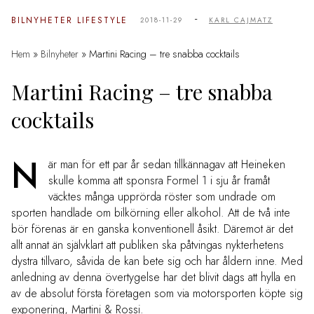
-
BILNYHETER
LIFESTYLE
2018-11-29
KARL CAJMATZ
Hem
»
Bilnyheter
»
Martini Racing – tre snabba cocktails
Martini Racing – tre snabba
cocktails
N
är man för ett par år sedan tillkännagav att Heineken
skulle komma att sponsra Formel 1 i sju år framåt
väcktes många upprörda röster som undrade om
sporten handlade om bilkörning eller alkohol. Att de två inte
bör förenas är en ganska konventionell åsikt. Däremot är det
allt annat än självklart att publiken ska påtvingas nykterhetens
dystra tillvaro, såvida de kan bete sig och har åldern inne. Med
anledning av denna övertygelse har det blivit dags att hylla en
av de absolut första företagen som via motorsporten köpte sig
exponering, Martini & Rossi.