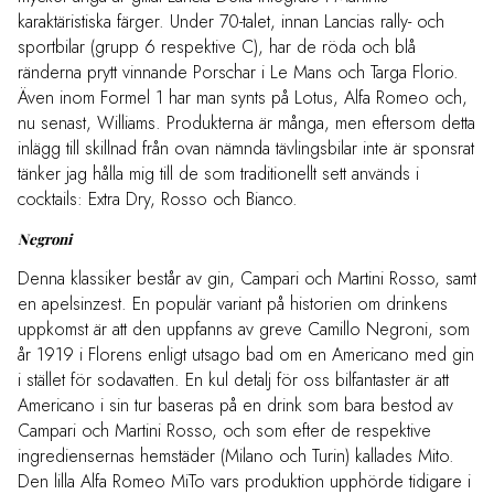
karaktäristiska färger. Under 70-talet, innan Lancias rally- och
sportbilar (grupp 6 respektive C), har de röda och blå
ränderna prytt vinnande Porschar i Le Mans och Targa Florio.
Även inom Formel 1 har man synts på Lotus, Alfa Romeo och,
nu senast, Williams. Produkterna är många, men eftersom detta
inlägg till skillnad från ovan nämnda tävlingsbilar inte är sponsrat
tänker jag hålla mig till de som traditionellt sett används i
cocktails: Extra Dry, Rosso och Bianco.
Negroni
Denna klassiker består av gin, Campari och Martini Rosso, samt
en apelsinzest. En populär variant på historien om drinkens
uppkomst är att den uppfanns av greve Camillo Negroni, som
år 1919 i Florens enligt utsago bad om en Americano med gin
i stället för sodavatten. En kul detalj för oss bilfantaster är att
Americano i sin tur baseras på en drink som bara bestod av
Campari och Martini Rosso, och som efter de respektive
ingrediensernas hemstäder (Milano och Turin) kallades Mito.
Den lilla Alfa Romeo MiTo vars produktion upphörde tidigare i