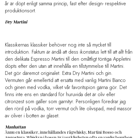
år är döpt enligt samma princip, fast efter design- respektive
produktionsort.
Dry Martini
Klassikernas klassiker behöver nog inte så mycket till
introduktion. Faktum är ändå att dess ikonstatus lett till att allt från
den delikata Espresso Martini till den omåttligt töntiga Appletini
döpts efter den utan att innehålla en tillstymmelse till Martini.
Det gör däremot originalet. Extra Dry Martini och gin.
Vermuten går emellertid att ersätta med vanlig Martini Bianco
och ginen med vodka, vilket vår favoritspion gärna gör. Det
finns inte ens en standard för huruvida det är oliv eller
citronzest som gäller som garnityr. Personligen föredrar jag
den rörd på vodka, torr vermut och lite olivspad, med massor
av oliver i botten av glaset.
Manhattan
Ännu en klassiker, innehållandes rågwhisky, Martini Rosso och
Angostura. Whiskyn i basen är i verkligheten ofta en vanlig bourbon,