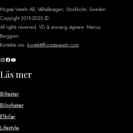
Högsta Växeln AB, Valhallavägen, Stockholm, Sweden.
Copyright 2015-2025 ©.
All rights reserved. VD & ansvarig utgivare: Marcus
Berggren
Kontakta oss:
kontakt@hogstavaxeln.com
Instagram
Facebook
YouTube
Läs mer
Biltester
Bilnyheter
Elbilar
Lifestyle