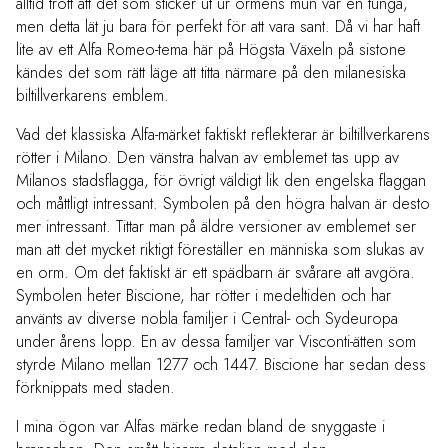
alltid trott att det som sticker ut ur ormens mun var en tunga,
men detta lät ju bara för perfekt för att vara sant. Då vi har haft
lite av ett Alfa Romeo-tema här på Högsta Växeln på sistone
kändes det som rätt läge att titta närmare på den milanesiska
biltillverkarens emblem.
Vad det klassiska Alfa-märket faktiskt reflekterar är biltillverkarens
rötter i Milano. Den vänstra halvan av emblemet tas upp av
Milanos stadsflagga, för övrigt väldigt lik den engelska flaggan
och måttligt intressant. Symbolen på den högra halvan är desto
mer intressant. Tittar man på äldre versioner av emblemet ser
man att det mycket riktigt föreställer en människa som slukas av
en orm. Om det faktiskt är ett spädbarn är svårare att avgöra.
Symbolen heter Biscione, har rötter i medeltiden och har
använts av diverse nobla familjer i Central- och Sydeuropa
under årens lopp. En av dessa familjer var Visconti-ätten som
styrde Milano mellan 1277 och 1447. Biscione har sedan dess
förknippats med staden.
I mina ögon var Alfas märke redan bland de snyggaste i