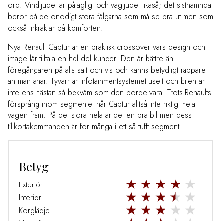
ord. Vindljudet är påtagligt och vägljudet likaså; det sistnämnda
beror på
de
onödigt stora fälgarna som må se bra ut men som
också inkräktar på komforten.
Nya Renault Captur är en praktisk crossover vars design och
image lär tilltala en hel del kunder. Den är bättre än
föregångaren på alla sätt och vis och känns betydligt rappare
än man anar. Tyvärr är infotainmentsystemet uselt och bilen är
inte ens nästan så bekväm som den borde vara. Trots Renaults
försprång inom segmentet når Captur alltså inte riktigt hela
vägen fram. På det stora hela är det en bra bil men dess
tillkortakommanden är för många i ett så tufft segment.
Betyg
Exteriör:
Interiör:
Körglädje: