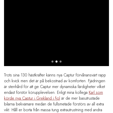
Trots sina 130 hästkrafter känns nya Captur förvånansvärt rapp
och kvick men det är på bekostnad av komforten. Fjädringen
är stenhård för att ge Captur mer dynamiska färdigheter vilket
endast förstör körupplevelsen. Enligt mina kollega
Karl som
körde nya Captur i Grekland i fjol
är de mer basutrustade
bilarna bekvämare medan de fullsmetade förstörs av all extra
vikt. Håll er borta från massa tung extrautrustning med andra